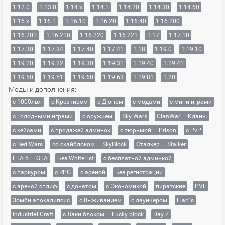
1.12.0
1.13.0
1.14.x
1.14.1
1.14.20
1.14.30
1.14.60
1.16.x
1.16.1
1.16.10
1.16.20
1.16.40
1.16.200
1.16.201
1.16.210
1.16.220
1.16.221
1.17
1.17.10
1.17.30
1.17.34
1.17.40
1.17.41
1.18
1.19.0
1.19.10
1.19.20
1.19.22
1.19.30
1.19.31
1.19.40
1.19.41
1.19.50
1.19.51
1.19.60
1.19.63
1.19.81
1.20
Моды и дополнения:
с 1000лвл
c Креативом
с Дюпом
с модами
с мини играми
с Голодными играми
с оружием
Sky Wars
ClanWar — Кланы
с кейсами
с продажей админок
с тюрьмой — Prison
с PvP
с Bed Wars
со скайблоком — SkyBlock
Сталкер — Stalker
ГТА 5 — GTA
Без WhiteList
с бесплатной админкой
с паркуром
с RPG
с ареной
Без регистрации
с ареной сплиф
с донатом
с Экономикой
пиратские
PVE
Зомби апокалипсис
с Выживанием
с лаунчером
Flan`s
Industrial Craft
с Лаки блоком — Lucky block
Day Z