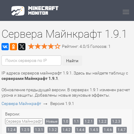
Navi
Сервера Майнкрафт 1.9.1
Рейтинг:
4.0
/
5
Голосов:
1
IP адреса серверов майнкрафт 1.9.1. Здесь вы найдете таблицу с
серверами Майнкрафт 1.9.1
.
Обновление предыдущей версии. В серверах 1.9.1 изменен расчет
урона и защиты. Добавлены новые звуковые эффекты.
→
Сервера Майнкрафт
Версия 1.9.1
Версии:
Сервера Майнкрафт
Новые
1.0
1.1
1.2.1
1.2.2
1.2.3
1.2.4
1.2.5
1.3.1
1.3.2
1.4.2
1.4.4
1.4.5
1.4.6
1.4.7