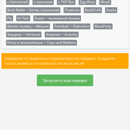
с Galacticraft
с прятками
с TNT Run
Egg Wars
MineZ
Build Battle — Битва строителей
Pixelmon
BuildCraft
Quake
Fly
Hi-Tech
Бомж — выживание бомжа
Murder mystery — Маньяк
Paintball — Пейнтбол
BlockParty
Хардкор — Hardcore
Анархия — Anarchy
Копы и заключённые — Cops and Robbers
Серверов по заданным параметрам не найдено. Создайте
такой сервер и он появится на этом месте!
Загрузить еще сервера