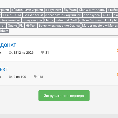
играми
с Голодными играми
с оружием
Sky Wars
ClanWar — Кланы
с кейс
r
ГТА 5 — GTA
Без WhiteList
с бесплатной админкой
с паркуром
с RPG
с 
с Выживанием
с лаунчером
Flan`s
Industrial Craft
с Лаки блоком — Lucky bl
raft
Quake
Fly
Hi-Tech
Бомж — выживание бомжа
Murder mystery — Мань
bbers
Й ДОНАТ
x
1812 из 2026
31
ОЕКТ
x
2 из 100
181
Загрузить еще сервера