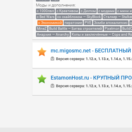
Моды и дополнения:
с 1000лвл
c Креативом
с Дюпом
с модами
с мини 
с Bed Wars
со скайблоком — SkyBlock
Сталкер — Stalke
с Экономикой
пиратские
PVE
Зомби апокалипсис
MineZ
Build Battle — Битва строителей
Pixelmon
BuildC
Анархия — Anarchy
Копы и заключённые — Cops and Ro
mc.migosmc.net - БЕСПЛАТНЫ
Версия сервера:
1.12.x, 1.13.x, 1.14.x, 1.15.
EstamonHost.ru - КРУПНЫЙ ПР
Версия сервера:
1.12.x, 1.13.x, 1.14.x, 1.15.