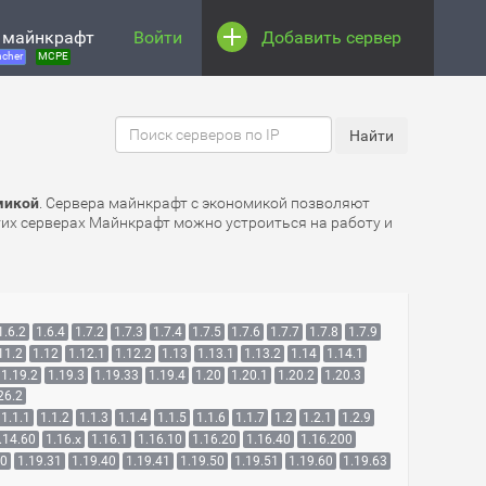
 майнкрафт
Войти
Добавить сервер
cher
MCPE
микой
. Сервера майнкрафт с экономикой позволяют
этих серверах Майнкрафт можно устроиться на работу и
1.6.2
1.6.4
1.7.2
1.7.3
1.7.4
1.7.5
1.7.6
1.7.7
1.7.8
1.7.9
11.2
1.12
1.12.1
1.12.2
1.13
1.13.1
1.13.2
1.14
1.14.1
1.19.2
1.19.3
1.19.33
1.19.4
1.20
1.20.1
1.20.2
1.20.3
26.2
1.1.1
1.1.2
1.1.3
1.1.4
1.1.5
1.1.6
1.1.7
1.2
1.2.1
1.2.9
.14.60
1.16.x
1.16.1
1.16.10
1.16.20
1.16.40
1.16.200
30
1.19.31
1.19.40
1.19.41
1.19.50
1.19.51
1.19.60
1.19.63