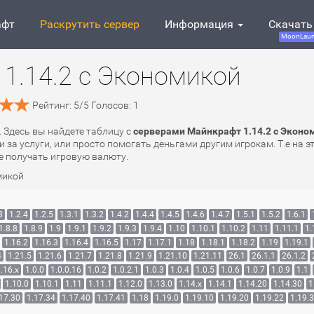
афт
Раскрутить сервер
Информация
Скачать
MoonLaun
1.14.2 с Экономикой
Рейтинг:
5
/
5
Голосов:
1
. Здесь вы найдете таблицу с
серверами Майнкрафт 1.14.2 с Эконо
 за услуги, или просто помогать деньгами другим игрокам. Т.е на 
е получать игровую валюту.
микой
3
1.2.4
1.2.5
1.3.1
1.3.2
1.4.2
1.4.4
1.4.5
1.4.6
1.4.7
1.5.1
1.5.2
1.6.1
1.8.8
1.8.9
1.9
1.9.1
1.9.2
1.9.3
1.9.4
1.10
1.10.1
1.10.2
1.11
1.11.1
1.
1.16.2
1.16.3
1.16.4
1.16.5
1.17
1.17.1
1.18
1.18.1
1.18.2
1.19
1.19.1
4
1.21.5
1.21.6
1.21.7
1.21.8
1.21.9
1.21.10
1.21.11
26.1
26.1.1
26.1.2
.16.x
1.0.0
1.0.0.16
1.0.2
1.0.2.1
1.0.3
1.0.4
1.0.5
1.0.6
1.0.7
1.0.9
1.1
1.10.0
1.10.1
1.11
1.11.1
1.12.0
1.13.0
1.14.x
1.14.1
1.14.20
1.14.30
1
17.30
1.17.34
1.17.40
1.17.41
1.18
1.19.0
1.19.10
1.19.20
1.19.22
1.19.