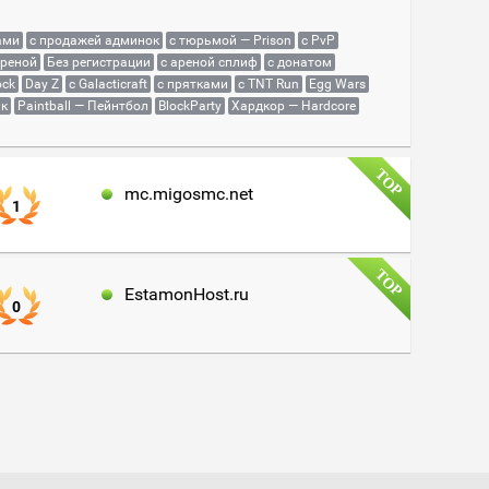
ами
с продажей админок
с тюрьмой — Prison
с PvP
ареной
Без регистрации
с ареной сплиф
с донатом
ock
Day Z
с Galacticraft
с прятками
с TNT Run
Egg Wars
як
Paintball — Пейнтбол
BlockParty
Хардкор — Hardcore
mc.migosmc.net
1
EstamonHost.ru
0