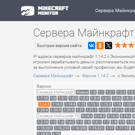
Сервера Майнкр
Сервера Майнкрафт 
Быстрая версия сайта
IP адреса серверов майнкрафт 1.14.2 с Экономикой
игрокам зарабатывать деньги, расплачиваться ими
за выполнения условий своей профессии, вы будет
→
→
Сервера Майнкрафт
Версия 1.14.2
с Эконо
Версии:
Сервера Майнкрафт
Новые
1.0
1.1
1.2.1
1.2.2
1.2.
1.7.10
1.8
1.8.1
1.8.2
1.8.3
1.8.4
1.8.5
1.8.6
1.8.7
1.14.2
1.14.3
1.14.4
1.15
1.15.1
1.15.2
1.16
1.16.1
1.20.4
1.20.5
1.20.6
1.21
1.21.1
1.21.2
1.21.3
1.21.
Сервера Майнкрафт PE
0.14.x
0.14.2
0.14.3
0.15.x
0
1.2.10
1.3
1.4
1.4.2
1.5
1.6
1.6.1
1.7
1.8
1.9
1.10
1.16.201
1.16.210
1.16.220
1.16.221
1.17
1.17.10
1.
1.19.81
1.20