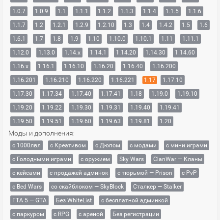
1.0.7
1.0.9
1.1
1.1.1
1.1.2
1.1.3
1.1.4
1.1.5
1.1.6
1.1.7
1.2
1.2.1
1.2.9
1.2.10
1.3
1.4
1.4.2
1.5
1.6
1.6.1
1.7
1.8
1.9
1.10
1.10.0
1.10.1
1.11
1.11.1
1.12.0
1.13.0
1.14.x
1.14.1
1.14.20
1.14.30
1.14.60
1.16.x
1.16.1
1.16.10
1.16.20
1.16.40
1.16.200
1.16.201
1.16.210
1.16.220
1.16.221
1.17
1.17.10
1.17.30
1.17.34
1.17.40
1.17.41
1.18
1.19.0
1.19.10
1.19.20
1.19.22
1.19.30
1.19.31
1.19.40
1.19.41
1.19.50
1.19.51
1.19.60
1.19.63
1.19.81
1.20
Моды и дополнения:
с 1000лвл
c Креативом
с Дюпом
с модами
с мини играми
с Голодными играми
с оружием
Sky Wars
ClanWar — Кланы
с кейсами
с продажей админок
с тюрьмой — Prison
с PvP
с Bed Wars
со скайблоком — SkyBlock
Сталкер — Stalker
ГТА 5 — GTA
Без WhiteList
с бесплатной админкой
с паркуром
с RPG
с ареной
Без регистрации