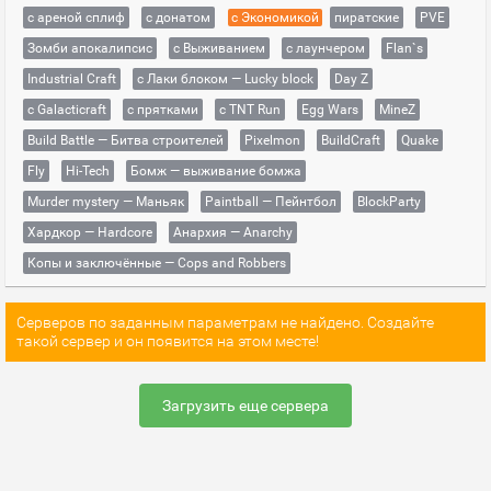
с ареной сплиф
с донатом
с Экономикой
пиратские
PVE
Зомби апокалипсис
с Выживанием
с лаунчером
Flan`s
Industrial Craft
с Лаки блоком — Lucky block
Day Z
с Galacticraft
с прятками
с TNT Run
Egg Wars
MineZ
Build Battle — Битва строителей
Pixelmon
BuildCraft
Quake
Fly
Hi-Tech
Бомж — выживание бомжа
Murder mystery — Маньяк
Paintball — Пейнтбол
BlockParty
Хардкор — Hardcore
Анархия — Anarchy
Копы и заключённые — Cops and Robbers
Серверов по заданным параметрам не найдено. Создайте
такой сервер и он появится на этом месте!
Загрузить еще сервера