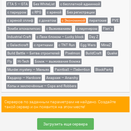
ГТА 5 — GTA
Без WhiteList
с бесплатной админкой
с паркуром
с RPG
с ареной
Без регистрации
с ареной сплиф
с донатом
с Экономикой
пиратские
PVE
Зомби апокалипсис
с Выживанием
с лаунчером
Flan`s
Industrial Craft
с Лаки блоком — Lucky block
Day Z
с Galacticraft
с прятками
с TNT Run
Egg Wars
MineZ
Build Battle — Битва строителей
Pixelmon
BuildCraft
Quake
Fly
Hi-Tech
Бомж — выживание бомжа
Murder mystery — Маньяк
Paintball — Пейнтбол
BlockParty
Хардкор — Hardcore
Анархия — Anarchy
Копы и заключённые — Cops and Robbers
Серверов по заданным параметрам не найдено. Создайте
такой сервер и он появится на этом месте!
Загрузить еще сервера