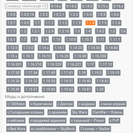
Сервера Майнкрафт PE
0.14.x
0.14.2
0.14.3
0.15.x
0.16.x
1.0.0
1.0.0.16
1.0.2
1.0.2.1
1.0.3
1.0.4
1.0.5
1.0.6
1.0.7
1.0.9
1.1
1.1.1
1.1.2
1.1.3
1.1.4
1.1.5
1.1.6
1.1.7
1.2
1.2.1
1.2.9
1.2.10
1.3
1.4
1.4.2
1.5
1.6
1.6.1
1.7
1.8
1.9
1.10
1.10.0
1.10.1
1.11
1.11.1
1.12.0
1.13.0
1.14.x
1.14.1
1.14.20
1.14.30
1.14.60
1.16.x
1.16.1
1.16.10
1.16.20
1.16.40
1.16.200
1.16.201
1.16.210
1.16.220
1.16.221
1.17
1.17.10
1.17.30
1.17.34
1.17.40
1.17.41
1.18
1.19.0
1.19.10
1.19.20
1.19.22
1.19.30
1.19.31
1.19.40
1.19.41
1.19.50
1.19.51
1.19.60
1.19.63
1.19.81
1.20
Моды и дополнения:
с 1000лвл
c Креативом
с Дюпом
с модами
с мини играми
с Голодными играми
с оружием
Sky Wars
ClanWar — Кланы
с кейсами
с продажей админок
с тюрьмой — Prison
с PvP
с Bed Wars
со скайблоком — SkyBlock
Сталкер — Stalker