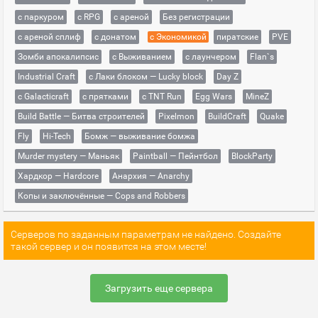
с паркуром
с RPG
с ареной
Без регистрации
с ареной сплиф
с донатом
с Экономикой
пиратские
PVE
Зомби апокалипсис
с Выживанием
с лаунчером
Flan`s
Industrial Craft
с Лаки блоком — Lucky block
Day Z
с Galacticraft
с прятками
с TNT Run
Egg Wars
MineZ
Build Battle — Битва строителей
Pixelmon
BuildCraft
Quake
Fly
Hi-Tech
Бомж — выживание бомжа
Murder mystery — Маньяк
Paintball — Пейнтбол
BlockParty
Хардкор — Hardcore
Анархия — Anarchy
Копы и заключённые — Cops and Robbers
Серверов по заданным параметрам не найдено. Создайте
такой сервер и он появится на этом месте!
Загрузить еще сервера