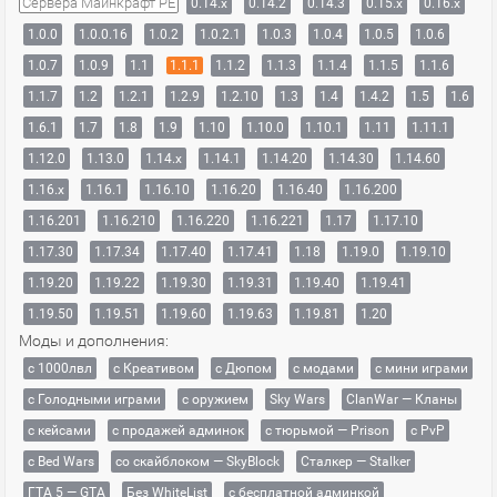
Сервера Майнкрафт PE
0.14.x
0.14.2
0.14.3
0.15.x
0.16.x
1.0.0
1.0.0.16
1.0.2
1.0.2.1
1.0.3
1.0.4
1.0.5
1.0.6
1.0.7
1.0.9
1.1
1.1.1
1.1.2
1.1.3
1.1.4
1.1.5
1.1.6
1.1.7
1.2
1.2.1
1.2.9
1.2.10
1.3
1.4
1.4.2
1.5
1.6
1.6.1
1.7
1.8
1.9
1.10
1.10.0
1.10.1
1.11
1.11.1
1.12.0
1.13.0
1.14.x
1.14.1
1.14.20
1.14.30
1.14.60
1.16.x
1.16.1
1.16.10
1.16.20
1.16.40
1.16.200
1.16.201
1.16.210
1.16.220
1.16.221
1.17
1.17.10
1.17.30
1.17.34
1.17.40
1.17.41
1.18
1.19.0
1.19.10
1.19.20
1.19.22
1.19.30
1.19.31
1.19.40
1.19.41
1.19.50
1.19.51
1.19.60
1.19.63
1.19.81
1.20
Моды и дополнения:
с 1000лвл
c Креативом
с Дюпом
с модами
с мини играми
с Голодными играми
с оружием
Sky Wars
ClanWar — Кланы
с кейсами
с продажей админок
с тюрьмой — Prison
с PvP
с Bed Wars
со скайблоком — SkyBlock
Сталкер — Stalker
ГТА 5 — GTA
Без WhiteList
с бесплатной админкой