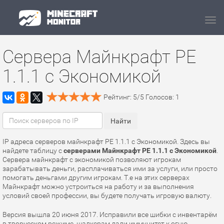
Navi
Сервера Майнкрафт PE
1.1.1 с Экономикой
Рейтинг:
5
/
5
Голосов:
1
IP адреса серверов майнкрафт PE 1.1.1 с Экономикой. Здесь вы
найдете таблицу с
серверами Майнкрафт PE 1.1.1 с Экономикой
.
Сервера майнкрафт с экономикой позволяют игрокам
зарабатывать деньги, расплачиваться ими за услуги, или просто
помогать деньгами другим игрокам. Т.е на этих серверах
Майнкрафт можно устроиться на работу и за выполнения
условий своей профессии, вы будете получать игровую валюту.
Версия вышла 20 июня 2017. Исправили все шибки с инвентарём
в творческом режиме, шалкерам дали иммунитет к огню.