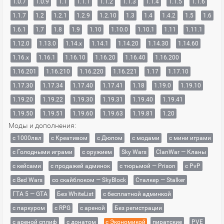
1.0.7
1.0.9
1.1
1.1.1
1.1.2
1.1.3
1.1.4
1.1.5
1.1.6
1.1.7
1.2
1.2.1
1.2.9
1.2.10
1.3
1.4
1.4.2
1.5
1.6
1.6.1
1.7
1.8
1.9
1.10
1.10.0
1.10.1
1.11
1.11.1
1.12.0
1.13.0
1.14.x
1.14.1
1.14.20
1.14.30
1.14.60
1.16.x
1.16.1
1.16.10
1.16.20
1.16.40
1.16.200
1.16.201
1.16.210
1.16.220
1.16.221
1.17
1.17.10
1.17.30
1.17.34
1.17.40
1.17.41
1.18
1.19.0
1.19.10
1.19.20
1.19.22
1.19.30
1.19.31
1.19.40
1.19.41
1.19.50
1.19.51
1.19.60
1.19.63
1.19.81
1.20
Моды и дополнения:
с 1000лвл
c Креативом
с Дюпом
с модами
с мини играми
с Голодными играми
с оружием
Sky Wars
ClanWar — Кланы
с кейсами
с продажей админок
с тюрьмой — Prison
с PvP
с Bed Wars
со скайблоком — SkyBlock
Сталкер — Stalker
ГТА 5 — GTA
Без WhiteList
с бесплатной админкой
с паркуром
с RPG
с ареной
Без регистрации
с ареной сплиф
с донатом
с Экономикой
пиратские
PVE