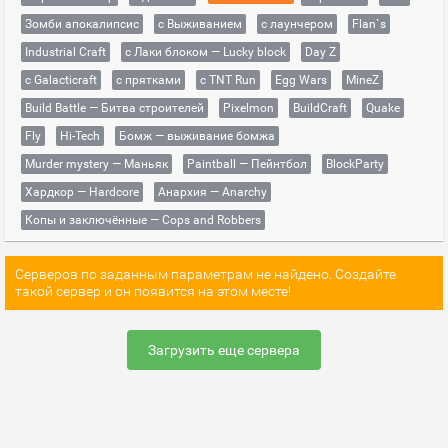
Зомби апокалипсис
с Выживанием
с лаунчером
Flan`s
Industrial Craft
с Лаки блоком — Lucky block
Day Z
с Galacticraft
с прятками
с TNT Run
Egg Wars
MineZ
Build Battle — Битва строителей
Pixelmon
BuildCraft
Quake
Fly
Hi-Tech
Бомж — выживание бомжа
Murder mystery — Маньяк
Paintball — Пейнтбол
BlockParty
Хардкор — Hardcore
Анархия — Anarchy
Копы и заключённые — Cops and Robbers
Серверов по заданным параметрам не найдено. Создайте
такой сервер и он появится на этом месте!
Загрузить еще сервера