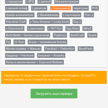
с паркуром
с RPG
с ареной
Без регистрации
с ареной сплиф
с донатом
с Экономикой
пиратские
PVE
Зомби апокалипсис
с Выживанием
с лаунчером
Flan`s
Industrial Craft
с Лаки блоком — Lucky block
Day Z
с Galacticraft
с прятками
с TNT Run
Egg Wars
MineZ
Build Battle — Битва строителей
Pixelmon
BuildCraft
Quake
Fly
Hi-Tech
Бомж — выживание бомжа
Murder mystery — Маньяк
Paintball — Пейнтбол
BlockParty
Хардкор — Hardcore
Анархия — Anarchy
Копы и заключённые — Cops and Robbers
Серверов по заданным параметрам не найдено. Создайте
такой сервер и он появится на этом месте!
Загрузить еще сервера