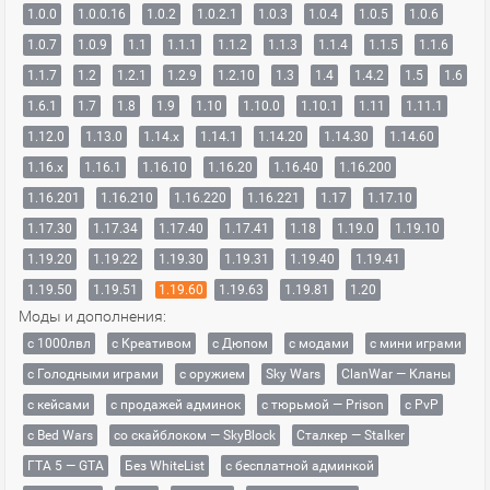
1.0.0
1.0.0.16
1.0.2
1.0.2.1
1.0.3
1.0.4
1.0.5
1.0.6
1.0.7
1.0.9
1.1
1.1.1
1.1.2
1.1.3
1.1.4
1.1.5
1.1.6
1.1.7
1.2
1.2.1
1.2.9
1.2.10
1.3
1.4
1.4.2
1.5
1.6
1.6.1
1.7
1.8
1.9
1.10
1.10.0
1.10.1
1.11
1.11.1
1.12.0
1.13.0
1.14.x
1.14.1
1.14.20
1.14.30
1.14.60
1.16.x
1.16.1
1.16.10
1.16.20
1.16.40
1.16.200
1.16.201
1.16.210
1.16.220
1.16.221
1.17
1.17.10
1.17.30
1.17.34
1.17.40
1.17.41
1.18
1.19.0
1.19.10
1.19.20
1.19.22
1.19.30
1.19.31
1.19.40
1.19.41
1.19.50
1.19.51
1.19.60
1.19.63
1.19.81
1.20
Моды и дополнения:
с 1000лвл
c Креативом
с Дюпом
с модами
с мини играми
с Голодными играми
с оружием
Sky Wars
ClanWar — Кланы
с кейсами
с продажей админок
с тюрьмой — Prison
с PvP
с Bed Wars
со скайблоком — SkyBlock
Сталкер — Stalker
ГТА 5 — GTA
Без WhiteList
с бесплатной админкой