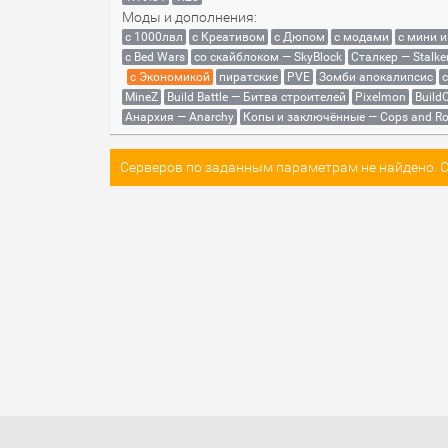
Моды и дополнения:
с 1000лвл
c Креативом
с Дюпом
с модами
с мини 
с Bed Wars
со скайблоком — SkyBlock
Сталкер — Stalke
с Экономикой
пиратские
PVE
Зомби апокалипсис
MineZ
Build Battle — Битва строителей
Pixelmon
BuildC
Анархия — Anarchy
Копы и заключённые — Cops and Ro
Серверов по заданным параметрам не найдено. Со