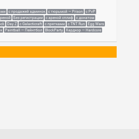
ами
с продажей админок
с тюрьмой — Prison
с PvP
ареной
Без регистрации
с ареной сплиф
с донатом
ock
Day Z
с Galacticraft
с прятками
с TNT Run
Egg Wars
як
Paintball — Пейнтбол
BlockParty
Хардкор — Hardcore