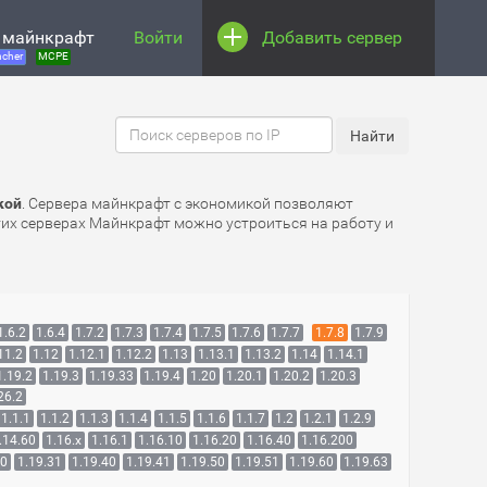
 майнкрафт
Войти
Добавить сервер
cher
MCPE
кой
. Сервера майнкрафт с экономикой позволяют
этих серверах Майнкрафт можно устроиться на работу и
1.6.2
1.6.4
1.7.2
1.7.3
1.7.4
1.7.5
1.7.6
1.7.7
1.7.8
1.7.9
11.2
1.12
1.12.1
1.12.2
1.13
1.13.1
1.13.2
1.14
1.14.1
1.19.2
1.19.3
1.19.33
1.19.4
1.20
1.20.1
1.20.2
1.20.3
26.2
1.1.1
1.1.2
1.1.3
1.1.4
1.1.5
1.1.6
1.1.7
1.2
1.2.1
1.2.9
.14.60
1.16.x
1.16.1
1.16.10
1.16.20
1.16.40
1.16.200
30
1.19.31
1.19.40
1.19.41
1.19.50
1.19.51
1.19.60
1.19.63