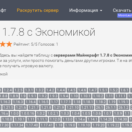
афт
Раскрутить сервер
Информация
Скачать
MoonLaun
1.7.8 с Экономикой
Рейтинг:
5
/
5
Голосов:
1
 Здесь вы найдете таблицу с
серверами Майнкрафт 1.7.8 с Экономи
 за услуги, или просто помогать деньгами другим игрокам. Т.е на 
е получать игровую валюту.
икой
3
1.2.4
1.2.5
1.3.1
1.3.2
1.4.2
1.4.4
1.4.5
1.4.6
1.4.7
1.5.1
1.5.2
1.6.1
1.8.8
1.8.9
1.9
1.9.1
1.9.2
1.9.3
1.9.4
1.10
1.10.1
1.10.2
1.11
1.11.1
1.
1.16.2
1.16.3
1.16.4
1.16.5
1.17
1.17.1
1.18
1.18.1
1.18.2
1.19
1.19.1
4
1.21.5
1.21.6
1.21.7
1.21.8
1.21.9
1.21.10
1.21.11
26.1
26.1.1
26.1.2
.16.x
1.0.0
1.0.0.16
1.0.2
1.0.2.1
1.0.3
1.0.4
1.0.5
1.0.6
1.0.7
1.0.9
1.1
1.10.0
1.10.1
1.11
1.11.1
1.12.0
1.13.0
1.14.x
1.14.1
1.14.20
1.14.30
1
17.30
1.17.34
1.17.40
1.17.41
1.18
1.19.0
1.19.10
1.19.20
1.19.22
1.19.