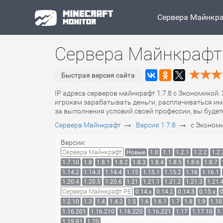
Сервера Майнкр
Сервера Майнкрафт 
Быстрая версия сайта
IP адреса серверов майнкрафт 1.7.8 с Экономикой.
игрокам зарабатывать деньги, расплачиваться ими
за выполнения условий своей профессии, вы будет
→
→
Сервера Майнкрафт
Версия 1.7.8
с Эконом
Версии:
Сервера Майнкрафт
Новые
1.0
1.1
1.2.1
1.2.2
1.2.
1.7.10
1.8
1.8.1
1.8.2
1.8.3
1.8.4
1.8.5
1.8.6
1.8.7
1.14.2
1.14.3
1.14.4
1.15
1.15.1
1.15.2
1.16
1.16.1
1.20.4
1.20.5
1.20.6
1.21
1.21.1
1.21.2
1.21.3
1.21.
Сервера Майнкрафт PE
0.14.x
0.14.2
0.14.3
0.15.x
0
1.2.10
1.3
1.4
1.4.2
1.5
1.6
1.6.1
1.7
1.8
1.9
1.10
1.16.201
1.16.210
1.16.220
1.16.221
1.17
1.17.10
1.
1.19.81
1.20