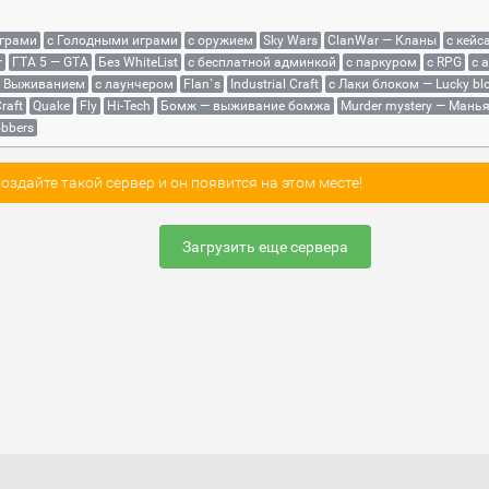
играми
с Голодными играми
с оружием
Sky Wars
ClanWar — Кланы
с кейс
r
ГТА 5 — GTA
Без WhiteList
с бесплатной админкой
с паркуром
с RPG
с 
с Выживанием
с лаунчером
Flan`s
Industrial Craft
с Лаки блоком — Lucky bl
raft
Quake
Fly
Hi-Tech
Бомж — выживание бомжа
Murder mystery — Мань
bbers
здайте такой сервер и он появится на этом месте!
Загрузить еще сервера