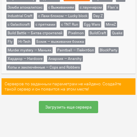
Зомби апокалипсис
с Выживанием
с лаунчером
Flan`s
Industrial Craft
с Лаки блоком — Lucky block
Day Z
с Galacticraft
с прятками
с TNT Run
Egg Wars
MineZ
Build Battle — Битва строителей
Pixelmon
BuildCraft
Quake
Fly
Hi-Tech
Бомж — выживание бомжа
Murder mystery — Маньяк
Paintball — Пейнтбол
BlockParty
Хардкор — Hardcore
Анархия — Anarchy
Копы и заключённые — Cops and Robbers
Серверов по заданным параметрам не найдено. Создайте
такой сервер и он появится на этом месте!
Загрузить еще сервера