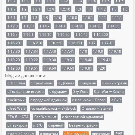
1.0.7
1.0.9
1.1
1.1.1
1.1.2
1.1.3
1.1.4
1.1.5
1.1.6
1.1.7
1.2
1.2.1
1.2.9
1.2.10
1.3
1.4
1.4.2
1.5
1.6
1.6.1
1.7
1.8
1.9
1.10
1.10.0
1.10.1
1.11
1.11.1
1.12.0
1.13.0
1.14.x
1.14.1
1.14.20
1.14.30
1.14.60
1.16.x
1.16.1
1.16.10
1.16.20
1.16.40
1.16.200
1.16.201
1.16.210
1.16.220
1.16.221
1.17
1.17.10
1.17.30
1.17.34
1.17.40
1.17.41
1.18
1.19.0
1.19.10
1.19.20
1.19.22
1.19.30
1.19.31
1.19.40
1.19.41
1.19.50
1.19.51
1.19.60
1.19.63
1.19.81
1.20
Моды и дополнения:
с 1000лвл
c Креативом
с Дюпом
с модами
с мини играми
с Голодными играми
с оружием
Sky Wars
ClanWar — Кланы
с кейсами
с продажей админок
с тюрьмой — Prison
с PvP
с Bed Wars
со скайблоком — SkyBlock
Сталкер — Stalker
ГТА 5 — GTA
Без WhiteList
с бесплатной админкой
с паркуром
с RPG
с ареной
Без регистрации
с ареной сплиф
с донатом
с Экономикой
пиратские
PVE