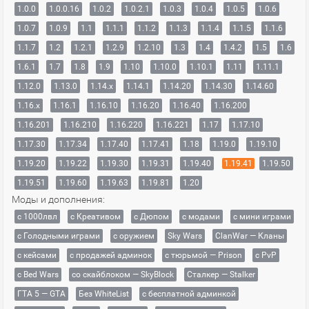
1.0.0
1.0.0.16
1.0.2
1.0.2.1
1.0.3
1.0.4
1.0.5
1.0.6
1.0.7
1.0.9
1.1
1.1.1
1.1.2
1.1.3
1.1.4
1.1.5
1.1.6
1.1.7
1.2
1.2.1
1.2.9
1.2.10
1.3
1.4
1.4.2
1.5
1.6
1.6.1
1.7
1.8
1.9
1.10
1.10.0
1.10.1
1.11
1.11.1
1.12.0
1.13.0
1.14.x
1.14.1
1.14.20
1.14.30
1.14.60
1.16.x
1.16.1
1.16.10
1.16.20
1.16.40
1.16.200
1.16.201
1.16.210
1.16.220
1.16.221
1.17
1.17.10
1.17.30
1.17.34
1.17.40
1.17.41
1.18
1.19.0
1.19.10
1.19.20
1.19.22
1.19.30
1.19.31
1.19.40
1.19.41
1.19.50
1.19.51
1.19.60
1.19.63
1.19.81
1.20
Моды и дополнения:
с 1000лвл
c Креативом
с Дюпом
с модами
с мини играми
с Голодными играми
с оружием
Sky Wars
ClanWar — Кланы
с кейсами
с продажей админок
с тюрьмой — Prison
с PvP
с Bed Wars
со скайблоком — SkyBlock
Сталкер — Stalker
ГТА 5 — GTA
Без WhiteList
с бесплатной админкой