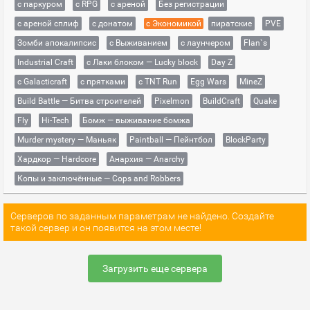
с паркуром
с RPG
с ареной
Без регистрации
с ареной сплиф
с донатом
с Экономикой
пиратские
PVE
Зомби апокалипсис
с Выживанием
с лаунчером
Flan`s
Industrial Craft
с Лаки блоком — Lucky block
Day Z
с Galacticraft
с прятками
с TNT Run
Egg Wars
MineZ
Build Battle — Битва строителей
Pixelmon
BuildCraft
Quake
Fly
Hi-Tech
Бомж — выживание бомжа
Murder mystery — Маньяк
Paintball — Пейнтбол
BlockParty
Хардкор — Hardcore
Анархия — Anarchy
Копы и заключённые — Cops and Robbers
Серверов по заданным параметрам не найдено. Создайте
такой сервер и он появится на этом месте!
Загрузить еще сервера