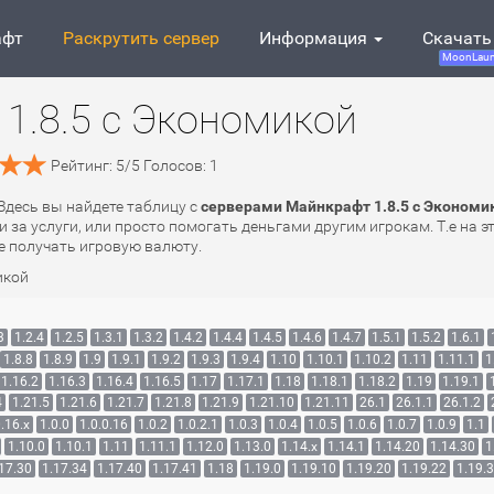
афт
Раскрутить сервер
Информация
Скачать
MoonLaun
1.8.5 с Экономикой
Рейтинг:
5
/
5
Голосов:
1
 Здесь вы найдете таблицу с
серверами Майнкрафт 1.8.5 с Экономи
 за услуги, или просто помогать деньгами другим игрокам. Т.е на 
е получать игровую валюту.
икой
3
1.2.4
1.2.5
1.3.1
1.3.2
1.4.2
1.4.4
1.4.5
1.4.6
1.4.7
1.5.1
1.5.2
1.6.1
1.8.8
1.8.9
1.9
1.9.1
1.9.2
1.9.3
1.9.4
1.10
1.10.1
1.10.2
1.11
1.11.1
1
1.16.2
1.16.3
1.16.4
1.16.5
1.17
1.17.1
1.18
1.18.1
1.18.2
1.19
1.19.1
4
1.21.5
1.21.6
1.21.7
1.21.8
1.21.9
1.21.10
1.21.11
26.1
26.1.1
26.1.2
.16.x
1.0.0
1.0.0.16
1.0.2
1.0.2.1
1.0.3
1.0.4
1.0.5
1.0.6
1.0.7
1.0.9
1.1
1.10.0
1.10.1
1.11
1.11.1
1.12.0
1.13.0
1.14.x
1.14.1
1.14.20
1.14.30
1
17.30
1.17.34
1.17.40
1.17.41
1.18
1.19.0
1.19.10
1.19.20
1.19.22
1.19.