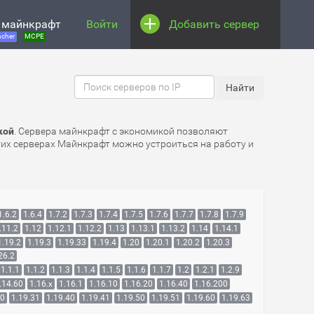
 майнкрафт
Войти
Добавить сервер
cher
MCPE
кой
. Сервера майнкрафт с экономикой позволяют
этих серверах Майнкрафт можно устроиться на работу и
1.6.2
1.6.4
1.7.2
1.7.3
1.7.4
1.7.5
1.7.6
1.7.7
1.7.8
1.7.9
.11.2
1.12
1.12.1
1.12.2
1.13
1.13.1
1.13.2
1.14
1.14.1
1.19.2
1.19.3
1.19.33
1.19.4
1.20
1.20.1
1.20.2
1.20.3
26.2
1.1.1
1.1.2
1.1.3
1.1.4
1.1.5
1.1.6
1.1.7
1.2
1.2.1
1.2.9
.14.60
1.16.x
1.16.1
1.16.10
1.16.20
1.16.40
1.16.200
30
1.19.31
1.19.40
1.19.41
1.19.50
1.19.51
1.19.60
1.19.63