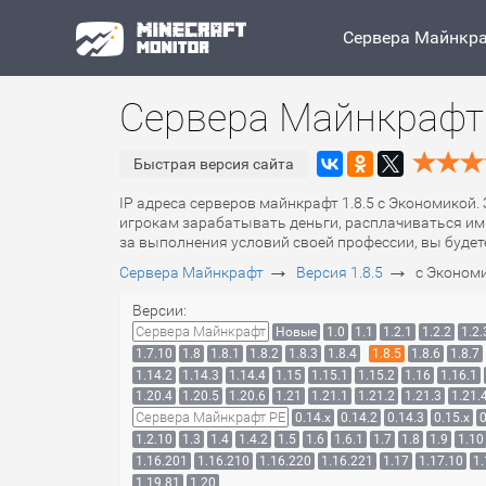
Сервера Майнкр
Сервера Майнкрафт 
Быстрая версия сайта
IP адреса серверов майнкрафт 1.8.5 с Экономикой.
игрокам зарабатывать деньги, расплачиваться ими
за выполнения условий своей профессии, вы будет
→
→
Сервера Майнкрафт
Версия 1.8.5
с Эконом
Версии:
Сервера Майнкрафт
Новые
1.0
1.1
1.2.1
1.2.2
1.2.
1.7.10
1.8
1.8.1
1.8.2
1.8.3
1.8.4
1.8.5
1.8.6
1.8.7
1.14.2
1.14.3
1.14.4
1.15
1.15.1
1.15.2
1.16
1.16.1
1.20.4
1.20.5
1.20.6
1.21
1.21.1
1.21.2
1.21.3
1.21.
Сервера Майнкрафт PE
0.14.x
0.14.2
0.14.3
0.15.x
0
1.2.10
1.3
1.4
1.4.2
1.5
1.6
1.6.1
1.7
1.8
1.9
1.10
1.16.201
1.16.210
1.16.220
1.16.221
1.17
1.17.10
1.
1.19.81
1.20