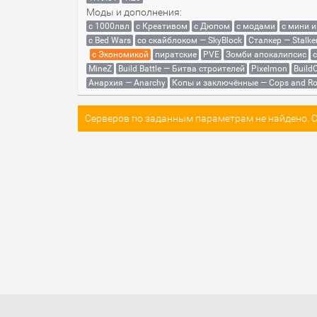
Моды и дополнения:
с 1000лвл
c Креативом
с Дюпом
с модами
с мини 
с Bed Wars
со скайблоком — SkyBlock
Сталкер — Stalke
с Экономикой
пиратские
PVE
Зомби апокалипсис
MineZ
Build Battle — Битва строителей
Pixelmon
BuildC
Анархия — Anarchy
Копы и заключённые — Cops and Ro
Серверов по заданным параметрам не найдено. Со