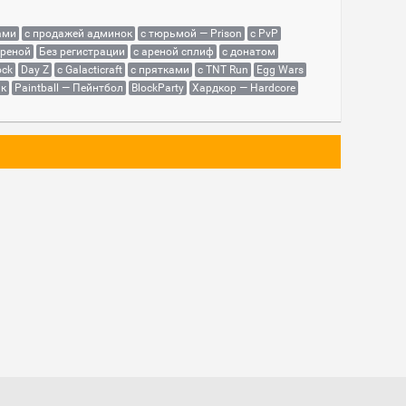
ами
с продажей админок
с тюрьмой — Prison
с PvP
ареной
Без регистрации
с ареной сплиф
с донатом
ock
Day Z
с Galacticraft
с прятками
с TNT Run
Egg Wars
як
Paintball — Пейнтбол
BlockParty
Хардкор — Hardcore