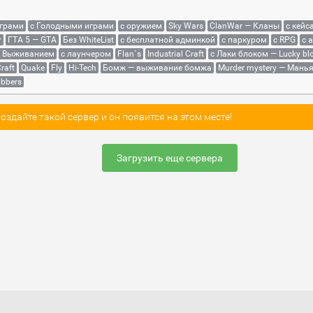
играми
с Голодными играми
с оружием
Sky Wars
ClanWar — Кланы
с кейс
r
ГТА 5 — GTA
Без WhiteList
с бесплатной админкой
с паркуром
с RPG
с 
с Выживанием
с лаунчером
Flan`s
Industrial Craft
с Лаки блоком — Lucky bl
raft
Quake
Fly
Hi-Tech
Бомж — выживание бомжа
Murder mystery — Мань
bbers
здайте такой сервер и он появится на этом месте!
Загрузить еще сервера