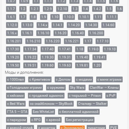
1.0.7
1.0.9
1.1
1.1.1
1.1.2
1.1.3
1.1.4
1.1.5
1.1.6
1.1.7
1.2
1.2.1
1.2.9
1.2.10
1.3
1.4
1.4.2
1.5
1.6
1.6.1
1.7
1.8
1.9
1.10
1.10.0
1.10.1
1.11
1.11.1
1.12.0
1.13.0
1.14.x
1.14.1
1.14.20
1.14.30
1.14.60
1.16.x
1.16.1
1.16.10
1.16.20
1.16.40
1.16.200
1.16.201
1.16.210
1.16.220
1.16.221
1.17
1.17.10
1.17.30
1.17.34
1.17.40
1.17.41
1.18
1.19.0
1.19.10
1.19.20
1.19.22
1.19.30
1.19.31
1.19.40
1.19.41
1.19.50
1.19.51
1.19.60
1.19.63
1.19.81
1.20
Моды и дополнения:
с 1000лвл
c Креативом
с Дюпом
с модами
с мини играми
с Голодными играми
с оружием
Sky Wars
ClanWar — Кланы
с кейсами
с продажей админок
с тюрьмой — Prison
с PvP
с Bed Wars
со скайблоком — SkyBlock
Сталкер — Stalker
ГТА 5 — GTA
Без WhiteList
с бесплатной админкой
с паркуром
с RPG
с ареной
Без регистрации
с ареной сплиф
с донатом
с Экономикой
пиратские
PVE