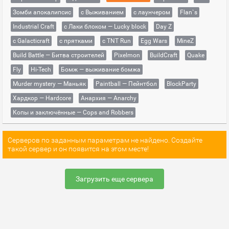
Зомби апокалипсис
с Выживанием
с лаунчером
Flan`s
Industrial Craft
с Лаки блоком — Lucky block
Day Z
с Galacticraft
с прятками
с TNT Run
Egg Wars
MineZ
Build Battle — Битва строителей
Pixelmon
BuildCraft
Quake
Fly
Hi-Tech
Бомж — выживание бомжа
Murder mystery — Маньяк
Paintball — Пейнтбол
BlockParty
Хардкор — Hardcore
Анархия — Anarchy
Копы и заключённые — Cops and Robbers
Серверов по заданным параметрам не найдено. Создайте
такой сервер и он появится на этом месте!
Загрузить еще сервера