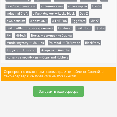
Зомби апокалипсис
с Выживанием
с лаунчером
Flan`s
Industrial Craft
с Лаки блоком — Lucky block
Day Z
с Galacticraft
с прятками
с TNT Run
Egg Wars
MineZ
Build Battle — Битва строителей
Pixelmon
BuildCraft
Quake
Fly
Hi-Tech
Бомж — выживание бомжа
Murder mystery — Маньяк
Paintball — Пейнтбол
BlockParty
Хардкор — Hardcore
Анархия — Anarchy
Копы и заключённые — Cops and Robbers
Серверов по заданным параметрам не найдено. Создайте
такой сервер и он появится на этом месте!
Загрузить еще сервера