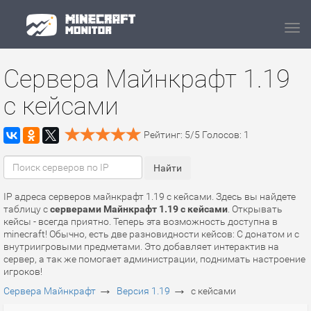
Navi
Сервера Майнкрафт 1.19
с кейсами
Рейтинг:
5
/
5
Голосов:
1
IP адреса серверов майнкрафт 1.19 с кейсами. Здесь вы найдете
таблицу с
серверами Майнкрафт 1.19 с кейсами
. Открывать
кейсы - всегда приятно. Теперь эта возможность доступна в
minecraft! Обычно, есть две разновидности кейсов: С донатом и с
внутриигровыми предметами. Это добавляет интерактив на
сервер, а так же помогает администрации, поднимать настроение
игроков!
→
→
Сервера Майнкрафт
Версия 1.19
с кейсами