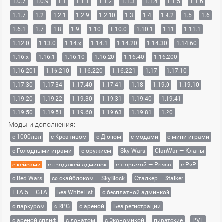
1.0.7
1.0.9
1.1
1.1.1
1.1.2
1.1.3
1.1.4
1.1.5
1.1.6
1.1.7
1.2
1.2.1
1.2.9
1.2.10
1.3
1.4
1.4.2
1.5
1.6
1.6.1
1.7
1.8
1.9
1.10
1.10.0
1.10.1
1.11
1.11.1
1.12.0
1.13.0
1.14.x
1.14.1
1.14.20
1.14.30
1.14.60
1.16.x
1.16.1
1.16.10
1.16.20
1.16.40
1.16.200
1.16.201
1.16.210
1.16.220
1.16.221
1.17
1.17.10
1.17.30
1.17.34
1.17.40
1.17.41
1.18
1.19.0
1.19.10
1.19.20
1.19.22
1.19.30
1.19.31
1.19.40
1.19.41
1.19.50
1.19.51
1.19.60
1.19.63
1.19.81
1.20
Моды и дополнения:
с 1000лвл
c Креативом
с Дюпом
с модами
с мини играми
с Голодными играми
с оружием
Sky Wars
ClanWar — Кланы
с кейсами
с продажей админок
с тюрьмой — Prison
с PvP
с Bed Wars
со скайблоком — SkyBlock
Сталкер — Stalker
ГТА 5 — GTA
Без WhiteList
с бесплатной админкой
с паркуром
с RPG
с ареной
Без регистрации
с ареной сплиф
с донатом
с Экономикой
пиратские
PVE