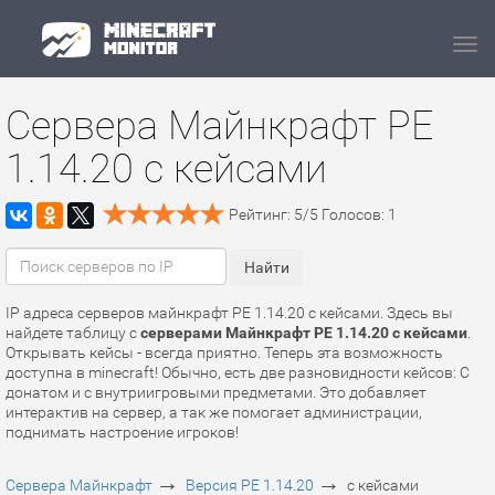
Navi
Сервера Майнкрафт PE
1.14.20 с кейсами
Рейтинг:
5
/
5
Голосов:
1
IP адреса серверов майнкрафт PE 1.14.20 с кейсами. Здесь вы
найдете таблицу с
серверами Майнкрафт PE 1.14.20 с кейсами
.
Открывать кейсы - всегда приятно. Теперь эта возможность
доступна в minecraft! Обычно, есть две разновидности кейсов: С
донатом и с внутриигровыми предметами. Это добавляет
интерактив на сервер, а так же помогает администрации,
поднимать настроение игроков!
→
→
Сервера Майнкрафт
Версия PE 1.14.20
с кейсами