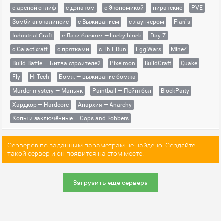
с ареной сплиф
с донатом
с Экономикой
пиратские
PVE
Зомби апокалипсис
с Выживанием
с лаунчером
Flan`s
Industrial Craft
с Лаки блоком — Lucky block
Day Z
с Galacticraft
с прятками
с TNT Run
Egg Wars
MineZ
Build Battle — Битва строителей
Pixelmon
BuildCraft
Quake
Fly
Hi-Tech
Бомж — выживание бомжа
Murder mystery — Маньяк
Paintball — Пейнтбол
BlockParty
Хардкор — Hardcore
Анархия — Anarchy
Копы и заключённые — Cops and Robbers
Серверов по заданным параметрам не найдено. Создайте
такой сервер и он появится на этом месте!
Загрузить еще сервера