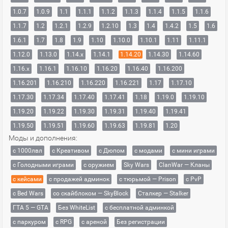
1.0.7
1.0.9
1.1
1.1.1
1.1.2
1.1.3
1.1.4
1.1.5
1.1.6
1.1.7
1.2
1.2.1
1.2.9
1.2.10
1.3
1.4
1.4.2
1.5
1.6
1.6.1
1.7
1.8
1.9
1.10
1.10.0
1.10.1
1.11
1.11.1
1.12.0
1.13.0
1.14.x
1.14.1
1.14.20
1.14.30
1.14.60
1.16.x
1.16.1
1.16.10
1.16.20
1.16.40
1.16.200
1.16.201
1.16.210
1.16.220
1.16.221
1.17
1.17.10
1.17.30
1.17.34
1.17.40
1.17.41
1.18
1.19.0
1.19.10
1.19.20
1.19.22
1.19.30
1.19.31
1.19.40
1.19.41
1.19.50
1.19.51
1.19.60
1.19.63
1.19.81
1.20
Моды и дополнения:
с 1000лвл
c Креативом
с Дюпом
с модами
с мини играми
с Голодными играми
с оружием
Sky Wars
ClanWar — Кланы
с кейсами
с продажей админок
с тюрьмой — Prison
с PvP
с Bed Wars
со скайблоком — SkyBlock
Сталкер — Stalker
ГТА 5 — GTA
Без WhiteList
с бесплатной админкой
с паркуром
с RPG
с ареной
Без регистрации