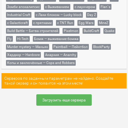
Зомби апокалипсис
с Выживанием
с лаунчером
Flan`s
Industrial Craft
с Лаки блоком — Lucky block
Day Z
с Galacticraft
с прятками
с TNT Run
Egg Wars
MineZ
Build Battle — Битва строителей
Pixelmon
BuildCraft
Quake
Fly
Hi-Tech
Бомж — выживание бомжа
Murder mystery — Маньяк
Paintball — Пейнтбол
BlockParty
Хардкор — Hardcore
Анархия — Anarchy
Копы и заключённые — Cops and Robbers
Серверов по заданным параметрам не найдено. Создайте
такой сервер и он появится на этом месте!
Загрузить еще сервера