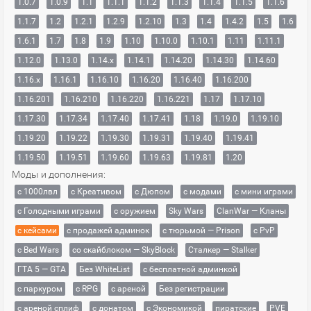
1.0.7
1.0.9
1.1
1.1.1
1.1.2
1.1.3
1.1.4
1.1.5
1.1.6
1.1.7
1.2
1.2.1
1.2.9
1.2.10
1.3
1.4
1.4.2
1.5
1.6
1.6.1
1.7
1.8
1.9
1.10
1.10.0
1.10.1
1.11
1.11.1
1.12.0
1.13.0
1.14.x
1.14.1
1.14.20
1.14.30
1.14.60
1.16.x
1.16.1
1.16.10
1.16.20
1.16.40
1.16.200
1.16.201
1.16.210
1.16.220
1.16.221
1.17
1.17.10
1.17.30
1.17.34
1.17.40
1.17.41
1.18
1.19.0
1.19.10
1.19.20
1.19.22
1.19.30
1.19.31
1.19.40
1.19.41
1.19.50
1.19.51
1.19.60
1.19.63
1.19.81
1.20
Моды и дополнения:
с 1000лвл
c Креативом
с Дюпом
с модами
с мини играми
с Голодными играми
с оружием
Sky Wars
ClanWar — Кланы
с кейсами
с продажей админок
с тюрьмой — Prison
с PvP
с Bed Wars
со скайблоком — SkyBlock
Сталкер — Stalker
ГТА 5 — GTA
Без WhiteList
с бесплатной админкой
с паркуром
с RPG
с ареной
Без регистрации
с ареной сплиф
с донатом
с Экономикой
пиратские
PVE