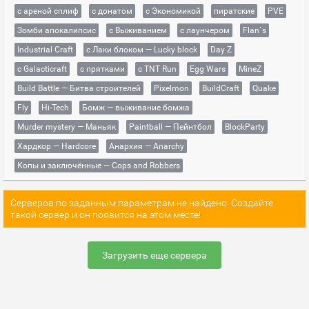
с ареной сплиф
с донатом
с Экономикой
пиратские
PVE
Зомби апокалипсис
с Выживанием
с лаунчером
Flan`s
Industrial Craft
с Лаки блоком — Lucky block
Day Z
с Galacticraft
с прятками
с TNT Run
Egg Wars
MineZ
Build Battle — Битва строителей
Pixelmon
BuildCraft
Quake
Fly
Hi-Tech
Бомж — выживание бомжа
Murder mystery — Маньяк
Paintball — Пейнтбол
BlockParty
Хардкор — Hardcore
Анархия — Anarchy
Копы и заключённые — Cops and Robbers
Серверов по заданным параметрам не найдено. Создайте
такой сервер и он появится на этом месте!
Загрузить еще сервера