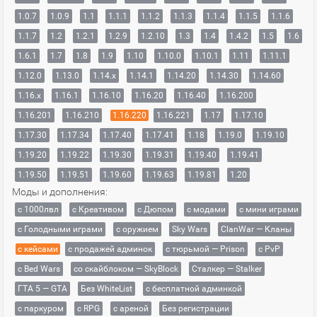
1.0.7
1.0.9
1.1
1.1.1
1.1.2
1.1.3
1.1.4
1.1.5
1.1.6
1.1.7
1.2
1.2.1
1.2.9
1.2.10
1.3
1.4
1.4.2
1.5
1.6
1.6.1
1.7
1.8
1.9
1.10
1.10.0
1.10.1
1.11
1.11.1
1.12.0
1.13.0
1.14.x
1.14.1
1.14.20
1.14.30
1.14.60
1.16.x
1.16.1
1.16.10
1.16.20
1.16.40
1.16.200
1.16.201
1.16.210
1.16.220
1.16.221
1.17
1.17.10
1.17.30
1.17.34
1.17.40
1.17.41
1.18
1.19.0
1.19.10
1.19.20
1.19.22
1.19.30
1.19.31
1.19.40
1.19.41
1.19.50
1.19.51
1.19.60
1.19.63
1.19.81
1.20
Моды и дополнения:
с 1000лвл
c Креативом
с Дюпом
с модами
с мини играми
с Голодными играми
с оружием
Sky Wars
ClanWar — Кланы
с кейсами
с продажей админок
с тюрьмой — Prison
с PvP
с Bed Wars
со скайблоком — SkyBlock
Сталкер — Stalker
ГТА 5 — GTA
Без WhiteList
с бесплатной админкой
с паркуром
с RPG
с ареной
Без регистрации