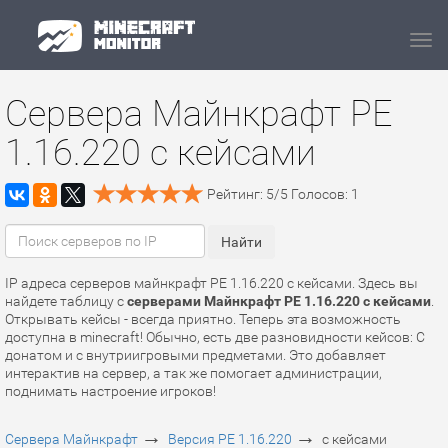
Navi
Сервера Майнкрафт PE
1.16.220 с кейсами
Рейтинг:
5
/
5
Голосов:
1
IP адреса серверов майнкрафт PE 1.16.220 с кейсами. Здесь вы
найдете таблицу с
серверами Майнкрафт PE 1.16.220 с кейсами
.
Открывать кейсы - всегда приятно. Теперь эта возможность
доступна в minecraft! Обычно, есть две разновидности кейсов: С
донатом и с внутриигровыми предметами. Это добавляет
интерактив на сервер, а так же помогает администрации,
поднимать настроение игроков!
→
→
Сервера Майнкрафт
Версия PE 1.16.220
с кейсами