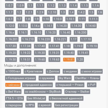
1.0.7
1.0.9
1.1
1.1.1
1.1.2
1.1.3
1.1.4
1.1.5
1.1.6
1.1.7
1.2
1.2.1
1.2.9
1.2.10
1.3
1.4
1.4.2
1.5
1.6
1.6.1
1.7
1.8
1.9
1.10
1.10.0
1.10.1
1.11
1.11.1
1.12.0
1.13.0
1.14.x
1.14.1
1.14.20
1.14.30
1.14.60
1.16.x
1.16.1
1.16.10
1.16.20
1.16.40
1.16.200
1.16.201
1.16.210
1.16.220
1.16.221
1.17
1.17.10
1.17.30
1.17.34
1.17.40
1.17.41
1.18
1.19.0
1.19.10
1.19.20
1.19.22
1.19.30
1.19.31
1.19.40
1.19.41
1.19.50
1.19.51
1.19.60
1.19.63
1.19.81
1.20
Моды и дополнения:
с 1000лвл
c Креативом
с Дюпом
с модами
с мини играми
с Голодными играми
с оружием
Sky Wars
ClanWar — Кланы
с кейсами
с продажей админок
с тюрьмой — Prison
с PvP
с Bed Wars
со скайблоком — SkyBlock
Сталкер — Stalker
ГТА 5 — GTA
Без WhiteList
с бесплатной админкой
с паркуром
с RPG
с ареной
Без регистрации