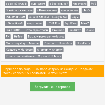
с ареной сплиф
с донатом
с Экономикой
пиратские
PVE
Зомби апокалипсис
с Выживанием
с лаунчером
Flan`s
Industrial Craft
с Лаки блоком — Lucky block
Day Z
с Galacticraft
с прятками
с TNT Run
Egg Wars
MineZ
Build Battle — Битва строителей
Pixelmon
BuildCraft
Quake
Fly
Hi-Tech
Бомж — выживание бомжа
Murder mystery — Маньяк
Paintball — Пейнтбол
BlockParty
Хардкор — Hardcore
Анархия — Anarchy
Копы и заключённые — Cops and Robbers
Серверов по заданным параметрам не найдено. Создайте
такой сервер и он появится на этом месте!
Загрузить еще сервера