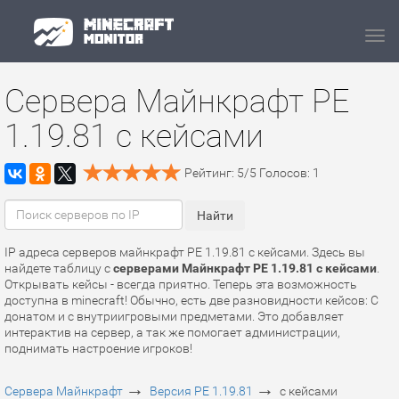
Navi
Сервера Майнкрафт PE
1.19.81 с кейсами
Рейтинг:
5
/
5
Голосов:
1
IP адреса серверов майнкрафт PE 1.19.81 с кейсами. Здесь вы
найдете таблицу с
серверами Майнкрафт PE 1.19.81 с кейсами
.
Открывать кейсы - всегда приятно. Теперь эта возможность
доступна в minecraft! Обычно, есть две разновидности кейсов: С
донатом и с внутриигровыми предметами. Это добавляет
интерактив на сервер, а так же помогает администрации,
поднимать настроение игроков!
→
→
Сервера Майнкрафт
Версия PE 1.19.81
с кейсами