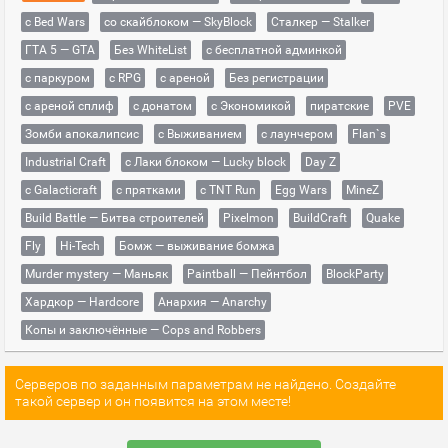
с Bed Wars
со скайблоком — SkyBlock
Сталкер — Stalker
ГТА 5 — GTA
Без WhiteList
с бесплатной админкой
с паркуром
с RPG
с ареной
Без регистрации
с ареной сплиф
с донатом
с Экономикой
пиратские
PVE
Зомби апокалипсис
с Выживанием
с лаунчером
Flan`s
Industrial Craft
с Лаки блоком — Lucky block
Day Z
с Galacticraft
с прятками
с TNT Run
Egg Wars
MineZ
Build Battle — Битва строителей
Pixelmon
BuildCraft
Quake
Fly
Hi-Tech
Бомж — выживание бомжа
Murder mystery — Маньяк
Paintball — Пейнтбол
BlockParty
Хардкор — Hardcore
Анархия — Anarchy
Копы и заключённые — Cops and Robbers
Серверов по заданным параметрам не найдено. Создайте
такой сервер и он появится на этом месте!