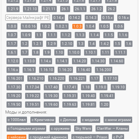
1.21.2
1.21.3
1.21.4
1.21.5
1.21.6
1.21.7
1.21.8
1.21.9
1.21.10
1.21.11
26.1
26.1.1
26.1.2
26.2
Сервера Майнкрафт PE
0.14.x
0.14.2
0.14.3
0.15.x
0.16.x
1.0.0
1.0.0.16
1.0.2
1.0.2.1
1.0.3
1.0.4
1.0.5
1.0.6
1.0.7
1.0.9
1.1
1.1.1
1.1.2
1.1.3
1.1.4
1.1.5
1.1.6
1.1.7
1.2
1.2.1
1.2.9
1.2.10
1.3
1.4
1.4.2
1.5
1.6
1.6.1
1.7
1.8
1.9
1.10
1.10.0
1.10.1
1.11
1.11.1
1.12.0
1.13.0
1.14.x
1.14.1
1.14.20
1.14.30
1.14.60
1.16.x
1.16.1
1.16.10
1.16.20
1.16.40
1.16.200
1.16.201
1.16.210
1.16.220
1.16.221
1.17
1.17.10
1.17.30
1.17.34
1.17.40
1.17.41
1.18
1.19.0
1.19.10
1.19.20
1.19.22
1.19.30
1.19.31
1.19.40
1.19.41
1.19.50
1.19.51
1.19.60
1.19.63
1.19.81
1.20
Моды и дополнения:
с 1000лвл
c Креативом
с Дюпом
с модами
с мини играми
с Голодными играми
с оружием
Sky Wars
ClanWar — Кланы
с кейсами
с продажей админок
с тюрьмой — Prison
с PvP