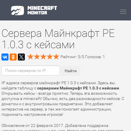
Navi
Сервера Майнкрафт PE
1.0.3 с кейсами
Рейтинг:
5
/
5
Голосов:
1
IP адреса серверов майнкрафт PE 1.0.3 с кейсами. Здесь вы
найдете таблицу с
серверами Майнкрафт PE 1.0.3 с кейсами
.
Открывать кейсы - всегда приятно. Теперь эта возможность
доступна в minecraft! Обычно, есть две разновидности кейсов: С
донатом и с внутриигровыми предметами. Это добавляет
интерактив на сервер, а так же помогает администрации,
поднимать настроение игроков!
Обновление от 22 февраля 2017. Добавлена поддержка
нескольких иностранных языков. Новая команда для серверов