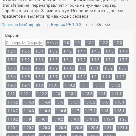
`transferserver` перенаправляет игрока на нужный сервер.
Поработали над файлами текстур. Исправили баги с дюпами
предметов и вылетов при выходе с сервера.
→
→
Сервера Майнкрафт
Версия PE 1.0.3
с кейсами
Версии:
Сервера Майнкрафт
Новые
1.0
1.1
1.2.1
1.2.2
1.2.3
1.2.4
1.2.5
1.3.1
1.3.2
1.4.2
1.4.4
1.4.5
1.4.6
1.4.7
1.5.1
1.5.2
1.6.1
1.6.2
1.6.4
1.7.2
1.7.3
1.7.4
1.7.5
1.7.6
1.7.7
1.7.8
1.7.9
1.7.10
1.8
1.8.1
1.8.2
1.8.3
1.8.4
1.8.5
1.8.6
1.8.7
1.8.8
1.8.9
1.9
1.9.1
1.9.2
1.9.3
1.9.4
1.10
1.10.1
1.10.2
1.11
1.11.1
1.11.2
1.12
1.12.1
1.12.2
1.13
1.13.1
1.13.2
1.14
1.14.1
1.14.2
1.14.3
1.14.4
1.15
1.15.1
1.15.2
1.16
1.16.1
1.16.2
1.16.3
1.16.4
1.16.5
1.17
1.17.1
1.18
1.18.1
1.18.2
1.19
1.19.1
1.19.2
1.19.3
1.19.33
1.19.4
1.20
1.20.1
1.20.2
1.20.3
1.20.4
1.20.5
1.20.6
1.21
1.21.1