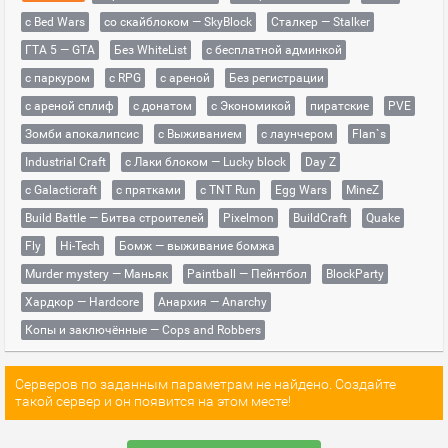
с Bed Wars
со скайблоком — SkyBlock
Сталкер — Stalker
ГТА 5 — GTA
Без WhiteList
с бесплатной админкой
с паркуром
с RPG
с ареной
Без регистрации
с ареной сплиф
с донатом
с Экономикой
пиратские
PVE
Зомби апокалипсис
с Выживанием
с лаунчером
Flan`s
Industrial Craft
с Лаки блоком — Lucky block
Day Z
с Galacticraft
с прятками
с TNT Run
Egg Wars
MineZ
Build Battle — Битва строителей
Pixelmon
BuildCraft
Quake
Fly
Hi-Tech
Бомж — выживание бомжа
Murder mystery — Маньяк
Paintball — Пейнтбол
BlockParty
Хардкор — Hardcore
Анархия — Anarchy
Копы и заключённые — Cops and Robbers
Серверов по заданным параметрам не найдено. Создайте
такой сервер и он появится на этом месте!