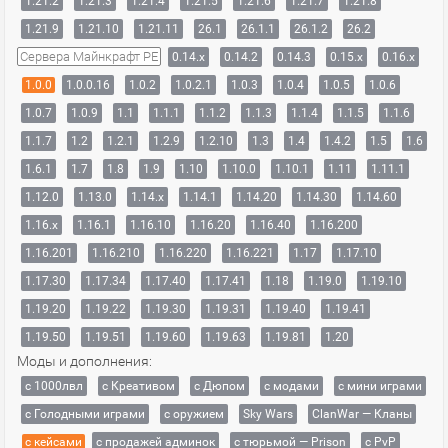
1.21.2
1.21.3
1.21.4
1.21.5
1.21.6
1.21.7
1.21.8
1.21.9
1.21.10
1.21.11
26.1
26.1.1
26.1.2
26.2
Сервера Майнкрафт PE
0.14.x
0.14.2
0.14.3
0.15.x
0.16.x
1.0.0
1.0.0.16
1.0.2
1.0.2.1
1.0.3
1.0.4
1.0.5
1.0.6
1.0.7
1.0.9
1.1
1.1.1
1.1.2
1.1.3
1.1.4
1.1.5
1.1.6
1.1.7
1.2
1.2.1
1.2.9
1.2.10
1.3
1.4
1.4.2
1.5
1.6
1.6.1
1.7
1.8
1.9
1.10
1.10.0
1.10.1
1.11
1.11.1
1.12.0
1.13.0
1.14.x
1.14.1
1.14.20
1.14.30
1.14.60
1.16.x
1.16.1
1.16.10
1.16.20
1.16.40
1.16.200
1.16.201
1.16.210
1.16.220
1.16.221
1.17
1.17.10
1.17.30
1.17.34
1.17.40
1.17.41
1.18
1.19.0
1.19.10
1.19.20
1.19.22
1.19.30
1.19.31
1.19.40
1.19.41
1.19.50
1.19.51
1.19.60
1.19.63
1.19.81
1.20
Моды и дополнения:
с 1000лвл
c Креативом
с Дюпом
с модами
с мини играми
с Голодными играми
с оружием
Sky Wars
ClanWar — Кланы
с кейсами
с продажей админок
с тюрьмой — Prison
с PvP