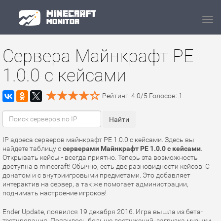
Navi
Сервера Майнкрафт PE
1.0.0 с кейсами
Рейтинг:
4.0
/
5
Голосов:
1
IP адреса серверов майнкрафт PE 1.0.0 с кейсами. Здесь вы
найдете таблицу с
серверами Майнкрафт PE 1.0.0 с кейсами
.
Открывать кейсы - всегда приятно. Теперь эта возможность
доступна в minecraft! Обычно, есть две разновидности кейсов: С
донатом и с внутриигровыми предметами. Это добавляет
интерактив на сервер, а так же помогает администрации,
поднимать настроение игроков!
Ender Update, появился 19 декабря 2016. Игра вышла из бета-
тестирования. Появилось больше достижений, загрузка музыки,