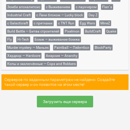
Зомби апокалипсис
с Выживанием
с лаунчером
Flan`s
Industrial Craft
с Лаки блоком — Lucky block
Day Z
с Galacticraft
с прятками
с TNT Run
Egg Wars
MineZ
Build Battle — Битва строителей
Pixelmon
BuildCraft
Quake
Fly
Hi-Tech
Бомж — выживание бомжа
Murder mystery — Маньяк
Paintball — Пейнтбол
BlockParty
Хардкор — Hardcore
Анархия — Anarchy
Копы и заключённые — Cops and Robbers
Серверов по заданным параметрам не найдено. Создайте
такой сервер и он появится на этом месте!
Загрузить еще сервера