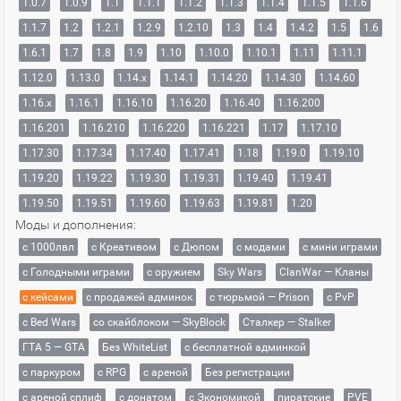
1.0.7
1.0.9
1.1
1.1.1
1.1.2
1.1.3
1.1.4
1.1.5
1.1.6
1.1.7
1.2
1.2.1
1.2.9
1.2.10
1.3
1.4
1.4.2
1.5
1.6
1.6.1
1.7
1.8
1.9
1.10
1.10.0
1.10.1
1.11
1.11.1
1.12.0
1.13.0
1.14.x
1.14.1
1.14.20
1.14.30
1.14.60
1.16.x
1.16.1
1.16.10
1.16.20
1.16.40
1.16.200
1.16.201
1.16.210
1.16.220
1.16.221
1.17
1.17.10
1.17.30
1.17.34
1.17.40
1.17.41
1.18
1.19.0
1.19.10
1.19.20
1.19.22
1.19.30
1.19.31
1.19.40
1.19.41
1.19.50
1.19.51
1.19.60
1.19.63
1.19.81
1.20
Моды и дополнения:
с 1000лвл
c Креативом
с Дюпом
с модами
с мини играми
с Голодными играми
с оружием
Sky Wars
ClanWar — Кланы
с кейсами
с продажей админок
с тюрьмой — Prison
с PvP
с Bed Wars
со скайблоком — SkyBlock
Сталкер — Stalker
ГТА 5 — GTA
Без WhiteList
с бесплатной админкой
с паркуром
с RPG
с ареной
Без регистрации
с ареной сплиф
с донатом
с Экономикой
пиратские
PVE