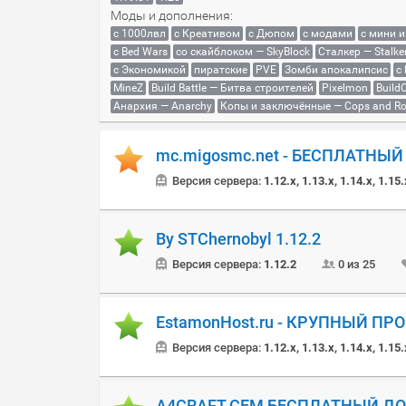
Моды и дополнения:
с 1000лвл
c Креативом
с Дюпом
с модами
с мини 
с Bed Wars
со скайблоком — SkyBlock
Сталкер — Stalke
с Экономикой
пиратские
PVE
Зомби апокалипсис
с
MineZ
Build Battle — Битва строителей
Pixelmon
BuildC
Анархия — Anarchy
Копы и заключённые — Cops and Ro
mc.migosmc.net - БЕСПЛАТНЫ
Версия сервера:
1.12.x, 1.13.x, 1.14.x, 1.15.
By STChernobyl 1.12.2
Версия сервера:
1.12.2
0 из 25
EstamonHost.ru - КРУПНЫЙ ПР
Версия сервера:
1.12.x, 1.13.x, 1.14.x, 1.15.
A4CRAFT СЕМ БЕСПЛАТНЫЙ Д