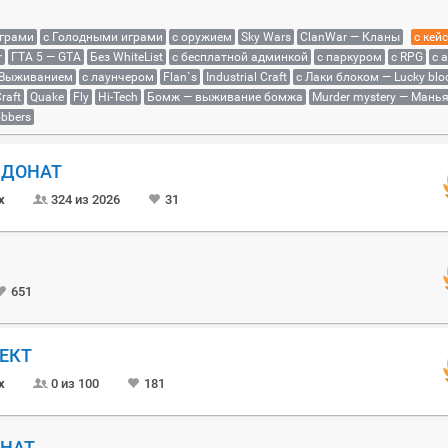
играми
с Голодными играми
с оружием
Sky Wars
ClanWar — Кланы
с кей
r
ГТА 5 — GTA
Без WhiteList
с бесплатной админкой
с паркуром
с RPG
с 
 Выживанием
с лаунчером
Flan`s
Industrial Craft
с Лаки блоком — Lucky blo
raft
Quake
Fly
Hi-Tech
Бомж — выживание бомжа
Murder mystery — Мань
bbers
Й ДОНАТ
x
324 из 2026
31
651
ОЕКТ
x
0 из 100
181
ОНАТ