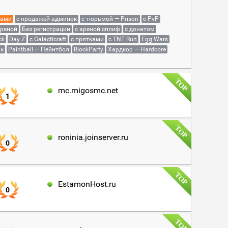
сами
с продажей админок
с тюрьмой — Prison
с PvP
ареной
Без регистрации
с ареной сплиф
с донатом
ck
Day Z
с Galacticraft
с прятками
с TNT Run
Egg Wars
як
Paintball — Пейнтбол
BlockParty
Хардкор — Hardcore
mc.migosmc.net
1
roninia.joinserver.ru
0
EstamonHost.ru
0