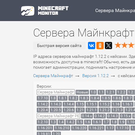
Сервера Майнкр
Сервера Майнкрафт 
Быстрая версия сайта
IP адреса серверов майнкрафт 1.12.2 с кейсами. Зд
возможность доступна в minecraft! Обычно, есть д
помогает администрации, поднимать настроение и
→
→
Сервера Майнкрафт
Версия 1.12.2
с кейса
Версии:
Сервера Майнкрафт
Новые
1.0
1.1
1.2.1
1.2.2
1.2.
1.7.10
1.8
1.8.1
1.8.2
1.8.3
1.8.4
1.8.5
1.8.6
1.8.7
1.14.2
1.14.3
1.14.4
1.15
1.15.1
1.15.2
1.16
1.16.1
1.20.4
1.20.5
1.20.6
1.21
1.21.1
1.21.2
1.21.3
1.21.
Сервера Майнкрафт PE
0.14.x
0.14.2
0.14.3
0.15.x
0
1.2.10
1.3
1.4
1.4.2
1.5
1.6
1.6.1
1.7
1.8
1.9
1.10
1.16.201
1.16.210
1.16.220
1.16.221
1.17
1.17.10
1.
1.19.81
1.20