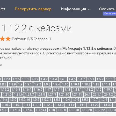
афт
Раскрутить сервер
Информация
Скачать
MoonLaun
1.12.2 с кейсами
Рейтинг:
5
/
5
Голосов:
1
есь вы найдете таблицу с
серверами Майнкрафт 1.12.2 с кейсами
. 
ве разновидности кейсов: С донатом и с внутриигровыми предметами
гроков!
ми
3
1.2.4
1.2.5
1.3.1
1.3.2
1.4.2
1.4.4
1.4.5
1.4.6
1.4.7
1.5.1
1.5.2
1.6.1
1.8.8
1.8.9
1.9
1.9.1
1.9.2
1.9.3
1.9.4
1.10
1.10.1
1.10.2
1.11
1.11.1
1.
1.16.2
1.16.3
1.16.4
1.16.5
1.17
1.17.1
1.18
1.18.1
1.18.2
1.19
1.19.1
4
1.21.5
1.21.6
1.21.7
1.21.8
1.21.9
1.21.10
1.21.11
26.1
26.1.1
26.1.2
.16.x
1.0.0
1.0.0.16
1.0.2
1.0.2.1
1.0.3
1.0.4
1.0.5
1.0.6
1.0.7
1.0.9
1.1
1.10.0
1.10.1
1.11
1.11.1
1.12.0
1.13.0
1.14.x
1.14.1
1.14.20
1.14.30
1
17.30
1.17.34
1.17.40
1.17.41
1.18
1.19.0
1.19.10
1.19.20
1.19.22
1.19.