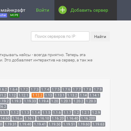
 майнкрафт
Войти
Добавить сервер
cher
MCPE
Открывать кейсы - всегда приятно. Теперь эта
. Это добавляет интерактив на сервер, а так же
1.6.2
1.6.4
1.7.2
1.7.3
1.7.4
1.7.5
1.7.6
1.7.7
1.7.8
1.7.9
11.2
1.12
1.12.1
1.12.2
1.13
1.13.1
1.13.2
1.14
1.14.1
1.19.2
1.19.3
1.19.33
1.19.4
1.20
1.20.1
1.20.2
1.20.3
26.2
1.1.1
1.1.2
1.1.3
1.1.4
1.1.5
1.1.6
1.1.7
1.2
1.2.1
1.2.9
.14.60
1.16.x
1.16.1
1.16.10
1.16.20
1.16.40
1.16.200
30
1.19.31
1.19.40
1.19.41
1.19.50
1.19.51
1.19.60
1.19.63