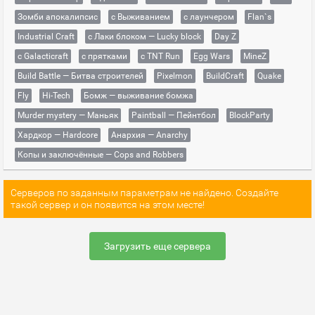
Зомби апокалипсис
с Выживанием
с лаунчером
Flan`s
Industrial Craft
с Лаки блоком — Lucky block
Day Z
с Galacticraft
с прятками
с TNT Run
Egg Wars
MineZ
Build Battle — Битва строителей
Pixelmon
BuildCraft
Quake
Fly
Hi-Tech
Бомж — выживание бомжа
Murder mystery — Маньяк
Paintball — Пейнтбол
BlockParty
Хардкор — Hardcore
Анархия — Anarchy
Копы и заключённые — Cops and Robbers
Серверов по заданным параметрам не найдено. Создайте
такой сервер и он появится на этом месте!
Загрузить еще сервера