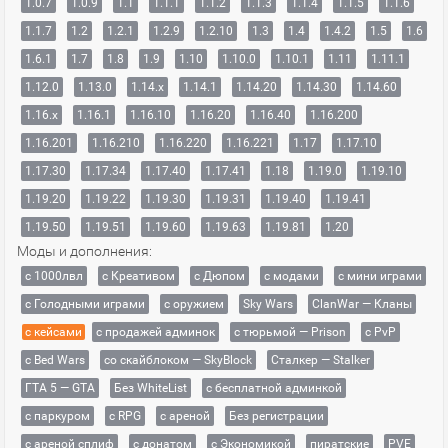
1.0.7
1.0.9
1.1
1.1.1
1.1.2
1.1.3
1.1.4
1.1.5
1.1.6
1.1.7
1.2
1.2.1
1.2.9
1.2.10
1.3
1.4
1.4.2
1.5
1.6
1.6.1
1.7
1.8
1.9
1.10
1.10.0
1.10.1
1.11
1.11.1
1.12.0
1.13.0
1.14.x
1.14.1
1.14.20
1.14.30
1.14.60
1.16.x
1.16.1
1.16.10
1.16.20
1.16.40
1.16.200
1.16.201
1.16.210
1.16.220
1.16.221
1.17
1.17.10
1.17.30
1.17.34
1.17.40
1.17.41
1.18
1.19.0
1.19.10
1.19.20
1.19.22
1.19.30
1.19.31
1.19.40
1.19.41
1.19.50
1.19.51
1.19.60
1.19.63
1.19.81
1.20
Моды и дополнения:
с 1000лвл
c Креативом
с Дюпом
с модами
с мини играми
с Голодными играми
с оружием
Sky Wars
ClanWar — Кланы
с кейсами
с продажей админок
с тюрьмой — Prison
с PvP
с Bed Wars
со скайблоком — SkyBlock
Сталкер — Stalker
ГТА 5 — GTA
Без WhiteList
с бесплатной админкой
с паркуром
с RPG
с ареной
Без регистрации
с ареной сплиф
с донатом
с Экономикой
пиратские
PVE