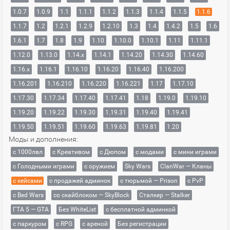
1.0.7
1.0.9
1.1
1.1.1
1.1.2
1.1.3
1.1.4
1.1.5
1.1.6
1.1.7
1.2
1.2.1
1.2.9
1.2.10
1.3
1.4
1.4.2
1.5
1.6
1.6.1
1.7
1.8
1.9
1.10
1.10.0
1.10.1
1.11
1.11.1
1.12.0
1.13.0
1.14.x
1.14.1
1.14.20
1.14.30
1.14.60
1.16.x
1.16.1
1.16.10
1.16.20
1.16.40
1.16.200
1.16.201
1.16.210
1.16.220
1.16.221
1.17
1.17.10
1.17.30
1.17.34
1.17.40
1.17.41
1.18
1.19.0
1.19.10
1.19.20
1.19.22
1.19.30
1.19.31
1.19.40
1.19.41
1.19.50
1.19.51
1.19.60
1.19.63
1.19.81
1.20
Моды и дополнения:
с 1000лвл
c Креативом
с Дюпом
с модами
с мини играми
с Голодными играми
с оружием
Sky Wars
ClanWar — Кланы
с кейсами
с продажей админок
с тюрьмой — Prison
с PvP
с Bed Wars
со скайблоком — SkyBlock
Сталкер — Stalker
ГТА 5 — GTA
Без WhiteList
с бесплатной админкой
с паркуром
с RPG
с ареной
Без регистрации