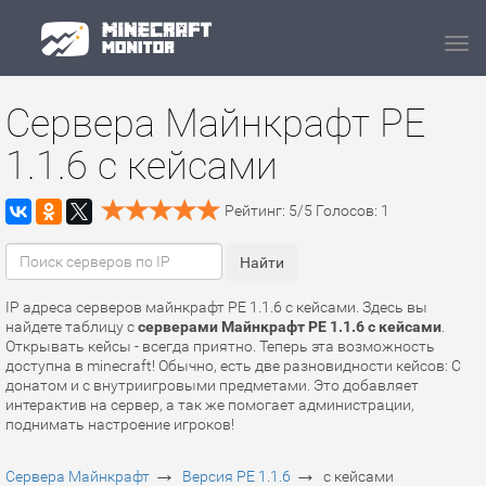
Navi
Сервера Майнкрафт PE
1.1.6 с кейсами
Рейтинг:
5
/
5
Голосов:
1
IP адреса серверов майнкрафт PE 1.1.6 с кейсами. Здесь вы
найдете таблицу с
серверами Майнкрафт PE 1.1.6 с кейсами
.
Открывать кейсы - всегда приятно. Теперь эта возможность
доступна в minecraft! Обычно, есть две разновидности кейсов: С
донатом и с внутриигровыми предметами. Это добавляет
интерактив на сервер, а так же помогает администрации,
поднимать настроение игроков!
→
→
Сервера Майнкрафт
Версия PE 1.1.6
с кейсами