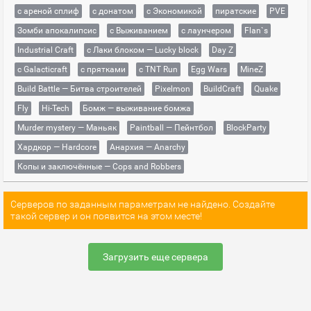
с ареной сплиф
с донатом
с Экономикой
пиратские
PVE
Зомби апокалипсис
с Выживанием
с лаунчером
Flan`s
Industrial Craft
с Лаки блоком — Lucky block
Day Z
с Galacticraft
с прятками
с TNT Run
Egg Wars
MineZ
Build Battle — Битва строителей
Pixelmon
BuildCraft
Quake
Fly
Hi-Tech
Бомж — выживание бомжа
Murder mystery — Маньяк
Paintball — Пейнтбол
BlockParty
Хардкор — Hardcore
Анархия — Anarchy
Копы и заключённые — Cops and Robbers
Серверов по заданным параметрам не найдено. Создайте
такой сервер и он появится на этом месте!
Загрузить еще сервера