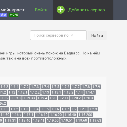
 майнкрафт
Войти
Добавить сервер
cher
MCPE
ини игры, который очень похож на Бедварс. Но на нём
зе, так и на всех противоположных.
1.6.2
1.6.4
1.7.2
1.7.3
1.7.4
1.7.5
1.7.6
1.7.7
1.7.8
1.7.9
11.2
1.12
1.12.1
1.12.2
1.13
1.13.1
1.13.2
1.14
1.14.1
1.19.2
1.19.3
1.19.33
1.19.4
1.20
1.20.1
1.20.2
1.20.3
26.2
1.1.1
1.1.2
1.1.3
1.1.4
1.1.5
1.1.6
1.1.7
1.2
1.2.1
1.2.9
.14.60
1.16.x
1.16.1
1.16.10
1.16.20
1.16.40
1.16.200
30
1.19.31
1.19.40
1.19.41
1.19.50
1.19.51
1.19.60
1.19.63