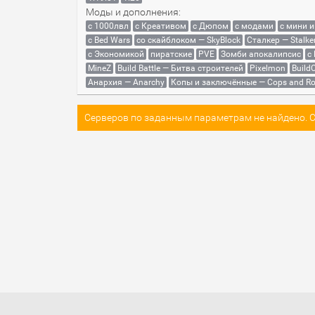
Моды и дополнения:
с 1000лвл
c Креативом
с Дюпом
с модами
с мини 
с Bed Wars
со скайблоком — SkyBlock
Сталкер — Stalke
с Экономикой
пиратские
PVE
Зомби апокалипсис
с
MineZ
Build Battle — Битва строителей
Pixelmon
BuildC
Анархия — Anarchy
Копы и заключённые — Cops and Ro
Серверов по заданным параметрам не найдено. Со