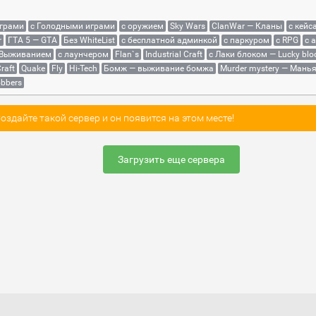
играми
с Голодными играми
с оружием
Sky Wars
ClanWar — Кланы
с кейс
r
ГТА 5 — GTA
Без WhiteList
с бесплатной админкой
с паркуром
с RPG
с 
 Выживанием
с лаунчером
Flan`s
Industrial Craft
с Лаки блоком — Lucky blo
raft
Quake
Fly
Hi-Tech
Бомж — выживание бомжа
Murder mystery — Мань
bbers
здайте такой сервер и он появится на этом месте!
Загрузить еще сервера