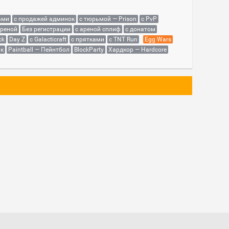
ами
с продажей админок
с тюрьмой — Prison
с PvP
ареной
Без регистрации
с ареной сплиф
с донатом
ck
Day Z
с Galacticraft
с прятками
с TNT Run
Egg Wars
як
Paintball — Пейнтбол
BlockParty
Хардкор — Hardcore