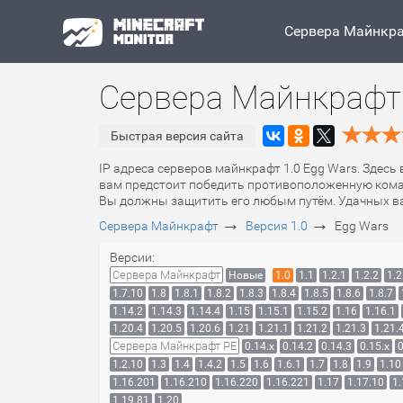
Сервера Майнкр
Сервера Майнкрафт 
Быстрая версия сайта
IP адреса серверов майнкрафт 1.0 Egg Wars. Здесь
вам предстоит победить противоположенную команд
Вы должны защитить его любым путём. Удачных ва
→
→
Сервера Майнкрафт
Версия 1.0
Egg Wars
Версии:
Сервера Майнкрафт
Новые
1.0
1.1
1.2.1
1.2.2
1.2
1.7.10
1.8
1.8.1
1.8.2
1.8.3
1.8.4
1.8.5
1.8.6
1.8.7
1.14.2
1.14.3
1.14.4
1.15
1.15.1
1.15.2
1.16
1.16.1
1.20.4
1.20.5
1.20.6
1.21
1.21.1
1.21.2
1.21.3
1.21.
Сервера Майнкрафт PE
0.14.x
0.14.2
0.14.3
0.15.x
0
1.2.10
1.3
1.4
1.4.2
1.5
1.6
1.6.1
1.7
1.8
1.9
1.10
1.16.201
1.16.210
1.16.220
1.16.221
1.17
1.17.10
1.
1.19.81
1.20