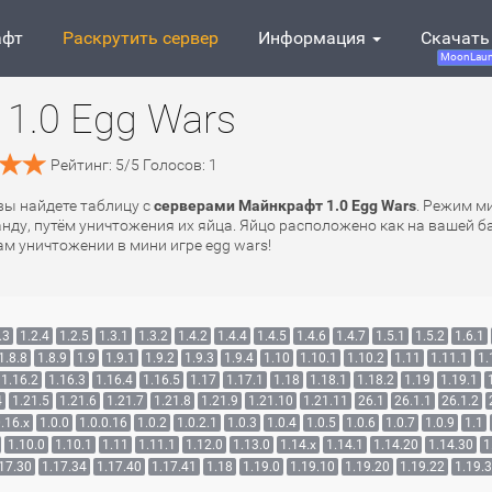
афт
Раскрутить сервер
Информация
Скачать
MoonLaun
1.0 Egg Wars
Рейтинг:
5
/
5
Голосов:
1
 вы найдете таблицу с
серверами Майнкрафт 1.0 Egg Wars
. Режим м
у, путём уничтожения их яйца. Яйцо расположено как на вашей ба
м уничтожении в мини игре egg wars!
.3
1.2.4
1.2.5
1.3.1
1.3.2
1.4.2
1.4.4
1.4.5
1.4.6
1.4.7
1.5.1
1.5.2
1.6.1
1.8.8
1.8.9
1.9
1.9.1
1.9.2
1.9.3
1.9.4
1.10
1.10.1
1.10.2
1.11
1.11.1
1.
1.16.2
1.16.3
1.16.4
1.16.5
1.17
1.17.1
1.18
1.18.1
1.18.2
1.19
1.19.1
4
1.21.5
1.21.6
1.21.7
1.21.8
1.21.9
1.21.10
1.21.11
26.1
26.1.1
26.1.2
.16.x
1.0.0
1.0.0.16
1.0.2
1.0.2.1
1.0.3
1.0.4
1.0.5
1.0.6
1.0.7
1.0.9
1.1
1.10.0
1.10.1
1.11
1.11.1
1.12.0
1.13.0
1.14.x
1.14.1
1.14.20
1.14.30
1
17.30
1.17.34
1.17.40
1.17.41
1.18
1.19.0
1.19.10
1.19.20
1.19.22
1.19.