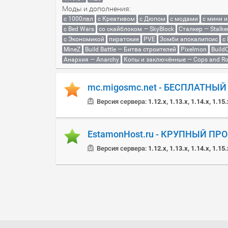
Моды и дополнения:
с 1000лвл
c Креативом
с Дюпом
с модами
с мини 
с Bed Wars
со скайблоком — SkyBlock
Сталкер — Stalke
с Экономикой
пиратские
PVE
Зомби апокалипсис
с
MineZ
Build Battle — Битва строителей
Pixelmon
BuildC
Анархия — Anarchy
Копы и заключённые — Cops and Ro
mc.migosmc.net - БЕСПЛАТНЫ
Версия сервера:
1.12.x, 1.13.x, 1.14.x, 1.15.
EstamonHost.ru - КРУПНЫЙ ПР
Версия сервера:
1.12.x, 1.13.x, 1.14.x, 1.15.