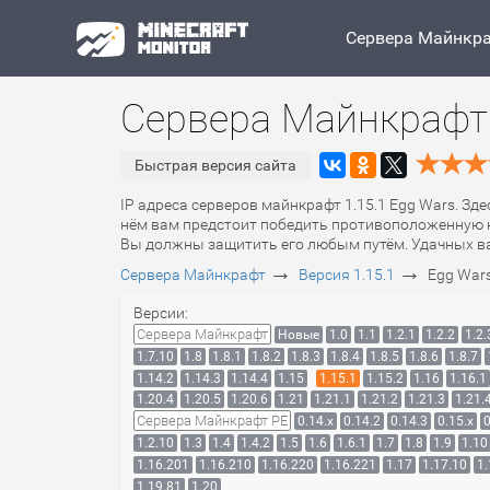
Сервера Майнкр
Сервера Майнкрафт 
Быстрая версия сайта
IP адреса серверов майнкрафт 1.15.1 Egg Wars. Зд
нём вам предстоит победить противоположенную ко
Вы должны защитить его любым путём. Удачных ва
→
→
Сервера Майнкрафт
Версия 1.15.1
Egg War
Версии:
Сервера Майнкрафт
Новые
1.0
1.1
1.2.1
1.2.2
1.2.
1.7.10
1.8
1.8.1
1.8.2
1.8.3
1.8.4
1.8.5
1.8.6
1.8.7
1.14.2
1.14.3
1.14.4
1.15
1.15.1
1.15.2
1.16
1.16.1
1.20.4
1.20.5
1.20.6
1.21
1.21.1
1.21.2
1.21.3
1.21.
Сервера Майнкрафт PE
0.14.x
0.14.2
0.14.3
0.15.x
0
1.2.10
1.3
1.4
1.4.2
1.5
1.6
1.6.1
1.7
1.8
1.9
1.10
1.16.201
1.16.210
1.16.220
1.16.221
1.17
1.17.10
1.
1.19.81
1.20