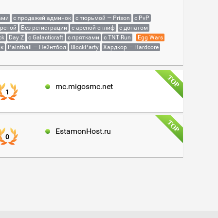
ами
с продажей админок
с тюрьмой — Prison
с PvP
ареной
Без регистрации
с ареной сплиф
с донатом
ck
Day Z
с Galacticraft
с прятками
с TNT Run
Egg Wars
як
Paintball — Пейнтбол
BlockParty
Хардкор — Hardcore
mc.migosmc.net
1
EstamonHost.ru
0