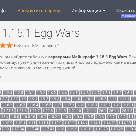
афт
Раскрутить сервер
Информация
Скачать
MoonLaun
1.15.1 Egg Wars
Рейтинг:
5
/
5
Голосов:
1
есь вы найдете таблицу с
серверами Майнкрафт 1.15.1 Egg Wars
. Ре
манду, путём уничтожения их яйца. Яйцо расположено как на ваше
м уничтожении в мини игре egg wars!
s
3
1.2.4
1.2.5
1.3.1
1.3.2
1.4.2
1.4.4
1.4.5
1.4.6
1.4.7
1.5.1
1.5.2
1.6.1
1.8.8
1.8.9
1.9
1.9.1
1.9.2
1.9.3
1.9.4
1.10
1.10.1
1.10.2
1.11
1.11.1
1.
1.16.2
1.16.3
1.16.4
1.16.5
1.17
1.17.1
1.18
1.18.1
1.18.2
1.19
1.19.1
4
1.21.5
1.21.6
1.21.7
1.21.8
1.21.9
1.21.10
1.21.11
26.1
26.1.1
26.1.2
.16.x
1.0.0
1.0.0.16
1.0.2
1.0.2.1
1.0.3
1.0.4
1.0.5
1.0.6
1.0.7
1.0.9
1.1
1.10.0
1.10.1
1.11
1.11.1
1.12.0
1.13.0
1.14.x
1.14.1
1.14.20
1.14.30
1
17.30
1.17.34
1.17.40
1.17.41
1.18
1.19.0
1.19.10
1.19.20
1.19.22
1.19.