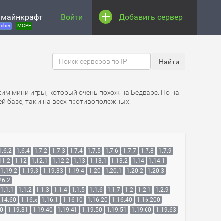
 майнкрафт
Войти
Добавить сервер
cher
MCPE
жим мини игры, который очень похож на Бедварс. Но на
й базе, так и на всех противоположных.
1.6.2
1.6.4
1.7.2
1.7.3
1.7.4
1.7.5
1.7.6
1.7.7
1.7.8
1.7.9
11.2
1.12
1.12.1
1.12.2
1.13
1.13.1
1.13.2
1.14
1.14.1
1.19.2
1.19.3
1.19.33
1.19.4
1.20
1.20.1
1.20.2
1.20.3
26.2
1.1.1
1.1.2
1.1.3
1.1.4
1.1.5
1.1.6
1.1.7
1.2
1.2.1
1.2.9
.14.60
1.16.x
1.16.1
1.16.10
1.16.20
1.16.40
1.16.200
30
1.19.31
1.19.40
1.19.41
1.19.50
1.19.51
1.19.60
1.19.63