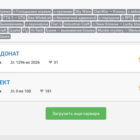
играми
с Голодными играми
с оружием
Sky Wars
ClanWar — Кланы
с кейс
r
ГТА 5 — GTA
Без WhiteList
с бесплатной админкой
с паркуром
с RPG
с 
 Выживанием
с лаунчером
Flan`s
Industrial Craft
с Лаки блоком — Lucky blo
raft
Quake
Fly
Hi-Tech
Бомж — выживание бомжа
Murder mystery — Мань
bbers
Й ДОНАТ
x
1296 из 2026
31
ОЕКТ
x
0 из 100
181
Загрузить еще сервера