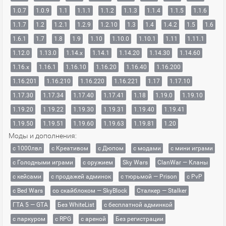
1.0.7
1.0.9
1.1
1.1.1
1.1.2
1.1.3
1.1.4
1.1.5
1.1.6
1.1.7
1.2
1.2.1
1.2.9
1.2.10
1.3
1.4
1.4.2
1.5
1.6
1.6.1
1.7
1.8
1.9
1.10
1.10.0
1.10.1
1.11
1.11.1
1.12.0
1.13.0
1.14.x
1.14.1
1.14.20
1.14.30
1.14.60
1.16.x
1.16.1
1.16.10
1.16.20
1.16.40
1.16.200
1.16.201
1.16.210
1.16.220
1.16.221
1.17
1.17.10
1.17.30
1.17.34
1.17.40
1.17.41
1.18
1.19.0
1.19.10
1.19.20
1.19.22
1.19.30
1.19.31
1.19.40
1.19.41
1.19.50
1.19.51
1.19.60
1.19.63
1.19.81
1.20
Моды и дополнения:
с 1000лвл
c Креативом
с Дюпом
с модами
с мини играми
с Голодными играми
с оружием
Sky Wars
ClanWar — Кланы
с кейсами
с продажей админок
с тюрьмой — Prison
с PvP
с Bed Wars
со скайблоком — SkyBlock
Сталкер — Stalker
ГТА 5 — GTA
Без WhiteList
с бесплатной админкой
с паркуром
с RPG
с ареной
Без регистрации