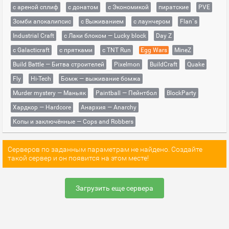
с ареной сплиф
с донатом
с Экономикой
пиратские
PVE
Зомби апокалипсис
с Выживанием
с лаунчером
Flan`s
Industrial Craft
с Лаки блоком — Lucky block
Day Z
с Galacticraft
с прятками
с TNT Run
Egg Wars
MineZ
Build Battle — Битва строителей
Pixelmon
BuildCraft
Quake
Fly
Hi-Tech
Бомж — выживание бомжа
Murder mystery — Маньяк
Paintball — Пейнтбол
BlockParty
Хардкор — Hardcore
Анархия — Anarchy
Копы и заключённые — Cops and Robbers
Серверов по заданным параметрам не найдено. Создайте
такой сервер и он появится на этом месте!
Загрузить еще сервера