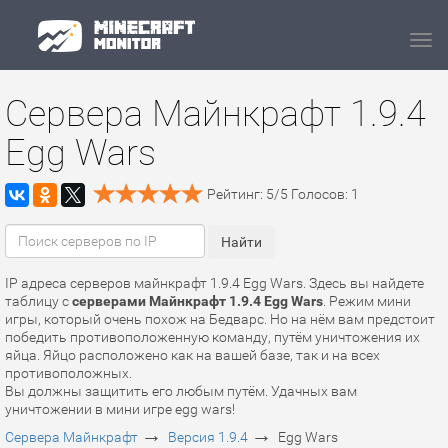
Navi
Сервера Майнкрафт 1.9.4
Egg Wars
Рейтинг:
5
/
5
Голосов:
1
IP адреса серверов майнкрафт 1.9.4 Egg Wars. Здесь вы найдете
таблицу с
серверами Майнкрафт 1.9.4 Egg Wars
. Режим мини
игры, который очень похож на Бедварс. Но на нём вам предстоит
победить противоположенную команду, путём уничтожения их
яйца. Яйцо расположено как на вашей базе, так и на всех
противоположных.
Вы должны защитить его любым путём. Удачных вам
уничтожении в мини игре egg wars!
→
→
Сервера Майнкрафт
Версия 1.9.4
Egg Wars