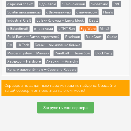
с ареной сплиф
с донатом
с Экономикой
пиратские
PVE
Зомби апокалипсис
с Выживанием
с лаунчером
Flan`s
Industrial Craft
с Лаки блоком — Lucky block
Day Z
с Galacticraft
с прятками
с TNT Run
Egg Wars
MineZ
Build Battle — Битва строителей
Pixelmon
BuildCraft
Quake
Fly
Hi-Tech
Бомж — выживание бомжа
Murder mystery — Маньяк
Paintball — Пейнтбол
BlockParty
Хардкор — Hardcore
Анархия — Anarchy
Копы и заключённые — Cops and Robbers
Серверов по заданным параметрам не найдено. Создайте
такой сервер и он появится на этом месте!
Загрузить еще сервера