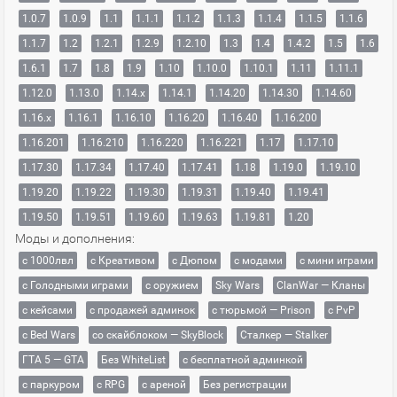
1.0.7
1.0.9
1.1
1.1.1
1.1.2
1.1.3
1.1.4
1.1.5
1.1.6
1.1.7
1.2
1.2.1
1.2.9
1.2.10
1.3
1.4
1.4.2
1.5
1.6
1.6.1
1.7
1.8
1.9
1.10
1.10.0
1.10.1
1.11
1.11.1
1.12.0
1.13.0
1.14.x
1.14.1
1.14.20
1.14.30
1.14.60
1.16.x
1.16.1
1.16.10
1.16.20
1.16.40
1.16.200
1.16.201
1.16.210
1.16.220
1.16.221
1.17
1.17.10
1.17.30
1.17.34
1.17.40
1.17.41
1.18
1.19.0
1.19.10
1.19.20
1.19.22
1.19.30
1.19.31
1.19.40
1.19.41
1.19.50
1.19.51
1.19.60
1.19.63
1.19.81
1.20
Моды и дополнения:
с 1000лвл
c Креативом
с Дюпом
с модами
с мини играми
с Голодными играми
с оружием
Sky Wars
ClanWar — Кланы
с кейсами
с продажей админок
с тюрьмой — Prison
с PvP
с Bed Wars
со скайблоком — SkyBlock
Сталкер — Stalker
ГТА 5 — GTA
Без WhiteList
с бесплатной админкой
с паркуром
с RPG
с ареной
Без регистрации