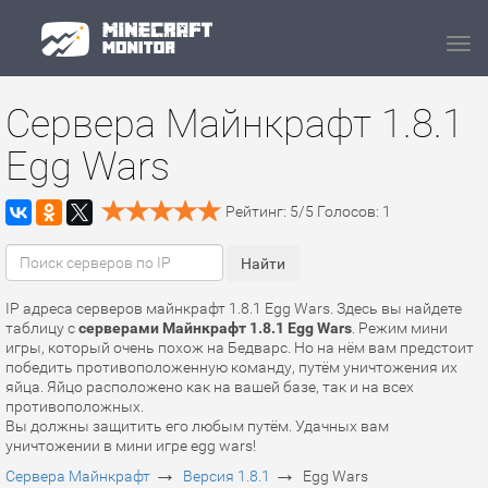
Navi
Сервера Майнкрафт 1.8.1
Egg Wars
Рейтинг:
5
/
5
Голосов:
1
IP адреса серверов майнкрафт 1.8.1 Egg Wars. Здесь вы найдете
таблицу с
серверами Майнкрафт 1.8.1 Egg Wars
. Режим мини
игры, который очень похож на Бедварс. Но на нём вам предстоит
победить противоположенную команду, путём уничтожения их
яйца. Яйцо расположено как на вашей базе, так и на всех
противоположных.
Вы должны защитить его любым путём. Удачных вам
уничтожении в мини игре egg wars!
→
→
Сервера Майнкрафт
Версия 1.8.1
Egg Wars