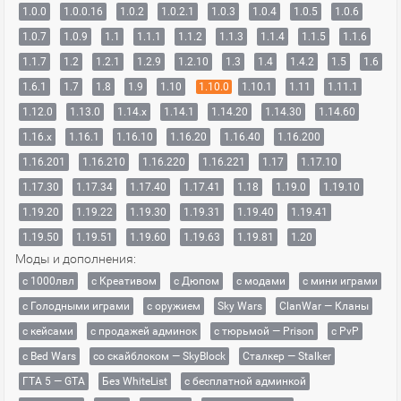
1.0.0
1.0.0.16
1.0.2
1.0.2.1
1.0.3
1.0.4
1.0.5
1.0.6
1.0.7
1.0.9
1.1
1.1.1
1.1.2
1.1.3
1.1.4
1.1.5
1.1.6
1.1.7
1.2
1.2.1
1.2.9
1.2.10
1.3
1.4
1.4.2
1.5
1.6
1.6.1
1.7
1.8
1.9
1.10
1.10.0
1.10.1
1.11
1.11.1
1.12.0
1.13.0
1.14.x
1.14.1
1.14.20
1.14.30
1.14.60
1.16.x
1.16.1
1.16.10
1.16.20
1.16.40
1.16.200
1.16.201
1.16.210
1.16.220
1.16.221
1.17
1.17.10
1.17.30
1.17.34
1.17.40
1.17.41
1.18
1.19.0
1.19.10
1.19.20
1.19.22
1.19.30
1.19.31
1.19.40
1.19.41
1.19.50
1.19.51
1.19.60
1.19.63
1.19.81
1.20
Моды и дополнения:
с 1000лвл
c Креативом
с Дюпом
с модами
с мини играми
с Голодными играми
с оружием
Sky Wars
ClanWar — Кланы
с кейсами
с продажей админок
с тюрьмой — Prison
с PvP
с Bed Wars
со скайблоком — SkyBlock
Сталкер — Stalker
ГТА 5 — GTA
Без WhiteList
с бесплатной админкой