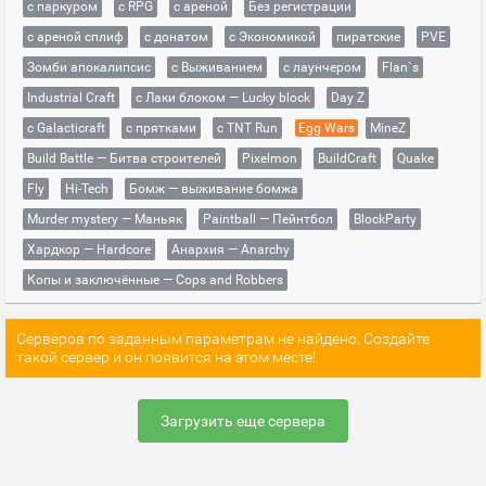
с паркуром
с RPG
с ареной
Без регистрации
с ареной сплиф
с донатом
с Экономикой
пиратские
PVE
Зомби апокалипсис
с Выживанием
с лаунчером
Flan`s
Industrial Craft
с Лаки блоком — Lucky block
Day Z
с Galacticraft
с прятками
с TNT Run
Egg Wars
MineZ
Build Battle — Битва строителей
Pixelmon
BuildCraft
Quake
Fly
Hi-Tech
Бомж — выживание бомжа
Murder mystery — Маньяк
Paintball — Пейнтбол
BlockParty
Хардкор — Hardcore
Анархия — Anarchy
Копы и заключённые — Cops and Robbers
Серверов по заданным параметрам не найдено. Создайте
такой сервер и он появится на этом месте!
Загрузить еще сервера