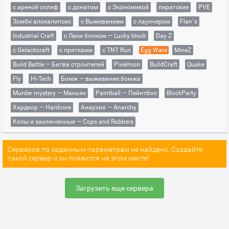
с ареной сплиф
с донатом
с Экономикой
пиратские
PVE
Зомби апокалипсис
с Выживанием
с лаунчером
Flan`s
Industrial Craft
с Лаки блоком — Lucky block
Day Z
с Galacticraft
с прятками
с TNT Run
Egg Wars
MineZ
Build Battle — Битва строителей
Pixelmon
BuildCraft
Quake
Fly
Hi-Tech
Бомж — выживание бомжа
Murder mystery — Маньяк
Paintball — Пейнтбол
BlockParty
Хардкор — Hardcore
Анархия — Anarchy
Копы и заключённые — Cops and Robbers
Серверов по заданным параметрам не найдено. Создайте
такой сервер и он появится на этом месте!
Загрузить еще сервера