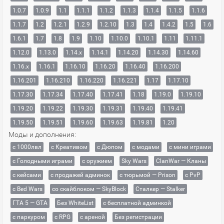
1.0.7
1.0.9
1.1
1.1.1
1.1.2
1.1.3
1.1.4
1.1.5
1.1.6
1.1.7
1.2
1.2.1
1.2.9
1.2.10
1.3
1.4
1.4.2
1.5
1.6
1.6.1
1.7
1.8
1.9
1.10
1.10.0
1.10.1
1.11
1.11.1
1.12.0
1.13.0
1.14.x
1.14.1
1.14.20
1.14.30
1.14.60
1.16.x
1.16.1
1.16.10
1.16.20
1.16.40
1.16.200
1.16.201
1.16.210
1.16.220
1.16.221
1.17
1.17.10
1.17.30
1.17.34
1.17.40
1.17.41
1.18
1.19.0
1.19.10
1.19.20
1.19.22
1.19.30
1.19.31
1.19.40
1.19.41
1.19.50
1.19.51
1.19.60
1.19.63
1.19.81
1.20
Моды и дополнения:
с 1000лвл
c Креативом
с Дюпом
с модами
с мини играми
с Голодными играми
с оружием
Sky Wars
ClanWar — Кланы
с кейсами
с продажей админок
с тюрьмой — Prison
с PvP
с Bed Wars
со скайблоком — SkyBlock
Сталкер — Stalker
ГТА 5 — GTA
Без WhiteList
с бесплатной админкой
с паркуром
с RPG
с ареной
Без регистрации