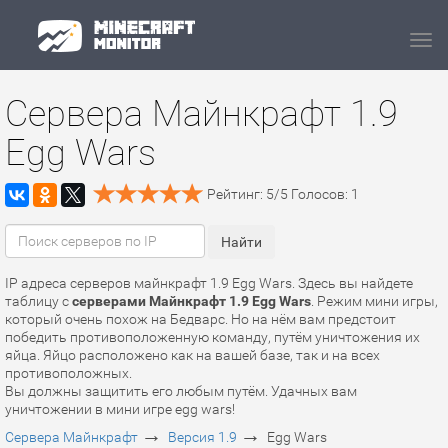
Navi
Сервера Майнкрафт 1.9
Egg Wars
Рейтинг:
5
/
5
Голосов:
1
IP адреса серверов майнкрафт 1.9 Egg Wars. Здесь вы найдете
таблицу с
серверами Майнкрафт 1.9 Egg Wars
. Режим мини игры,
который очень похож на Бедварс. Но на нём вам предстоит
победить противоположенную команду, путём уничтожения их
яйца. Яйцо расположено как на вашей базе, так и на всех
противоположных.
Вы должны защитить его любым путём. Удачных вам
уничтожении в мини игре egg wars!
→
→
Сервера Майнкрафт
Версия 1.9
Egg Wars