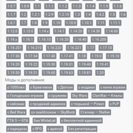
1.0.7
1.0.9
1.1
1.1.1
1.1.2
1.1.3
1.1.4
1.1.5
1.1.6
1.1.7
1.2
1.2.1
1.2.9
1.2.10
1.3
1.4
1.4.2
1.5
1.6
1.6.1
1.7
1.8
1.9
1.10
1.10.0
1.10.1
1.11
1.11.1
1.12.0
1.13.0
1.14.x
1.14.1
1.14.20
1.14.30
1.14.60
1.16.x
1.16.1
1.16.10
1.16.20
1.16.40
1.16.200
1.16.201
1.16.210
1.16.220
1.16.221
1.17
1.17.10
1.17.30
1.17.34
1.17.40
1.17.41
1.18
1.19.0
1.19.10
1.19.20
1.19.22
1.19.30
1.19.31
1.19.40
1.19.41
1.19.50
1.19.51
1.19.60
1.19.63
1.19.81
1.20
Моды и дополнения:
с 1000лвл
c Креативом
с Дюпом
с модами
с мини играми
с Голодными играми
с оружием
Sky Wars
ClanWar — Кланы
с кейсами
с продажей админок
с тюрьмой — Prison
с PvP
с Bed Wars
со скайблоком — SkyBlock
Сталкер — Stalker
ГТА 5 — GTA
Без WhiteList
с бесплатной админкой
с паркуром
с RPG
с ареной
Без регистрации