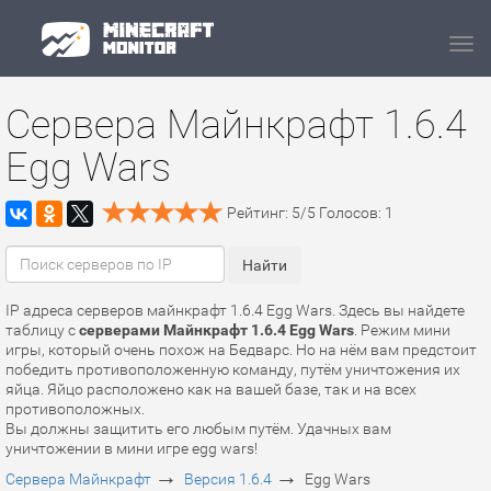
Navi
Сервера Майнкрафт 1.6.4
Egg Wars
Рейтинг:
5
/
5
Голосов:
1
IP адреса серверов майнкрафт 1.6.4 Egg Wars. Здесь вы найдете
таблицу с
серверами Майнкрафт 1.6.4 Egg Wars
. Режим мини
игры, который очень похож на Бедварс. Но на нём вам предстоит
победить противоположенную команду, путём уничтожения их
яйца. Яйцо расположено как на вашей базе, так и на всех
противоположных.
Вы должны защитить его любым путём. Удачных вам
уничтожении в мини игре egg wars!
→
→
Сервера Майнкрафт
Версия 1.6.4
Egg Wars