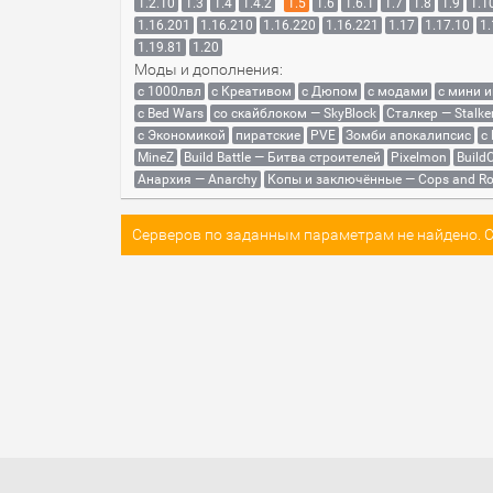
1.2.10
1.3
1.4
1.4.2
1.5
1.6
1.6.1
1.7
1.8
1.9
1.1
1.16.201
1.16.210
1.16.220
1.16.221
1.17
1.17.10
1.
1.19.81
1.20
Моды и дополнения:
с 1000лвл
c Креативом
с Дюпом
с модами
с мини 
с Bed Wars
со скайблоком — SkyBlock
Сталкер — Stalke
с Экономикой
пиратские
PVE
Зомби апокалипсис
с
MineZ
Build Battle — Битва строителей
Pixelmon
BuildC
Анархия — Anarchy
Копы и заключённые — Cops and Ro
Серверов по заданным параметрам не найдено. Со