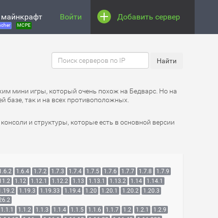
 майнкрафт
Войти
Добавить сервер
cher
MCPE
жим мини игры, который очень похож на Бедварс. Но на
й базе, так и на всех противоположных.
 консоли и структуры, которые есть в основной версии
1.6.2
1.6.4
1.7.2
1.7.3
1.7.4
1.7.5
1.7.6
1.7.7
1.7.8
1.7.9
11.2
1.12
1.12.1
1.12.2
1.13
1.13.1
1.13.2
1.14
1.14.1
1.19.2
1.19.3
1.19.33
1.19.4
1.20
1.20.1
1.20.2
1.20.3
26.2
1.1.1
1.1.2
1.1.3
1.1.4
1.1.5
1.1.6
1.1.7
1.2
1.2.1
1.2.9