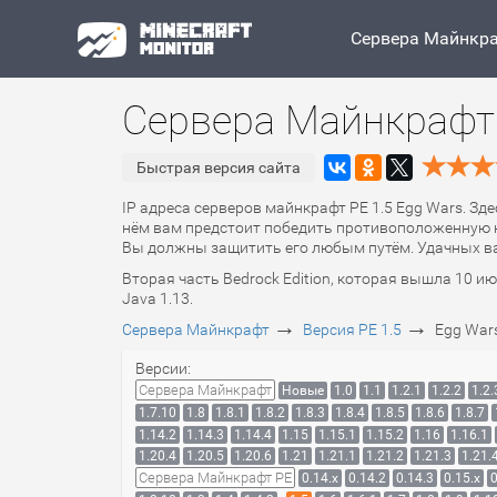
Сервера Майнкр
Сервера Майнкрафт 
Быстрая версия сайта
IP адреса серверов майнкрафт PE 1.5 Egg Wars. Зд
нём вам предстоит победить противоположенную ко
Вы должны защитить его любым путём. Удачных ва
Вторая часть Bedrock Edition, которая вышла 10 и
Java 1.13.
→
→
Сервера Майнкрафт
Версия PE 1.5
Egg War
Версии:
Сервера Майнкрафт
Новые
1.0
1.1
1.2.1
1.2.2
1.2.
1.7.10
1.8
1.8.1
1.8.2
1.8.3
1.8.4
1.8.5
1.8.6
1.8.7
1.14.2
1.14.3
1.14.4
1.15
1.15.1
1.15.2
1.16
1.16.1
1.20.4
1.20.5
1.20.6
1.21
1.21.1
1.21.2
1.21.3
1.21.
Сервера Майнкрафт PE
0.14.x
0.14.2
0.14.3
0.15.x
0