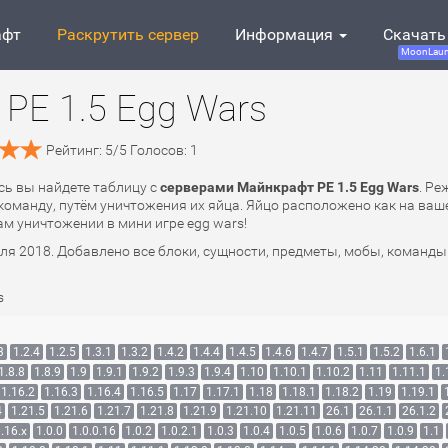
афт
Раскрутить сервер
Информация
Скачать
MoonLaun
PE 1.5 Egg Wars
Рейтинг:
5
/
5
Голосов:
1
есь вы найдете таблицу с
серверами Майнкрафт PE 1.5 Egg Wars
. Ре
манду, путём уничтожения их яйца. Яйцо расположено как на ваше
м уничтожении в мини игре egg wars!
юля 2018. Добавлено все блоки, сущности, предметы, мобы, команды
s
3
1.2.4
1.2.5
1.3.1
1.3.2
1.4.2
1.4.4
1.4.5
1.4.6
1.4.7
1.5.1
1.5.2
1.6.1
1.8.8
1.8.9
1.9
1.9.1
1.9.2
1.9.3
1.9.4
1.10
1.10.1
1.10.2
1.11
1.11.1
1.
1.16.2
1.16.3
1.16.4
1.16.5
1.17
1.17.1
1.18
1.18.1
1.18.2
1.19
1.19.1
4
1.21.5
1.21.6
1.21.7
1.21.8
1.21.9
1.21.10
1.21.11
26.1
26.1.1
26.1.2
.16.x
1.0.0
1.0.0.16
1.0.2
1.0.2.1
1.0.3
1.0.4
1.0.5
1.0.6
1.0.7
1.0.9
1.1