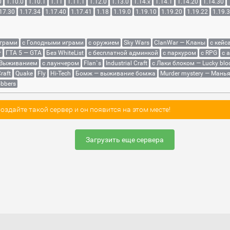
0
1.10.0
1.10.1
1.11
1.11.1
1.12.0
1.13.0
1.14.x
1.14.1
1.14.20
1.14.30
17.30
1.17.34
1.17.40
1.17.41
1.18
1.19.0
1.19.10
1.19.20
1.19.22
1.19.
играми
с Голодными играми
с оружием
Sky Wars
ClanWar — Кланы
с кейс
r
ГТА 5 — GTA
Без WhiteList
с бесплатной админкой
с паркуром
с RPG
с 
 Выживанием
с лаунчером
Flan`s
Industrial Craft
с Лаки блоком — Lucky blo
raft
Quake
Fly
Hi-Tech
Бомж — выживание бомжа
Murder mystery — Мань
bbers
здайте такой сервер и он появится на этом месте!
Загрузить еще сервера