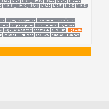
1.14.60
1.16.x
1.16.1
1.16.10
1.16.20
1.16.40
1.16.200
30
1.19.31
1.19.40
1.19.41
1.19.50
1.19.51
1.19.60
1.19.63
ами
с продажей админок
с тюрьмой — Prison
с PvP
ареной
Без регистрации
с ареной сплиф
с донатом
ck
Day Z
с Galacticraft
с прятками
с TNT Run
Egg Wars
як
Paintball — Пейнтбол
BlockParty
Хардкор — Hardcore