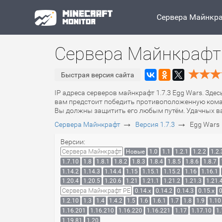
Сервера Майнкр
Сервера Майнкрафт 
Быстрая версия сайта
IP адреса серверов майнкрафт 1.7.3 Egg Wars. Здес
вам предстоит победить противоположенную команд
Вы должны защитить его любым путём. Удачных ва
→
→
Сервера Майнкрафт
Версия 1.7.3
Egg Wars
Версии:
Сервера Майнкрафт
Новые
1.0
1.1
1.2.1
1.2.2
1.2.
1.7.10
1.8
1.8.1
1.8.2
1.8.3
1.8.4
1.8.5
1.8.6
1.8.7
1.14.2
1.14.3
1.14.4
1.15
1.15.1
1.15.2
1.16
1.16.1
1.20.4
1.20.5
1.20.6
1.21
1.21.1
1.21.2
1.21.3
1.21.
Сервера Майнкрафт PE
0.14.x
0.14.2
0.14.3
0.15.x
0
1.2.10
1.3
1.4
1.4.2
1.5
1.6
1.6.1
1.7
1.8
1.9
1.10
1.16.201
1.16.210
1.16.220
1.16.221
1.17
1.17.10
1.
1.19.81
1.20