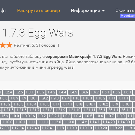
афт
Раскрутить сервер
Информация
Скачать
MoonLaun
1.7.3 Egg Wars
Рейтинг:
5
/
5
Голосов:
1
ь вы найдете таблицу с
серверами Майнкрафт 1.7.3 Egg Wars
. Режи
у, путём уничтожения их яйца. Яйцо расположено как на вашей ба
м уничтожении в мини игре egg wars!
3
1.2.4
1.2.5
1.3.1
1.3.2
1.4.2
1.4.4
1.4.5
1.4.6
1.4.7
1.5.1
1.5.2
1.6.1
1.8.8
1.8.9
1.9
1.9.1
1.9.2
1.9.3
1.9.4
1.10
1.10.1
1.10.2
1.11
1.11.1
1.
1.16.2
1.16.3
1.16.4
1.16.5
1.17
1.17.1
1.18
1.18.1
1.18.2
1.19
1.19.1
4
1.21.5
1.21.6
1.21.7
1.21.8
1.21.9
1.21.10
1.21.11
26.1
26.1.1
26.1.2
.16.x
1.0.0
1.0.0.16
1.0.2
1.0.2.1
1.0.3
1.0.4
1.0.5
1.0.6
1.0.7
1.0.9
1.1
1.10.0
1.10.1
1.11
1.11.1
1.12.0
1.13.0
1.14.x
1.14.1
1.14.20
1.14.30
1
17.30
1.17.34
1.17.40
1.17.41
1.18
1.19.0
1.19.10
1.19.20
1.19.22
1.19.