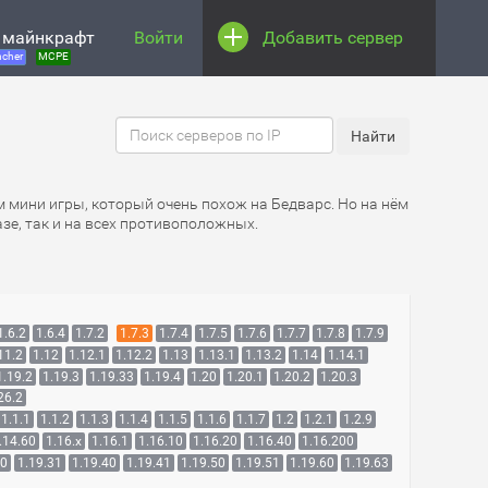
 майнкрафт
Войти
Добавить сервер
cher
MCPE
м мини игры, который очень похож на Бедварс. Но на нём
зе, так и на всех противоположных.
1.6.2
1.6.4
1.7.2
1.7.3
1.7.4
1.7.5
1.7.6
1.7.7
1.7.8
1.7.9
11.2
1.12
1.12.1
1.12.2
1.13
1.13.1
1.13.2
1.14
1.14.1
1.19.2
1.19.3
1.19.33
1.19.4
1.20
1.20.1
1.20.2
1.20.3
26.2
1.1.1
1.1.2
1.1.3
1.1.4
1.1.5
1.1.6
1.1.7
1.2
1.2.1
1.2.9
.14.60
1.16.x
1.16.1
1.16.10
1.16.20
1.16.40
1.16.200
30
1.19.31
1.19.40
1.19.41
1.19.50
1.19.51
1.19.60
1.19.63