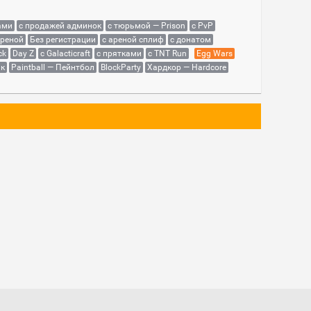
ами
с продажей админок
с тюрьмой — Prison
с PvP
ареной
Без регистрации
с ареной сплиф
с донатом
ck
Day Z
с Galacticraft
с прятками
с TNT Run
Egg Wars
як
Paintball — Пейнтбол
BlockParty
Хардкор — Hardcore