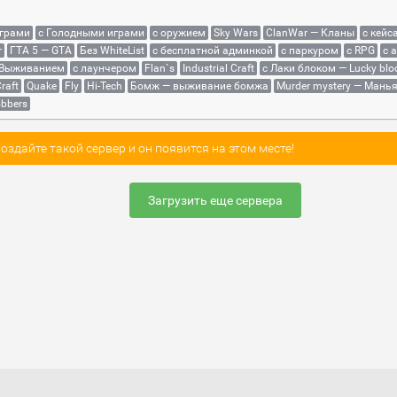
играми
с Голодными играми
с оружием
Sky Wars
ClanWar — Кланы
с кейс
r
ГТА 5 — GTA
Без WhiteList
с бесплатной админкой
с паркуром
с RPG
с 
 Выживанием
с лаунчером
Flan`s
Industrial Craft
с Лаки блоком — Lucky blo
raft
Quake
Fly
Hi-Tech
Бомж — выживание бомжа
Murder mystery — Мань
bbers
здайте такой сервер и он появится на этом месте!
Загрузить еще сервера