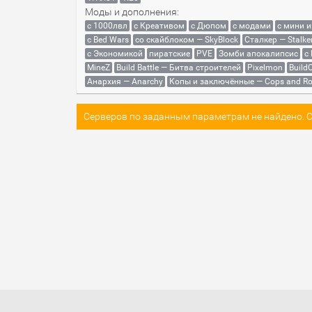
Моды и дополнения:
с 1000лвл
c Креативом
с Дюпом
с модами
с мини 
с Bed Wars
со скайблоком — SkyBlock
Сталкер — Stalke
с Экономикой
пиратские
PVE
Зомби апокалипсис
с
MineZ
Build Battle — Битва строителей
Pixelmon
BuildC
Анархия — Anarchy
Копы и заключённые — Cops and Ro
Серверов по заданным параметрам не найдено. Со