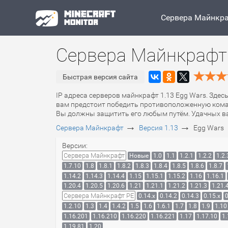
Сервера Майнкр
Сервера Майнкрафт 
Быстрая версия сайта
IP адреса серверов майнкрафт 1.13 Egg Wars. Здес
вам предстоит победить противоположенную команд
Вы должны защитить его любым путём. Удачных ва
→
→
Сервера Майнкрафт
Версия 1.13
Egg Wars
Версии:
Сервера Майнкрафт
Новые
1.0
1.1
1.2.1
1.2.2
1.2.
1.7.10
1.8
1.8.1
1.8.2
1.8.3
1.8.4
1.8.5
1.8.6
1.8.7
1.14.2
1.14.3
1.14.4
1.15
1.15.1
1.15.2
1.16
1.16.1
1.20.4
1.20.5
1.20.6
1.21
1.21.1
1.21.2
1.21.3
1.21.
Сервера Майнкрафт PE
0.14.x
0.14.2
0.14.3
0.15.x
0
1.2.10
1.3
1.4
1.4.2
1.5
1.6
1.6.1
1.7
1.8
1.9
1.10
1.16.201
1.16.210
1.16.220
1.16.221
1.17
1.17.10
1.
1.19.81
1.20