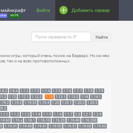
 майнкрафт
Войти
Добавить сервер
cher
MCPE
 мини игры, который очень похож на Бедварс. Но на нём
зе, так и на всех противоположных.
1.6.2
1.6.4
1.7.2
1.7.3
1.7.4
1.7.5
1.7.6
1.7.7
1.7.8
1.7.9
11.2
1.12
1.12.1
1.12.2
1.13
1.13.1
1.13.2
1.14
1.14.1
1.19.2
1.19.3
1.19.33
1.19.4
1.20
1.20.1
1.20.2
1.20.3
26.2
1.1.1
1.1.2
1.1.3
1.1.4
1.1.5
1.1.6
1.1.7
1.2
1.2.1
1.2.9
.14.60
1.16.x
1.16.1
1.16.10
1.16.20
1.16.40
1.16.200
30
1.19.31
1.19.40
1.19.41
1.19.50
1.19.51
1.19.60
1.19.63