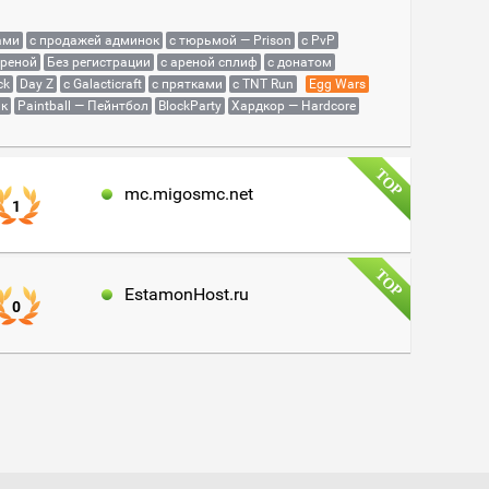
ами
с продажей админок
с тюрьмой — Prison
с PvP
ареной
Без регистрации
с ареной сплиф
с донатом
ck
Day Z
с Galacticraft
с прятками
с TNT Run
Egg Wars
як
Paintball — Пейнтбол
BlockParty
Хардкор — Hardcore
mc.migosmc.net
1
EstamonHost.ru
0