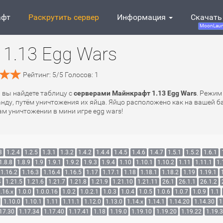
афт
Раскрутить сервер
Информация
Скачать
MoonLaun
1.13 Egg Wars
Рейтинг:
5
/
5
Голосов:
1
ь вы найдете таблицу с
серверами Майнкрафт 1.13 Egg Wars
. Режим
у, путём уничтожения их яйца. Яйцо расположено как на вашей ба
м уничтожении в мини игре egg wars!
3
1.2.4
1.2.5
1.3.1
1.3.2
1.4.2
1.4.4
1.4.5
1.4.6
1.4.7
1.5.1
1.5.2
1.6.1
1.8.8
1.8.9
1.9
1.9.1
1.9.2
1.9.3
1.9.4
1.10
1.10.1
1.10.2
1.11
1.11.1
1.
1.16.2
1.16.3
1.16.4
1.16.5
1.17
1.17.1
1.18
1.18.1
1.18.2
1.19
1.19.1
4
1.21.5
1.21.6
1.21.7
1.21.8
1.21.9
1.21.10
1.21.11
26.1
26.1.1
26.1.2
.16.x
1.0.0
1.0.0.16
1.0.2
1.0.2.1
1.0.3
1.0.4
1.0.5
1.0.6
1.0.7
1.0.9
1.1
1.10.0
1.10.1
1.11
1.11.1
1.12.0
1.13.0
1.14.x
1.14.1
1.14.20
1.14.30
1
17.30
1.17.34
1.17.40
1.17.41
1.18
1.19.0
1.19.10
1.19.20
1.19.22
1.19.