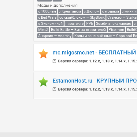
Моды и дополнения:
с 1000лвл
c Креативом
с Дюпом
с модами
с мини 
с Bed Wars
со скайблоком — SkyBlock
Сталкер — Stalke
с Экономикой
пиратские
PVE
Зомби апокалипсис
с
MineZ
Build Battle — Битва строителей
Pixelmon
BuildC
Анархия — Anarchy
Копы и заключённые — Cops and Ro
mc.migosmc.net - БЕСПЛАТНЫ
Версия сервера:
1.12.x, 1.13.x, 1.14.x, 1.15.
EstamonHost.ru - КРУПНЫЙ ПР
Версия сервера:
1.12.x, 1.13.x, 1.14.x, 1.15.