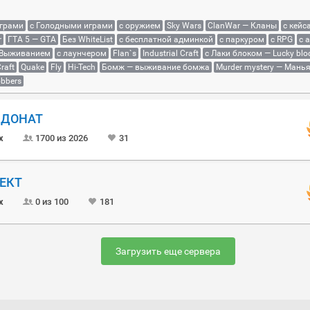
играми
с Голодными играми
с оружием
Sky Wars
ClanWar — Кланы
с кейс
r
ГТА 5 — GTA
Без WhiteList
с бесплатной админкой
с паркуром
с RPG
с 
 Выживанием
с лаунчером
Flan`s
Industrial Craft
с Лаки блоком — Lucky blo
raft
Quake
Fly
Hi-Tech
Бомж — выживание бомжа
Murder mystery — Мань
bbers
Й ДОНАТ
x
1700 из 2026
31
ОЕКТ
x
0 из 100
181
Загрузить еще сервера