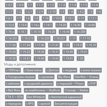
1.0.7
1.0.9
1.1
1.1.1
1.1.2
1.1.3
1.1.4
1.1.5
1.1.6
1.1.7
1.2
1.2.1
1.2.9
1.2.10
1.3
1.4
1.4.2
1.5
1.6
1.6.1
1.7
1.8
1.9
1.10
1.10.0
1.10.1
1.11
1.11.1
1.12.0
1.13.0
1.14.x
1.14.1
1.14.20
1.14.30
1.14.60
1.16.x
1.16.1
1.16.10
1.16.20
1.16.40
1.16.200
1.16.201
1.16.210
1.16.220
1.16.221
1.17
1.17.10
1.17.30
1.17.34
1.17.40
1.17.41
1.18
1.19.0
1.19.10
1.19.20
1.19.22
1.19.30
1.19.31
1.19.40
1.19.41
1.19.50
1.19.51
1.19.60
1.19.63
1.19.81
1.20
Моды и дополнения:
с 1000лвл
c Креативом
с Дюпом
с модами
с мини играми
с Голодными играми
с оружием
Sky Wars
ClanWar — Кланы
с кейсами
с продажей админок
с тюрьмой — Prison
с PvP
с Bed Wars
со скайблоком — SkyBlock
Сталкер — Stalker
ГТА 5 — GTA
Без WhiteList
с бесплатной админкой
с паркуром
с RPG
с ареной
Без регистрации