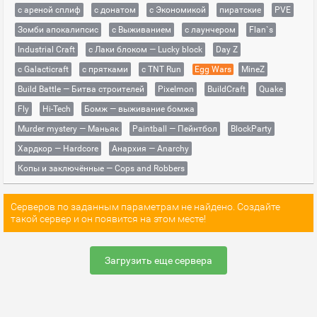
с ареной сплиф
с донатом
с Экономикой
пиратские
PVE
Зомби апокалипсис
с Выживанием
с лаунчером
Flan`s
Industrial Craft
с Лаки блоком — Lucky block
Day Z
с Galacticraft
с прятками
с TNT Run
Egg Wars
MineZ
Build Battle — Битва строителей
Pixelmon
BuildCraft
Quake
Fly
Hi-Tech
Бомж — выживание бомжа
Murder mystery — Маньяк
Paintball — Пейнтбол
BlockParty
Хардкор — Hardcore
Анархия — Anarchy
Копы и заключённые — Cops and Robbers
Серверов по заданным параметрам не найдено. Создайте
такой сервер и он появится на этом месте!
Загрузить еще сервера