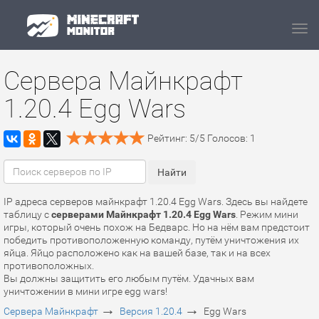
Navi
Сервера Майнкрафт
1.20.4 Egg Wars
Рейтинг:
5
/
5
Голосов:
1
IP адреса серверов майнкрафт 1.20.4 Egg Wars. Здесь вы найдете
таблицу с
серверами Майнкрафт 1.20.4 Egg Wars
. Режим мини
игры, который очень похож на Бедварс. Но на нём вам предстоит
победить противоположенную команду, путём уничтожения их
яйца. Яйцо расположено как на вашей базе, так и на всех
противоположных.
Вы должны защитить его любым путём. Удачных вам
уничтожении в мини игре egg wars!
→
→
Сервера Майнкрафт
Версия 1.20.4
Egg Wars