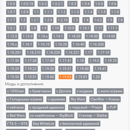
1.0.0
1.0.0.16
1.0.2
1.0.2.1
1.0.3
1.0.4
1.0.5
1.0.6
1.0.7
1.0.9
1.1
1.1.1
1.1.2
1.1.3
1.1.4
1.1.5
1.1.6
1.1.7
1.2
1.2.1
1.2.9
1.2.10
1.3
1.4
1.4.2
1.5
1.6
1.6.1
1.7
1.8
1.9
1.10
1.10.0
1.10.1
1.11
1.11.1
1.12.0
1.13.0
1.14.x
1.14.1
1.14.20
1.14.30
1.14.60
1.16.x
1.16.1
1.16.10
1.16.20
1.16.40
1.16.200
1.16.201
1.16.210
1.16.220
1.16.221
1.17
1.17.10
1.17.30
1.17.34
1.17.40
1.17.41
1.18
1.19.0
1.19.10
1.19.20
1.19.22
1.19.30
1.19.31
1.19.40
1.19.41
1.19.50
1.19.51
1.19.60
1.19.63
1.19.81
1.20
Моды и дополнения:
с 1000лвл
c Креативом
с Дюпом
с модами
с мини играми
с Голодными играми
с оружием
Sky Wars
ClanWar — Кланы
с кейсами
с продажей админок
с тюрьмой — Prison
с PvP
с Bed Wars
со скайблоком — SkyBlock
Сталкер — Stalker
ГТА 5 — GTA
Без WhiteList
с бесплатной админкой