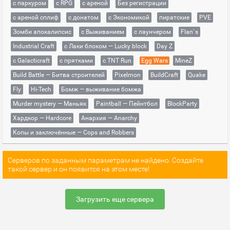
с паркуром
с RPG
с ареной
Без регистрации
с ареной сплиф
с донатом
с Экономикой
пиратские
PVE
Зомби апокалипсис
с Выживанием
с лаунчером
Flan`s
Industrial Craft
с Лаки блоком — Lucky block
Day Z
с Galacticraft
с прятками
с TNT Run
Egg Wars
MineZ
Build Battle — Битва строителей
Pixelmon
BuildCraft
Quake
Fly
Hi-Tech
Бомж — выживание бомжа
Murder mystery — Маньяк
Paintball — Пейнтбол
BlockParty
Хардкор — Hardcore
Анархия — Anarchy
Копы и заключённые — Cops and Robbers
Серверов по заданным параметрам не найдено. Создайте
такой сервер и он появится на этом месте!
Загрузить еще сервера