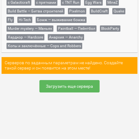
с Galacticraft
с прятками
с TNT Run
Egg Wars
MineZ
Build Battle — Битва строителей
Pixelmon
BuildCraft
Quake
Fly
Hi-Tech
Бомж — выживание бомжа
Murder mystery — Маньяк
Paintball — Пейнтбол
BlockParty
Хардкор — Hardcore
Анархия — Anarchy
Копы и заключённые — Cops and Robbers
Серверов по заданным параметрам не найдено. Создайте
такой сервер и он появится на этом месте!
Загрузить еще сервера