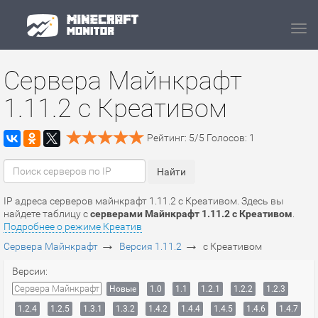
Navi
Сервера Майнкрафт
1.11.2 c Креативом
Рейтинг:
5
/
5
Голосов:
1
IP адреса серверов майнкрафт 1.11.2 c Креативом. Здесь вы
найдете таблицу с
серверами Майнкрафт 1.11.2 c Креативом
.
Подробнее о режиме Креатив
→
→
Сервера Майнкрафт
Версия 1.11.2
c Креативом
Версии:
Сервера Майнкрафт
Новые
1.0
1.1
1.2.1
1.2.2
1.2.3
1.2.4
1.2.5
1.3.1
1.3.2
1.4.2
1.4.4
1.4.5
1.4.6
1.4.7