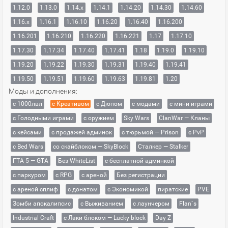
1.12.0
1.13.0
1.14.x
1.14.1
1.14.20
1.14.30
1.14.60
1.16.x
1.16.1
1.16.10
1.16.20
1.16.40
1.16.200
1.16.201
1.16.210
1.16.220
1.16.221
1.17
1.17.10
1.17.30
1.17.34
1.17.40
1.17.41
1.18
1.19.0
1.19.10
1.19.20
1.19.22
1.19.30
1.19.31
1.19.40
1.19.41
1.19.50
1.19.51
1.19.60
1.19.63
1.19.81
1.20
Моды и дополнения:
с 1000лвл
c Креативом
с Дюпом
с модами
с мини играми
с Голодными играми
с оружием
Sky Wars
ClanWar — Кланы
с кейсами
с продажей админок
с тюрьмой — Prison
с PvP
с Bed Wars
со скайблоком — SkyBlock
Сталкер — Stalker
ГТА 5 — GTA
Без WhiteList
с бесплатной админкой
с паркуром
с RPG
с ареной
Без регистрации
с ареной сплиф
с донатом
с Экономикой
пиратские
PVE
Зомби апокалипсис
с Выживанием
с лаунчером
Flan`s
Industrial Craft
с Лаки блоком — Lucky block
Day Z