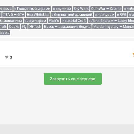
 играми
с Голодными играми
с оружием
Sky Wars
ClanWar — Кланы
с кей
r
ГТА 5 — GTA
Без WhiteList
с бесплатной админкой
с паркуром
с RPG
с 
 Выживанием
с лаунчером
Flan`s
Industrial Craft
с Лаки блоком — Lucky blo
raft
Quake
Fly
Hi-Tech
Бомж — выживание бомжа
Murder mystery — Мань
bbers
3
Загрузить еще сервера