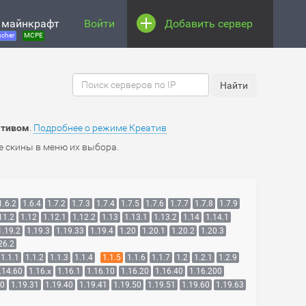
 майнкрафт
Войти
Добавить сервер
cher
MCPE
ативом
.
Подробнее о режиме Креатив
е скины в меню их выбора.
1.6.2
1.6.4
1.7.2
1.7.3
1.7.4
1.7.5
1.7.6
1.7.7
1.7.8
1.7.9
11.2
1.12
1.12.1
1.12.2
1.13
1.13.1
1.13.2
1.14
1.14.1
1.19.2
1.19.3
1.19.33
1.19.4
1.20
1.20.1
1.20.2
1.20.3
26.2
1.1.1
1.1.2
1.1.3
1.1.4
1.1.5
1.1.6
1.1.7
1.2
1.2.1
1.2.9
.14.60
1.16.x
1.16.1
1.16.10
1.16.20
1.16.40
1.16.200
30
1.19.31
1.19.40
1.19.41
1.19.50
1.19.51
1.19.60
1.19.63