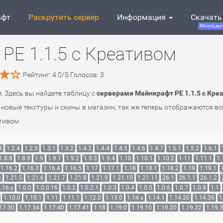
афт
Раскрутить сервер
Информация
Скачать
MoonLaun
PE 1.1.5 c Креативом
Рейтинг:
4.0
/
5
Голосов:
3
м. Здесь вы найдете таблицу с
серверами Майнкрафт PE 1.1.5 c Кре
новые текстуры и скины в магазин, так же теперь отображаются вс
ативом
3
1.2.4
1.2.5
1.3.1
1.3.2
1.4.2
1.4.4
1.4.5
1.4.6
1.4.7
1.5.1
1.5.2
1.6.1
1.8.8
1.8.9
1.9
1.9.1
1.9.2
1.9.3
1.9.4
1.10
1.10.1
1.10.2
1.11
1.11.1
1.
1.16.2
1.16.3
1.16.4
1.16.5
1.17
1.17.1
1.18
1.18.1
1.18.2
1.19
1.19.1
4
1.21.5
1.21.6
1.21.7
1.21.8
1.21.9
1.21.10
1.21.11
26.1
26.1.1
26.1.2
.16.x
1.0.0
1.0.0.16
1.0.2
1.0.2.1
1.0.3
1.0.4
1.0.5
1.0.6
1.0.7
1.0.9
1.1
1.10.0
1.10.1
1.11
1.11.1
1.12.0
1.13.0
1.14.x
1.14.1
1.14.20
1.14.30
1
17.30
1.17.34
1.17.40
1.17.41
1.18
1.19.0
1.19.10
1.19.20
1.19.22
1.19.