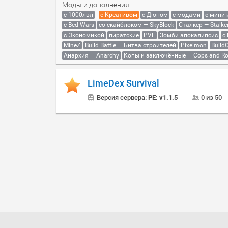
Моды и дополнения:
с 1000лвл
c Креативом
с Дюпом
с модами
с мини
с Bed Wars
со скайблоком — SkyBlock
Сталкер — Stalke
с Экономикой
пиратские
PVE
Зомби апокалипсис
с
MineZ
Build Battle — Битва строителей
Pixelmon
BuildC
Анархия — Anarchy
Копы и заключённые — Cops and Ro
LimeDex Survival
Версия сервера:
PE: v1.1.5
0 из 50