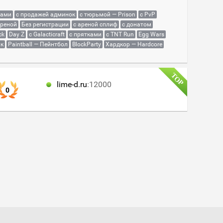
сами
с продажей админок
с тюрьмой — Prison
с PvP
ареной
Без регистрации
с ареной сплиф
с донатом
ck
Day Z
с Galacticraft
с прятками
с TNT Run
Egg Wars
як
Paintball — Пейнтбол
BlockParty
Хардкор — Hardcore
lime-d.ru
:12000
0