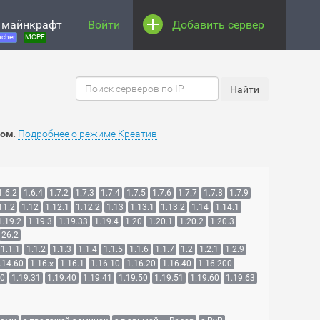
 майнкрафт
Войти
Добавить сервер
cher
MCPE
вом
.
Подробнее о режиме Креатив
1.6.2
1.6.4
1.7.2
1.7.3
1.7.4
1.7.5
1.7.6
1.7.7
1.7.8
1.7.9
11.2
1.12
1.12.1
1.12.2
1.13
1.13.1
1.13.2
1.14
1.14.1
1.19.2
1.19.3
1.19.33
1.19.4
1.20
1.20.1
1.20.2
1.20.3
26.2
1.1.1
1.1.2
1.1.3
1.1.4
1.1.5
1.1.6
1.1.7
1.2
1.2.1
1.2.9
.14.60
1.16.x
1.16.1
1.16.10
1.16.20
1.16.40
1.16.200
30
1.19.31
1.19.40
1.19.41
1.19.50
1.19.51
1.19.60
1.19.63