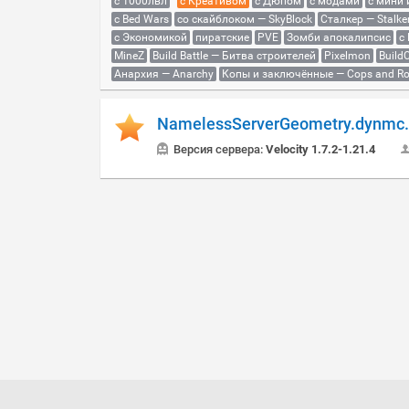
с 1000лвл
c Креативом
с Дюпом
с модами
с мини
с Bed Wars
со скайблоком — SkyBlock
Сталкер — Stalke
с Экономикой
пиратские
PVE
Зомби апокалипсис
с
MineZ
Build Battle — Битва строителей
Pixelmon
BuildC
Анархия — Anarchy
Копы и заключённые — Cops and Ro
NamelessServerGeometry.dynmc.
Версия сервера:
Velocity 1.7.2-1.21.4