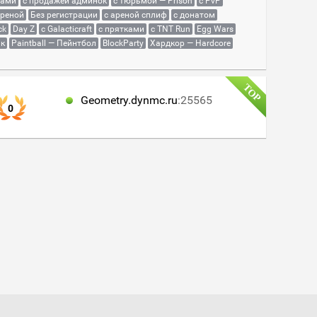
сами
с продажей админок
с тюрьмой — Prison
с PvP
ареной
Без регистрации
с ареной сплиф
с донатом
ck
Day Z
с Galacticraft
с прятками
с TNT Run
Egg Wars
як
Paintball — Пейнтбол
BlockParty
Хардкор — Hardcore
Geometry.dynmc.ru
:25565
0