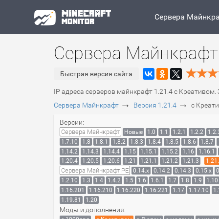
Сервера Майнкр
Сервера Майнкрафт 
Быстрая версия сайта
IP адреса серверов майнкрафт 1.21.4 c Креативом.
→
→
Сервера Майнкрафт
Версия 1.21.4
c Креат
Версии:
Сервера Майнкрафт
Новые
1.0
1.1
1.2.1
1.2.2
1.2.
1.7.10
1.8
1.8.1
1.8.2
1.8.3
1.8.4
1.8.5
1.8.6
1.8.7
1.14.2
1.14.3
1.14.4
1.15
1.15.1
1.15.2
1.16
1.16.1
1.20.4
1.20.5
1.20.6
1.21
1.21.1
1.21.2
1.21.3
1.21
Сервера Майнкрафт PE
0.14.x
0.14.2
0.14.3
0.15.x
0
1.2.10
1.3
1.4
1.4.2
1.5
1.6
1.6.1
1.7
1.8
1.9
1.10
1.16.201
1.16.210
1.16.220
1.16.221
1.17
1.17.10
1.
1.19.81
1.20
Моды и дополнения: