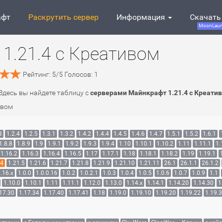
афт
Раскрутить сервер
Информация
Скачать
MoonLaun
1.21.4 c Креативом
Рейтинг:
5
/
5
Голосов:
1
 Здесь вы найдете таблицу с
серверами Майнкрафт 1.21.4 c Креати
ивом
3
1.2.4
1.2.5
1.3.1
1.3.2
1.4.2
1.4.4
1.4.5
1.4.6
1.4.7
1.5.1
1.5.2
1.6.1
1.8.8
1.8.9
1.9
1.9.1
1.9.2
1.9.3
1.9.4
1.10
1.10.1
1.10.2
1.11
1.11.1
1.
1.16.2
1.16.3
1.16.4
1.16.5
1.17
1.17.1
1.18
1.18.1
1.18.2
1.19
1.19.1
.4
1.21.5
1.21.6
1.21.7
1.21.8
1.21.9
1.21.10
1.21.11
26.1
26.1.1
26.1.2
.16.x
1.0.0
1.0.0.16
1.0.2
1.0.2.1
1.0.3
1.0.4
1.0.5
1.0.6
1.0.7
1.0.9
1.1
1.10.0
1.10.1
1.11
1.11.1
1.12.0
1.13.0
1.14.x
1.14.1
1.14.20
1.14.30
1
17.30
1.17.34
1.17.40
1.17.41
1.18
1.19.0
1.19.10
1.19.20
1.19.22
1.19.