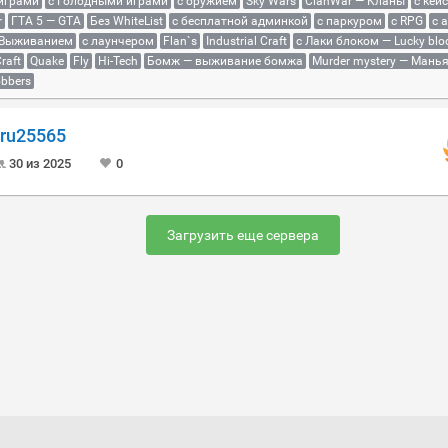
 играми
с Голодными играми
с оружием
Sky Wars
ClanWar — Кланы
с кей
r
ГТА 5 — GTA
Без WhiteList
с бесплатной админкой
с паркуром
с RPG
с 
 Выживанием
с лаунчером
Flan`s
Industrial Craft
с Лаки блоком — Lucky blo
raft
Quake
Fly
Hi-Tech
Бомж — выживание бомжа
Murder mystery — Мань
bbers
ru25565
30 из 2025
0
Загрузить еще сервера