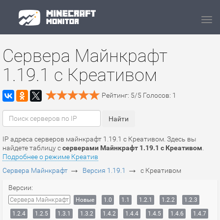
Navi
Сервера Майнкрафт
1.19.1 c Креативом
Рейтинг:
5
/
5
Голосов:
1
IP адреса серверов майнкрафт 1.19.1 c Креативом. Здесь вы
найдете таблицу с
серверами Майнкрафт 1.19.1 c Креативом
.
Подробнее о режиме Креатив
→
→
Сервера Майнкрафт
Версия 1.19.1
c Креативом
Версии:
Сервера Майнкрафт
Новые
1.0
1.1
1.2.1
1.2.2
1.2.3
1.2.4
1.2.5
1.3.1
1.3.2
1.4.2
1.4.4
1.4.5
1.4.6
1.4.7