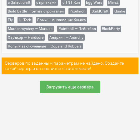
с Galacticraft
с прятками
с TNT Run
Egg Wars
MineZ
Build Battle — Битва строителей
Pixelmon
BuildCraft
Quake
Fly
Hi-Tech
Бомж — выживание бомжа
Murder mystery — Маньяк
Paintball — Пейнтбол
BlockParty
Хардкор — Hardcore
Анархия — Anarchy
Копы и заключённые — Cops and Robbers
Серверов по заданным параметрам не найдено. Создайте
такой сервер и он появится на этом месте!
Загрузить еще сервера