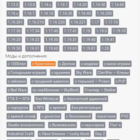
1.12.0
1.13.0
1.14.x
1.14.1
1.14.20
1.14.30
1.14.60
1.16.x
1.16.1
1.16.10
1.16.20
1.16.40
1.16.200
1.16.201
1.16.210
1.16.220
1.16.221
1.17
1.17.10
1.17.30
1.17.34
1.17.40
1.17.41
1.18
1.19.0
1.19.10
1.19.20
1.19.22
1.19.30
1.19.31
1.19.40
1.19.41
1.19.50
1.19.51
1.19.60
1.19.63
1.19.81
1.20
Моды и дополнения:
с 1000лвл
c Креативом
с Дюпом
с модами
с мини играми
с Голодными играми
с оружием
Sky Wars
ClanWar — Кланы
с кейсами
с продажей админок
с тюрьмой — Prison
с PvP
с Bed Wars
со скайблоком — SkyBlock
Сталкер — Stalker
ГТА 5 — GTA
Без WhiteList
с бесплатной админкой
с паркуром
с RPG
с ареной
Без регистрации
с ареной сплиф
с донатом
с Экономикой
пиратские
PVE
Зомби апокалипсис
с Выживанием
с лаунчером
Flan`s
Industrial Craft
с Лаки блоком — Lucky block
Day Z