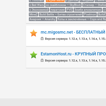
с 1000лвл
c Креативом
с Дюпом
с модами
с мини
с Bed Wars
со скайблоком — SkyBlock
Сталкер — Stalke
с Экономикой
пиратские
PVE
Зомби апокалипсис
с
MineZ
Build Battle — Битва строителей
Pixelmon
BuildC
Анархия — Anarchy
Копы и заключённые — Cops and Ro
mc.migosmc.net - БЕСПЛАТНЫ
Версия сервера:
1.12.x, 1.13.x, 1.14.x, 1.15.
EstamonHost.ru - КРУПНЫЙ ПР
Версия сервера:
1.12.x, 1.13.x, 1.14.x, 1.15.