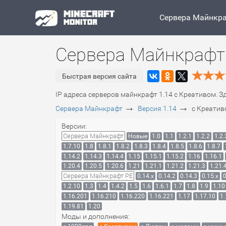
Сервера Майнкр
Сервера Майнкрафт 
Быстрая версия сайта
IP адреса серверов майнкрафт 1.14 c Креативом. З
→
→
Сервера Майнкрафт
Версия 1.14
c Креатив
Версии:
Сервера Майнкрафт
Новые
1.0
1.1
1.2.1
1.2.2
1.2.
1.7.10
1.8
1.8.1
1.8.2
1.8.3
1.8.4
1.8.5
1.8.6
1.8.7
1.14.2
1.14.3
1.14.4
1.15
1.15.1
1.15.2
1.16
1.16.1
1.20.4
1.20.5
1.20.6
1.21
1.21.1
1.21.2
1.21.3
1.21.
Сервера Майнкрафт PE
0.14.x
0.14.2
0.14.3
0.15.x
0
1.2.10
1.3
1.4
1.4.2
1.5
1.6
1.6.1
1.7
1.8
1.9
1.10
1.16.201
1.16.210
1.16.220
1.16.221
1.17
1.17.10
1.
1.19.81
1.20
Моды и дополнения: