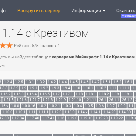
афт
Раскрутить сервер
Информация
Скачать
MoonLaun
1.14 c Креативом
Рейтинг:
5
/
5
Голосов:
1
десь вы найдете таблицу с
серверами Майнкрафт 1.14 c Креативом
ом
3
1.2.4
1.2.5
1.3.1
1.3.2
1.4.2
1.4.4
1.4.5
1.4.6
1.4.7
1.5.1
1.5.2
1.6.1
1.8.8
1.8.9
1.9
1.9.1
1.9.2
1.9.3
1.9.4
1.10
1.10.1
1.10.2
1.11
1.11.1
1.
1.16.2
1.16.3
1.16.4
1.16.5
1.17
1.17.1
1.18
1.18.1
1.18.2
1.19
1.19.1
4
1.21.5
1.21.6
1.21.7
1.21.8
1.21.9
1.21.10
1.21.11
26.1
26.1.1
26.1.2
.16.x
1.0.0
1.0.0.16
1.0.2
1.0.2.1
1.0.3
1.0.4
1.0.5
1.0.6
1.0.7
1.0.9
1.1
1.10.0
1.10.1
1.11
1.11.1
1.12.0
1.13.0
1.14.x
1.14.1
1.14.20
1.14.30
1
17.30
1.17.34
1.17.40
1.17.41
1.18
1.19.0
1.19.10
1.19.20
1.19.22
1.19.