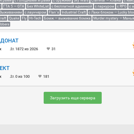
 играми
с Голодными играми
с оружием
Sky Wars
ClanWar — Кланы
с кей
r
ГТА 5 — GTA
Без WhiteList
с бесплатной админкой
с паркуром
с RPG
с 
 Выживанием
с лаунчером
Flan`s
Industrial Craft
с Лаки блоком — Lucky blo
raft
Quake
Fly
Hi-Tech
Бомж — выживание бомжа
Murder mystery — Мань
bbers
Й ДОНАТ
x
1872 из 2026
31
ОЕКТ
x
0 из 100
181
Загрузить еще сервера