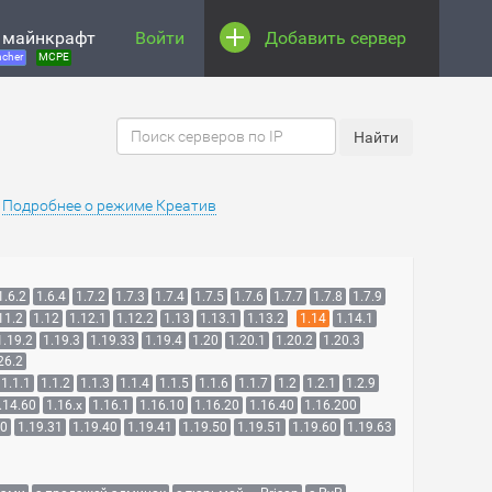
 майнкрафт
Войти
Добавить сервер
cher
MCPE
.
Подробнее о режиме Креатив
1.6.2
1.6.4
1.7.2
1.7.3
1.7.4
1.7.5
1.7.6
1.7.7
1.7.8
1.7.9
11.2
1.12
1.12.1
1.12.2
1.13
1.13.1
1.13.2
1.14
1.14.1
1.19.2
1.19.3
1.19.33
1.19.4
1.20
1.20.1
1.20.2
1.20.3
26.2
1.1.1
1.1.2
1.1.3
1.1.4
1.1.5
1.1.6
1.1.7
1.2
1.2.1
1.2.9
.14.60
1.16.x
1.16.1
1.16.10
1.16.20
1.16.40
1.16.200
30
1.19.31
1.19.40
1.19.41
1.19.50
1.19.51
1.19.60
1.19.63