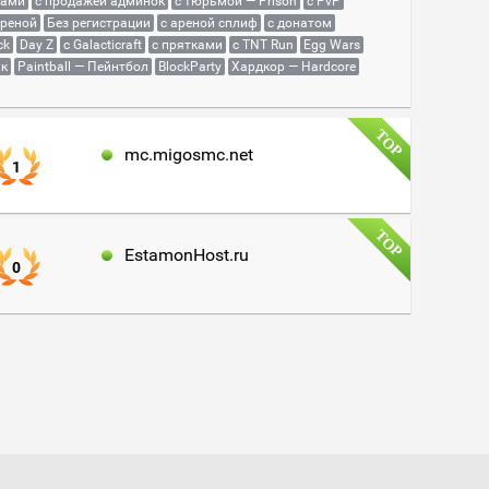
сами
с продажей админок
с тюрьмой — Prison
с PvP
ареной
Без регистрации
с ареной сплиф
с донатом
ck
Day Z
с Galacticraft
с прятками
с TNT Run
Egg Wars
як
Paintball — Пейнтбол
BlockParty
Хардкор — Hardcore
mc.migosmc.net
1
EstamonHost.ru
0