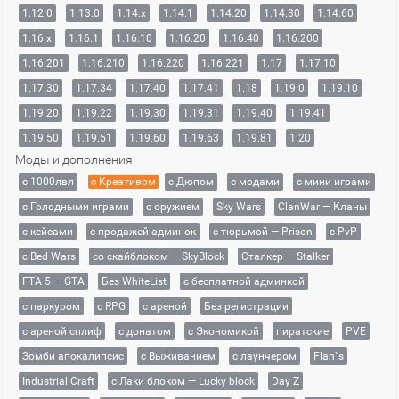
1.12.0
1.13.0
1.14.x
1.14.1
1.14.20
1.14.30
1.14.60
1.16.x
1.16.1
1.16.10
1.16.20
1.16.40
1.16.200
1.16.201
1.16.210
1.16.220
1.16.221
1.17
1.17.10
1.17.30
1.17.34
1.17.40
1.17.41
1.18
1.19.0
1.19.10
1.19.20
1.19.22
1.19.30
1.19.31
1.19.40
1.19.41
1.19.50
1.19.51
1.19.60
1.19.63
1.19.81
1.20
Моды и дополнения:
с 1000лвл
c Креативом
с Дюпом
с модами
с мини играми
с Голодными играми
с оружием
Sky Wars
ClanWar — Кланы
с кейсами
с продажей админок
с тюрьмой — Prison
с PvP
с Bed Wars
со скайблоком — SkyBlock
Сталкер — Stalker
ГТА 5 — GTA
Без WhiteList
с бесплатной админкой
с паркуром
с RPG
с ареной
Без регистрации
с ареной сплиф
с донатом
с Экономикой
пиратские
PVE
Зомби апокалипсис
с Выживанием
с лаунчером
Flan`s
Industrial Craft
с Лаки блоком — Lucky block
Day Z