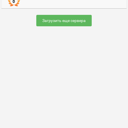
0
Загрузить еще сервера
Раскрутить сервер
FAQ по настройке сервера
Добавить сервер
Контакты
Карта сайта