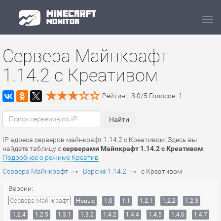
Navi
Сервера Майнкрафт
1.14.2 c Креативом
Рейтинг:
3.0
/
5
Голосов:
1
IP адреса серверов майнкрафт 1.14.2 c Креативом. Здесь вы
найдете таблицу с
серверами Майнкрафт 1.14.2 c Креативом
.
Подробнее о режиме Креатив
→
→
Сервера Майнкрафт
Версия 1.14.2
c Креативом
Версии:
Сервера Майнкрафт
Новые
1.0
1.1
1.2.1
1.2.2
1.2.3
1.2.4
1.2.5
1.3.1
1.3.2
1.4.2
1.4.4
1.4.5
1.4.6
1.4.7