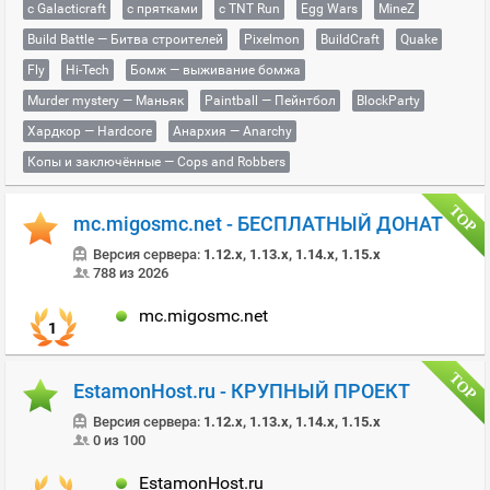
с Galacticraft
с прятками
с TNT Run
Egg Wars
MineZ
Build Battle — Битва строителей
Pixelmon
BuildCraft
Quake
Fly
Hi-Tech
Бомж — выживание бомжа
Murder mystery — Маньяк
Paintball — Пейнтбол
BlockParty
Хардкор — Hardcore
Анархия — Anarchy
Копы и заключённые — Cops and Robbers
mc.migosmc.net - БЕСПЛАТНЫЙ ДОНАТ
Версия сервера:
1.12.x, 1.13.x, 1.14.x, 1.15.x
788 из 2026
mc.migosmc.net
1
EstamonHost.ru - КРУПНЫЙ ПРОЕКТ
Версия сервера:
1.12.x, 1.13.x, 1.14.x, 1.15.x
0 из 100
EstamonHost.ru