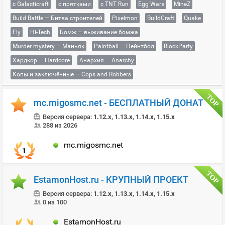
с Galacticraft
с прятками
с TNT Run
Egg Wars
MineZ
Build Battle — Битва строителей
Pixelmon
BuildCraft
Quake
Fly
Hi-Tech
Бомж — выживание бомжа
Murder mystery — Маньяк
Paintball — Пейнтбол
BlockParty
Хардкор — Hardcore
Анархия — Anarchy
Копы и заключённые — Cops and Robbers
mc.migosmc.net - БЕСПЛАТНЫЙ ДОНАТ
Версия сервера:
1.12.x, 1.13.x, 1.14.x, 1.15.x
288 из 2026
mc.migosmc.net
1
EstamonHost.ru - КРУПНЫЙ ПРОЕКТ
Версия сервера:
1.12.x, 1.13.x, 1.14.x, 1.15.x
0 из 100
EstamonHost.ru