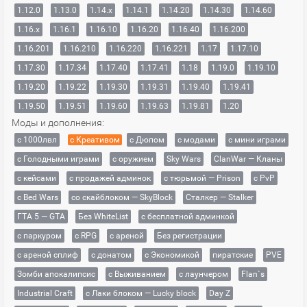
1.12.0
1.13.0
1.14.x
1.14.1
1.14.20
1.14.30
1.14.60
1.16.x
1.16.1
1.16.10
1.16.20
1.16.40
1.16.200
1.16.201
1.16.210
1.16.220
1.16.221
1.17
1.17.10
1.17.30
1.17.34
1.17.40
1.17.41
1.18
1.19.0
1.19.10
1.19.20
1.19.22
1.19.30
1.19.31
1.19.40
1.19.41
1.19.50
1.19.51
1.19.60
1.19.63
1.19.81
1.20
Моды и дополнения:
с 1000лвл
c Креативом
с Дюпом
с модами
с мини играми
с Голодными играми
с оружием
Sky Wars
ClanWar — Кланы
с кейсами
с продажей админок
с тюрьмой — Prison
с PvP
с Bed Wars
со скайблоком — SkyBlock
Сталкер — Stalker
ГТА 5 — GTA
Без WhiteList
с бесплатной админкой
с паркуром
с RPG
с ареной
Без регистрации
с ареной сплиф
с донатом
с Экономикой
пиратские
PVE
Зомби апокалипсис
с Выживанием
с лаунчером
Flan`s
Industrial Craft
с Лаки блоком — Lucky block
Day Z