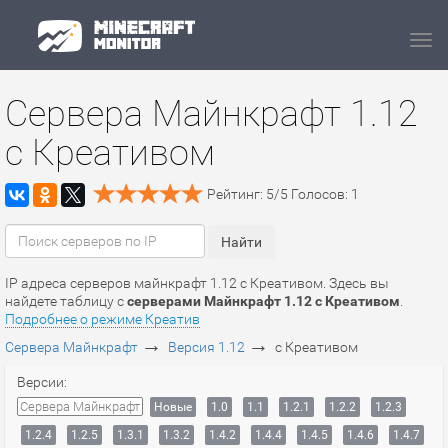
Navi
Сервера Майнкрафт 1.12
c Креативом
Рейтинг:
5
/
5
Голосов:
1
IP адреса серверов майнкрафт 1.12 c Креативом. Здесь вы
найдете таблицу с
серверами Майнкрафт 1.12 c Креативом
.
Подробнее о режиме Креатив
→
→
Сервера Майнкрафт
Версия 1.12
c Креативом
Версии:
Сервера Майнкрафт
Новые
1.0
1.1
1.2.1
1.2.2
1.2.3
1.2.4
1.2.5
1.3.1
1.3.2
1.4.2
1.4.4
1.4.5
1.4.6
1.4.7