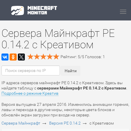
Navi
Сервера Майнкрафт PE
0.14.2 c Креативом
Рейтинг:
5
/
5
Голосов:
1
IP адреса серверов майнкрафт PE 0.14.2 c Креативом. Здесь вы
найдете таблицу с
серверами Майнкрафт PE 0.14.2 c Креативом
.
Подробнее о режиме Креатив
Версия выпущена 27 апреля 2016. Изменились анимации горения,
лавы и перехода в другие миры, некоторые цвета блоков и
обновлён экран загрузки при входе на сервер.
→
→
Сервера Майнкрафт
Версия PE 0.14.2
c Креативом