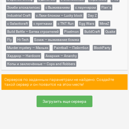
Зомби апокалипсис
с Выживанием
с лаунчером
Flan`s
Industrial Craft
с Лаки блоком — Lucky block
Day Z
с Galacticraft
с прятками
с TNT Run
Egg Wars
MineZ
Build Battle — Битва строителей
Pixelmon
BuildCraft
Quake
Fly
Hi-Tech
Бомж — выживание бомжа
Murder mystery — Маньяк
Paintball — Пейнтбол
BlockParty
Хардкор — Hardcore
Анархия — Anarchy
Копы и заключённые — Cops and Robbers
Серверов по заданным параметрам не найдено. Создайте
такой сервер и он появится на этом месте!
Загрузить еще сервера