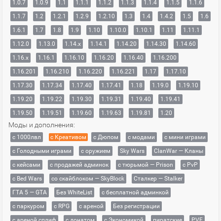
1.0.7
1.0.9
1.1
1.1.1
1.1.2
1.1.3
1.1.4
1.1.5
1.1.6
1.1.7
1.2
1.2.1
1.2.9
1.2.10
1.3
1.4
1.4.2
1.5
1.6
1.6.1
1.7
1.8
1.9
1.10
1.10.0
1.10.1
1.11
1.11.1
1.12.0
1.13.0
1.14.x
1.14.1
1.14.20
1.14.30
1.14.60
1.16.x
1.16.1
1.16.10
1.16.20
1.16.40
1.16.200
1.16.201
1.16.210
1.16.220
1.16.221
1.17
1.17.10
1.17.30
1.17.34
1.17.40
1.17.41
1.18
1.19.0
1.19.10
1.19.20
1.19.22
1.19.30
1.19.31
1.19.40
1.19.41
1.19.50
1.19.51
1.19.60
1.19.63
1.19.81
1.20
Моды и дополнения:
с 1000лвл
c Креативом
с Дюпом
с модами
с мини играми
с Голодными играми
с оружием
Sky Wars
ClanWar — Кланы
с кейсами
с продажей админок
с тюрьмой — Prison
с PvP
с Bed Wars
со скайблоком — SkyBlock
Сталкер — Stalker
ГТА 5 — GTA
Без WhiteList
с бесплатной админкой
с паркуром
с RPG
с ареной
Без регистрации
с ареной сплиф
с донатом
с Экономикой
пиратские
PVE