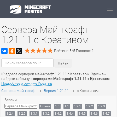
Navi
Сервера Майнкрафт
1.21.11 c Креативом
Рейтинг:
5
/
5
Голосов:
1
IP адреса серверов майнкрафт 1.21.11 c Креативом. Здесь вы
найдете таблицу с
серверами Майнкрафт 1.21.11 c Креативом
.
Подробнее о режиме Креатив
→
→
Сервера Майнкрафт
Версия 1.21.11
c Креативом
Версии:
Сервера Майнкрафт
Новые
1.0
1.1
1.2.1
1.2.2
1.2.3
1.2.4
1.2.5
1.3.1
1.3.2
1.4.2
1.4.4
1.4.5
1.4.6
1.4.7