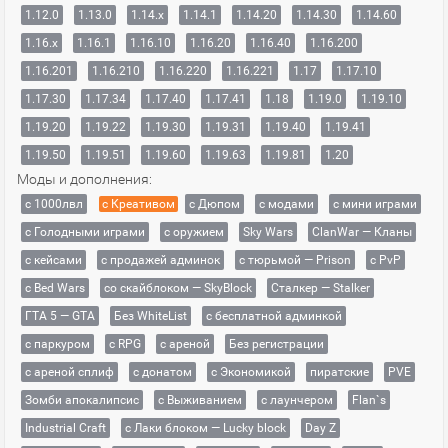
1.12.0
1.13.0
1.14.x
1.14.1
1.14.20
1.14.30
1.14.60
1.16.x
1.16.1
1.16.10
1.16.20
1.16.40
1.16.200
1.16.201
1.16.210
1.16.220
1.16.221
1.17
1.17.10
1.17.30
1.17.34
1.17.40
1.17.41
1.18
1.19.0
1.19.10
1.19.20
1.19.22
1.19.30
1.19.31
1.19.40
1.19.41
1.19.50
1.19.51
1.19.60
1.19.63
1.19.81
1.20
Моды и дополнения:
с 1000лвл
c Креативом
с Дюпом
с модами
с мини играми
с Голодными играми
с оружием
Sky Wars
ClanWar — Кланы
с кейсами
с продажей админок
с тюрьмой — Prison
с PvP
с Bed Wars
со скайблоком — SkyBlock
Сталкер — Stalker
ГТА 5 — GTA
Без WhiteList
с бесплатной админкой
с паркуром
с RPG
с ареной
Без регистрации
с ареной сплиф
с донатом
с Экономикой
пиратские
PVE
Зомби апокалипсис
с Выживанием
с лаунчером
Flan`s
Industrial Craft
с Лаки блоком — Lucky block
Day Z