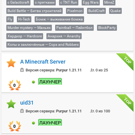
с Galacticraft
с прятками
с TNT Run
Egg Wars
MineZ
Build Battle — Битва строителей
Pixelmon
BuildCraft
Quake
Fly
Hi-Tech
Бомж — выживание бомжа
Murder mystery — Маньяк
Paintball — Пейнтбол
BlockParty
Хардкор — Hardcore
Анархия — Anarchy
Копы и заключённые — Cops and Robbers
A Minecraft Server
Версия сервера:
Purpur 1.21.11
0 из 25
ЛАУНЧЕР
0
uid31
Версия сервера:
Purpur 1.21.11
0 из 100
ЛАУНЧЕР
0