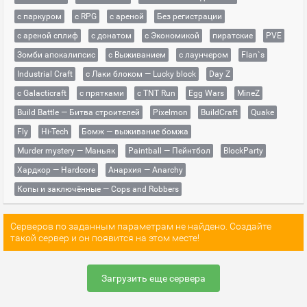
с паркуром
с RPG
с ареной
Без регистрации
с ареной сплиф
с донатом
с Экономикой
пиратские
PVE
Зомби апокалипсис
с Выживанием
с лаунчером
Flan`s
Industrial Craft
с Лаки блоком — Lucky block
Day Z
с Galacticraft
с прятками
с TNT Run
Egg Wars
MineZ
Build Battle — Битва строителей
Pixelmon
BuildCraft
Quake
Fly
Hi-Tech
Бомж — выживание бомжа
Murder mystery — Маньяк
Paintball — Пейнтбол
BlockParty
Хардкор — Hardcore
Анархия — Anarchy
Копы и заключённые — Cops and Robbers
Серверов по заданным параметрам не найдено. Создайте
такой сервер и он появится на этом месте!
Загрузить еще сервера