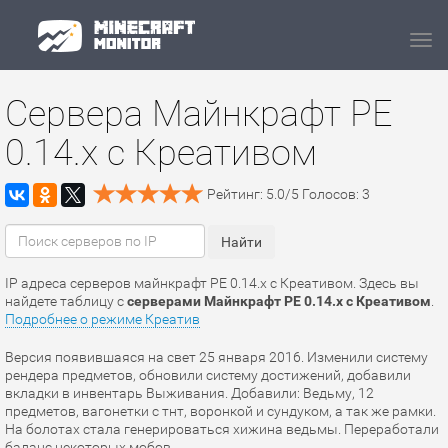
Navi
Сервера Майнкрафт PE
0.14.x c Креативом
Рейтинг:
5.0
/
5
Голосов:
3
IP адреса серверов майнкрафт PE 0.14.x c Креативом. Здесь вы
найдете таблицу с
серверами Майнкрафт PE 0.14.x c Креативом
.
Подробнее о режиме Креатив
Версия появившаяся на свет 25 января 2016. Изменили систему
рендера предметов, обновили систему достижений, добавили
вкладки в инвентарь Выживания. Добавили: Ведьму, 12
предметов, вагонетки с тнт, воронкой и сундуком, а так же рамки.
На болотах стала генерироваться хижина ведьмы. Переработали
баланс некоторых мобов..