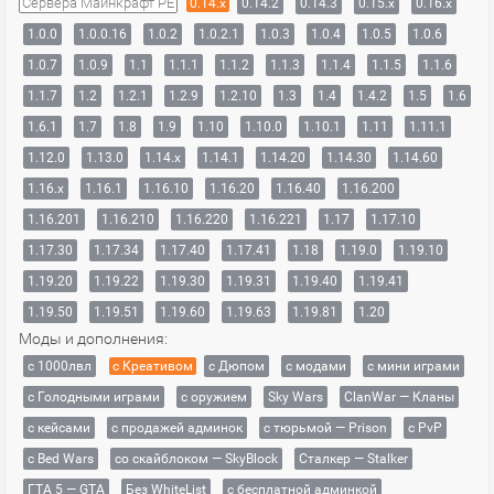
Сервера Майнкрафт PE
0.14.x
0.14.2
0.14.3
0.15.x
0.16.x
1.0.0
1.0.0.16
1.0.2
1.0.2.1
1.0.3
1.0.4
1.0.5
1.0.6
1.0.7
1.0.9
1.1
1.1.1
1.1.2
1.1.3
1.1.4
1.1.5
1.1.6
1.1.7
1.2
1.2.1
1.2.9
1.2.10
1.3
1.4
1.4.2
1.5
1.6
1.6.1
1.7
1.8
1.9
1.10
1.10.0
1.10.1
1.11
1.11.1
1.12.0
1.13.0
1.14.x
1.14.1
1.14.20
1.14.30
1.14.60
1.16.x
1.16.1
1.16.10
1.16.20
1.16.40
1.16.200
1.16.201
1.16.210
1.16.220
1.16.221
1.17
1.17.10
1.17.30
1.17.34
1.17.40
1.17.41
1.18
1.19.0
1.19.10
1.19.20
1.19.22
1.19.30
1.19.31
1.19.40
1.19.41
1.19.50
1.19.51
1.19.60
1.19.63
1.19.81
1.20
Моды и дополнения:
с 1000лвл
c Креативом
с Дюпом
с модами
с мини играми
с Голодными играми
с оружием
Sky Wars
ClanWar — Кланы
с кейсами
с продажей админок
с тюрьмой — Prison
с PvP
с Bed Wars
со скайблоком — SkyBlock
Сталкер — Stalker
ГТА 5 — GTA
Без WhiteList
с бесплатной админкой