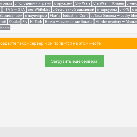
 играми
с Голодными играми
с оружием
Sky Wars
ClanWar — Кланы
с кей
r
ГТА 5 — GTA
Без WhiteList
с бесплатной админкой
с паркуром
с RPG
с 
 Выживанием
с лаунчером
Flan`s
Industrial Craft
с Лаки блоком — Lucky blo
raft
Quake
Fly
Hi-Tech
Бомж — выживание бомжа
Murder mystery — Мань
bbers
здайте такой сервер и он появится на этом месте!
Загрузить еще сервера