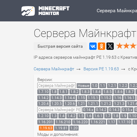
Сервера Майнкр
Сервера Майнкрафт 
Быстрая версия сайта
IP адреса серверов майнкрафт PE 1.19.63 c Креати
→
→
Сервера Майнкрафт
Версия PE 1.19.63
c К
Версии:
Сервера Майнкрафт
Новые
1.0
1.1
1.2.1
1.2.2
1.2.
1.7.10
1.8
1.8.1
1.8.2
1.8.3
1.8.4
1.8.5
1.8.6
1.8.7
1.14.2
1.14.3
1.14.4
1.15
1.15.1
1.15.2
1.16
1.16.1
1.20.4
1.20.5
1.20.6
1.21
1.21.1
1.21.2
1.21.3
1.21.
Сервера Майнкрафт PE
0.14.x
0.14.2
0.14.3
0.15.x
0
1.2.10
1.3
1.4
1.4.2
1.5
1.6
1.6.1
1.7
1.8
1.9
1.10
1.16.201
1.16.210
1.16.220
1.16.221
1.17
1.17.10
1.
1.19.63
1.19.81
1.20
Моды и дополнения: