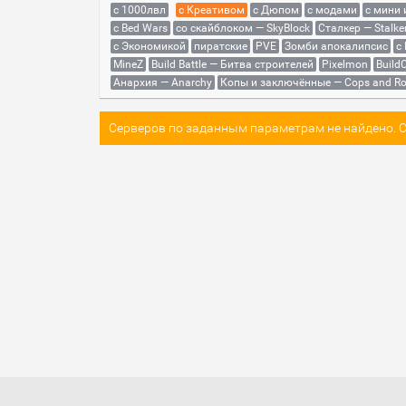
с 1000лвл
c Креативом
с Дюпом
с модами
с мини
с Bed Wars
со скайблоком — SkyBlock
Сталкер — Stalke
с Экономикой
пиратские
PVE
Зомби апокалипсис
с
MineZ
Build Battle — Битва строителей
Pixelmon
BuildC
Анархия — Anarchy
Копы и заключённые — Cops and Ro
Серверов по заданным параметрам не найдено. Со