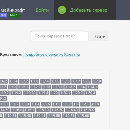
 майнкрафт
Войти
Добавить сервер
cher
MCPE
c Креативом
.
Подробнее о режиме Креатив
1.6.2
1.6.4
1.7.2
1.7.3
1.7.4
1.7.5
1.7.6
1.7.7
1.7.8
1.7.9
11.2
1.12
1.12.1
1.12.2
1.13
1.13.1
1.13.2
1.14
1.14.1
1.19.2
1.19.3
1.19.33
1.19.4
1.20
1.20.1
1.20.2
1.20.3
26.2
1.1.1
1.1.2
1.1.3
1.1.4
1.1.5
1.1.6
1.1.7
1.2
1.2.1
1.2.9
.14.60
1.16.x
1.16.1
1.16.10
1.16.20
1.16.40
1.16.200
30
1.19.31
1.19.40
1.19.41
1.19.50
1.19.51
1.19.60