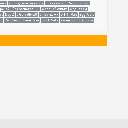
сами
с продажей админок
с тюрьмой — Prison
с PvP
ареной
Без регистрации
с ареной сплиф
с донатом
ck
Day Z
с Galacticraft
с прятками
с TNT Run
Egg Wars
як
Paintball — Пейнтбол
BlockParty
Хардкор — Hardcore