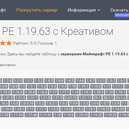
афт
Раскрутить сервер
Информация
Скачать
MoonLaun
PE 1.19.63 c Креативом
Рейтинг:
5
/
5
Голосов:
1
вом. Здесь вы найдете таблицу с
серверами Майнкрафт PE 1.19.63 
реативом
3
1.2.4
1.2.5
1.3.1
1.3.2
1.4.2
1.4.4
1.4.5
1.4.6
1.4.7
1.5.1
1.5.2
1.6.1
1.8.8
1.8.9
1.9
1.9.1
1.9.2
1.9.3
1.9.4
1.10
1.10.1
1.10.2
1.11
1.11.1
1.
1.16.2
1.16.3
1.16.4
1.16.5
1.17
1.17.1
1.18
1.18.1
1.18.2
1.19
1.19.1
4
1.21.5
1.21.6
1.21.7
1.21.8
1.21.9
1.21.10
1.21.11
26.1
26.1.1
26.1.2
.16.x
1.0.0
1.0.0.16
1.0.2
1.0.2.1
1.0.3
1.0.4
1.0.5
1.0.6
1.0.7
1.0.9
1.1
1.10.0
1.10.1
1.11
1.11.1
1.12.0
1.13.0
1.14.x
1.14.1
1.14.20
1.14.30
1
17.30
1.17.34
1.17.40
1.17.41
1.18
1.19.0
1.19.10
1.19.20
1.19.22
1.19.