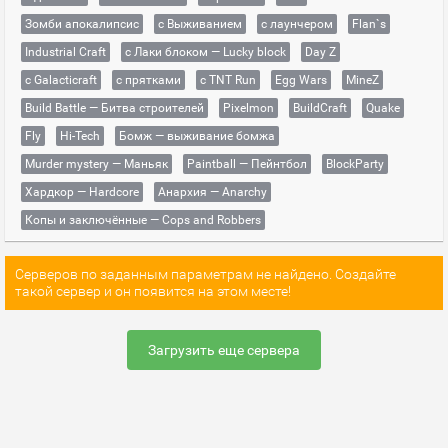
Зомби апокалипсис
с Выживанием
с лаунчером
Flan`s
Industrial Craft
с Лаки блоком — Lucky block
Day Z
с Galacticraft
с прятками
с TNT Run
Egg Wars
MineZ
Build Battle — Битва строителей
Pixelmon
BuildCraft
Quake
Fly
Hi-Tech
Бомж — выживание бомжа
Murder mystery — Маньяк
Paintball — Пейнтбол
BlockParty
Хардкор — Hardcore
Анархия — Anarchy
Копы и заключённые — Cops and Robbers
Серверов по заданным параметрам не найдено. Создайте
такой сервер и он появится на этом месте!
Загрузить еще сервера