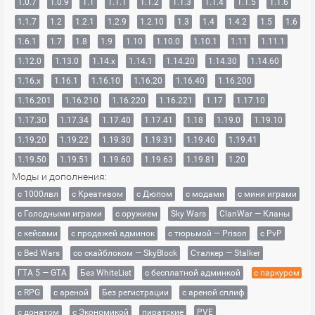
1.0.7
1.0.9
1.1
1.1.1
1.1.2
1.1.3
1.1.4
1.1.5
1.1.6
1.1.7
1.2
1.2.1
1.2.9
1.2.10
1.3
1.4
1.4.2
1.5
1.6
1.6.1
1.7
1.8
1.9
1.10
1.10.0
1.10.1
1.11
1.11.1
1.12.0
1.13.0
1.14.x
1.14.1
1.14.20
1.14.30
1.14.60
1.16.x
1.16.1
1.16.10
1.16.20
1.16.40
1.16.200
1.16.201
1.16.210
1.16.220
1.16.221
1.17
1.17.10
1.17.30
1.17.34
1.17.40
1.17.41
1.18
1.19.0
1.19.10
1.19.20
1.19.22
1.19.30
1.19.31
1.19.40
1.19.41
1.19.50
1.19.51
1.19.60
1.19.63
1.19.81
1.20
Моды и дополнения:
с 1000лвл
c Креативом
с Дюпом
с модами
с мини играми
с Голодными играми
с оружием
Sky Wars
ClanWar — Кланы
с кейсами
с продажей админок
с тюрьмой — Prison
с PvP
с Bed Wars
со скайблоком — SkyBlock
Сталкер — Stalker
ГТА 5 — GTA
Без WhiteList
с бесплатной админкой
с паркуром
с RPG
с ареной
Без регистрации
с ареной сплиф
с донатом
с Экономикой
пиратские
PVE