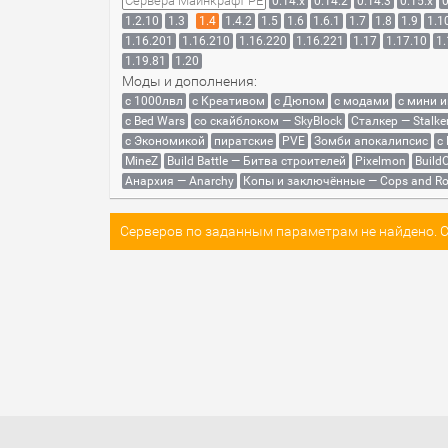
Сервера Майнкрафт PE
0.14.x
0.14.2
0.14.3
0.15.x
0
1.2.10
1.3
1.4
1.4.2
1.5
1.6
1.6.1
1.7
1.8
1.9
1.1
1.16.201
1.16.210
1.16.220
1.16.221
1.17
1.17.10
1.
1.19.81
1.20
Моды и дополнения:
с 1000лвл
c Креативом
с Дюпом
с модами
с мини 
с Bed Wars
со скайблоком — SkyBlock
Сталкер — Stalke
с Экономикой
пиратские
PVE
Зомби апокалипсис
с
MineZ
Build Battle — Битва строителей
Pixelmon
BuildC
Анархия — Anarchy
Копы и заключённые — Cops and Ro
Серверов по заданным параметрам не найдено. Со