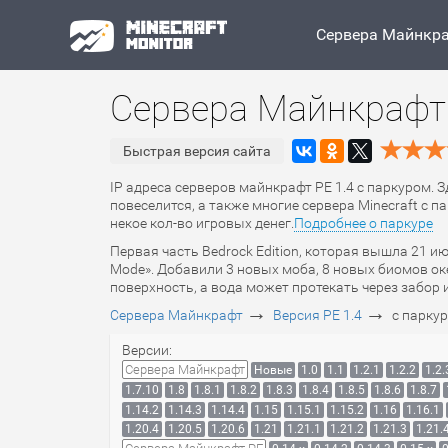
Сервера Майнкр
Сервера Майнкрафт 
Быстрая версия сайта
IP адреса серверов майнкрафт PE 1.4 с паркуром. 
повеселится, а также многие сервера Minecraft с
некое кол-во игровых денег.
Подробнее о паркуре
Первая часть Bedrock Edition, которая вышла 21 и
Mode». Добавили 3 новых моба, 8 новых биомов ок
поверхность, а вода может протекать через забор 
→
→
Сервера Майнкрафт
Версия PE 1.4
с парку
Версии:
Сервера Майнкрафт
Новые
1.0
1.1
1.2.1
1.2.2
1.2.
1.7.10
1.8
1.8.1
1.8.2
1.8.3
1.8.4
1.8.5
1.8.6
1.8.7
1.14.2
1.14.3
1.14.4
1.15
1.15.1
1.15.2
1.16
1.16.1
1.20.4
1.20.5
1.20.6
1.21
1.21.1
1.21.2
1.21.3
1.21.