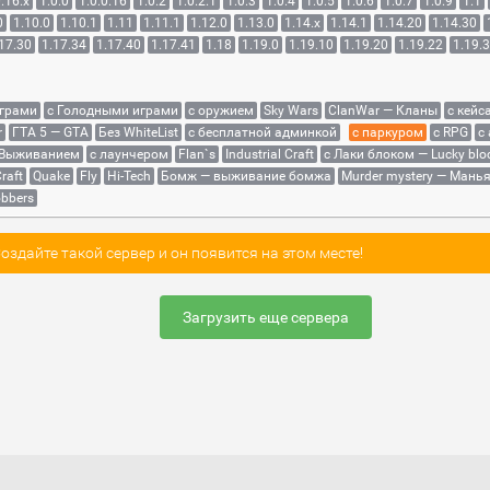
.16.x
1.0.0
1.0.0.16
1.0.2
1.0.2.1
1.0.3
1.0.4
1.0.5
1.0.6
1.0.7
1.0.9
1.1
0
1.10.0
1.10.1
1.11
1.11.1
1.12.0
1.13.0
1.14.x
1.14.1
1.14.20
1.14.30
17.30
1.17.34
1.17.40
1.17.41
1.18
1.19.0
1.19.10
1.19.20
1.19.22
1.19.
играми
с Голодными играми
с оружием
Sky Wars
ClanWar — Кланы
с кейс
r
ГТА 5 — GTA
Без WhiteList
с бесплатной админкой
с паркуром
с RPG
с
 Выживанием
с лаунчером
Flan`s
Industrial Craft
с Лаки блоком — Lucky blo
raft
Quake
Fly
Hi-Tech
Бомж — выживание бомжа
Murder mystery — Мань
bbers
здайте такой сервер и он появится на этом месте!
Загрузить еще сервера