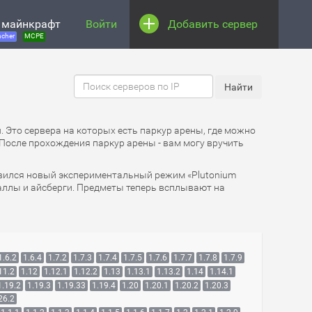
 майнкрафт
Войти
Добавить сервер
cher
MCPE
м
. Это сервера на которых есть паркур арены, где можно
 После прохождения паркур арены - вам могу вручить
Появился новый экспериментальный режим «Plutonium
раллы и айсберги. Предметы теперь всплывают на
1.6.2
1.6.4
1.7.2
1.7.3
1.7.4
1.7.5
1.7.6
1.7.7
1.7.8
1.7.9
11.2
1.12
1.12.1
1.12.2
1.13
1.13.1
1.13.2
1.14
1.14.1
1.19.2
1.19.3
1.19.33
1.19.4
1.20
1.20.1
1.20.2
1.20.3
26.2