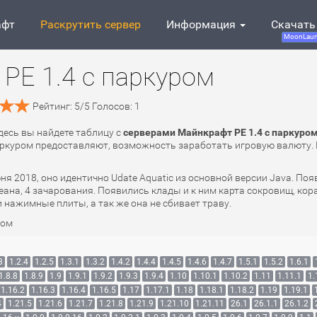
афт
Раскрутить сервер
Информация
Скачать
MoonLaun
PE 1.4 с паркуром
Рейтинг:
5
/
5
Голосов:
1
Здесь вы найдете таблицу с
серверами Майнкрафт PE 1.4 с паркуро
 паркуром предоставляют, возможность заработать игровую валюту.
юня 2018, оно идентично Udate Aquatic из основной версии Java. 
еана, 4 зачарования. Появились клады и к ним карта сокровищ, ко
и нажимные плиты, а так же она не сбивает траву.
ром
3
1.2.4
1.2.5
1.3.1
1.3.2
1.4.2
1.4.4
1.4.5
1.4.6
1.4.7
1.5.1
1.5.2
1.6.1
1.8.8
1.8.9
1.9
1.9.1
1.9.2
1.9.3
1.9.4
1.10
1.10.1
1.10.2
1.11
1.11.1
1.
1.16.2
1.16.3
1.16.4
1.16.5
1.17
1.17.1
1.18
1.18.1
1.18.2
1.19
1.19.1
4
1.21.5
1.21.6
1.21.7
1.21.8
1.21.9
1.21.10
1.21.11
26.1
26.1.1
26.1.2