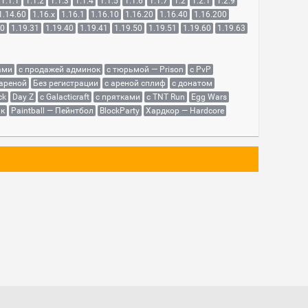
1.1.1
1.1.2
1.1.3
1.1.4
1.1.5
1.1.6
1.1.7
1.2
1.2.1
1.2.9
1.14.60
1.16.x
1.16.1
1.16.10
1.16.20
1.16.40
1.16.200
30
1.19.31
1.19.40
1.19.41
1.19.50
1.19.51
1.19.60
1.19.63
ами
с продажей админок
с тюрьмой — Prison
с PvP
 ареной
Без регистрации
с ареной сплиф
с донатом
ck
Day Z
с Galacticraft
с прятками
с TNT Run
Egg Wars
як
Paintball — Пейнтбол
BlockParty
Хардкор — Hardcore