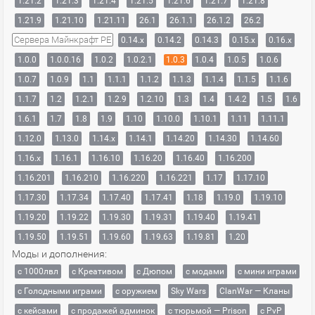
1.21.2
1.21.3
1.21.4
1.21.5
1.21.6
1.21.7
1.21.8
1.21.9
1.21.10
1.21.11
26.1
26.1.1
26.1.2
26.2
Сервера Майнкрафт PE
0.14.x
0.14.2
0.14.3
0.15.x
0.16.x
1.0.0
1.0.0.16
1.0.2
1.0.2.1
1.0.3
1.0.4
1.0.5
1.0.6
1.0.7
1.0.9
1.1
1.1.1
1.1.2
1.1.3
1.1.4
1.1.5
1.1.6
1.1.7
1.2
1.2.1
1.2.9
1.2.10
1.3
1.4
1.4.2
1.5
1.6
1.6.1
1.7
1.8
1.9
1.10
1.10.0
1.10.1
1.11
1.11.1
1.12.0
1.13.0
1.14.x
1.14.1
1.14.20
1.14.30
1.14.60
1.16.x
1.16.1
1.16.10
1.16.20
1.16.40
1.16.200
1.16.201
1.16.210
1.16.220
1.16.221
1.17
1.17.10
1.17.30
1.17.34
1.17.40
1.17.41
1.18
1.19.0
1.19.10
1.19.20
1.19.22
1.19.30
1.19.31
1.19.40
1.19.41
1.19.50
1.19.51
1.19.60
1.19.63
1.19.81
1.20
Моды и дополнения:
с 1000лвл
c Креативом
с Дюпом
с модами
с мини играми
с Голодными играми
с оружием
Sky Wars
ClanWar — Кланы
с кейсами
с продажей админок
с тюрьмой — Prison
с PvP