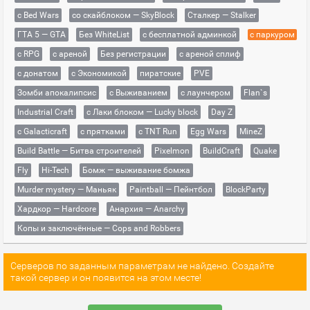
с Bed Wars
со скайблоком — SkyBlock
Сталкер — Stalker
ГТА 5 — GTA
Без WhiteList
с бесплатной админкой
с паркуром
с RPG
с ареной
Без регистрации
с ареной сплиф
с донатом
с Экономикой
пиратские
PVE
Зомби апокалипсис
с Выживанием
с лаунчером
Flan`s
Industrial Craft
с Лаки блоком — Lucky block
Day Z
с Galacticraft
с прятками
с TNT Run
Egg Wars
MineZ
Build Battle — Битва строителей
Pixelmon
BuildCraft
Quake
Fly
Hi-Tech
Бомж — выживание бомжа
Murder mystery — Маньяк
Paintball — Пейнтбол
BlockParty
Хардкор — Hardcore
Анархия — Anarchy
Копы и заключённые — Cops and Robbers
Серверов по заданным параметрам не найдено. Создайте
такой сервер и он появится на этом месте!