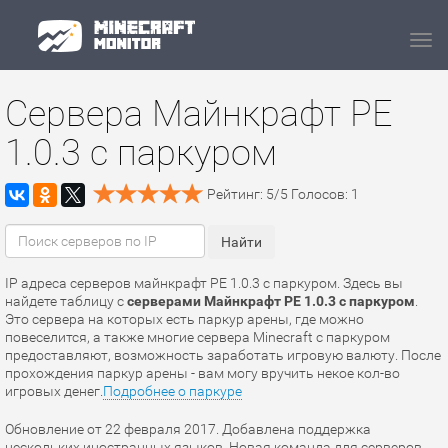
Navi
Сервера Майнкрафт PE
1.0.3 с паркуром
Рейтинг:
5
/
5
Голосов:
1
IP адреса серверов майнкрафт PE 1.0.3 с паркуром. Здесь вы
найдете таблицу с
серверами Майнкрафт PE 1.0.3 с паркуром
.
Это сервера на которых есть паркур арены, где можно
повеселится, а также многие сервера Minecraft с паркуром
предоставляют, возможность заработать игровую валюту. После
прохождения паркур арены - вам могу вручить некое кол-во
игровых денег.
Подробнее о паркуре
Обновление от 22 февраля 2017. Добавлена поддержка
нескольких иностранных языков. Новая команда для серверов