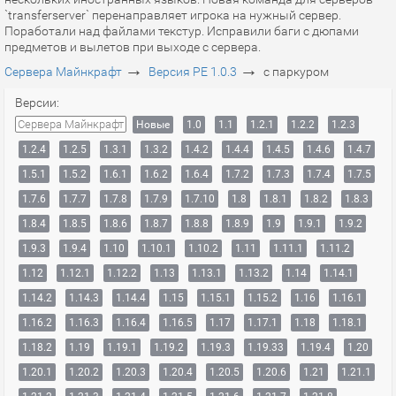
`transferserver` перенаправляет игрока на нужный сервер.
Поработали над файлами текстур. Исправили баги с дюпами
предметов и вылетов при выходе с сервера.
→
→
Сервера Майнкрафт
Версия PE 1.0.3
с паркуром
Версии:
Сервера Майнкрафт
Новые
1.0
1.1
1.2.1
1.2.2
1.2.3
1.2.4
1.2.5
1.3.1
1.3.2
1.4.2
1.4.4
1.4.5
1.4.6
1.4.7
1.5.1
1.5.2
1.6.1
1.6.2
1.6.4
1.7.2
1.7.3
1.7.4
1.7.5
1.7.6
1.7.7
1.7.8
1.7.9
1.7.10
1.8
1.8.1
1.8.2
1.8.3
1.8.4
1.8.5
1.8.6
1.8.7
1.8.8
1.8.9
1.9
1.9.1
1.9.2
1.9.3
1.9.4
1.10
1.10.1
1.10.2
1.11
1.11.1
1.11.2
1.12
1.12.1
1.12.2
1.13
1.13.1
1.13.2
1.14
1.14.1
1.14.2
1.14.3
1.14.4
1.15
1.15.1
1.15.2
1.16
1.16.1
1.16.2
1.16.3
1.16.4
1.16.5
1.17
1.17.1
1.18
1.18.1
1.18.2
1.19
1.19.1
1.19.2
1.19.3
1.19.33
1.19.4
1.20
1.20.1
1.20.2
1.20.3
1.20.4
1.20.5
1.20.6
1.21
1.21.1