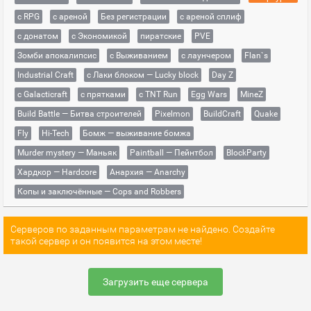
с RPG
с ареной
Без регистрации
с ареной сплиф
с донатом
с Экономикой
пиратские
PVE
Зомби апокалипсис
с Выживанием
с лаунчером
Flan`s
Industrial Craft
с Лаки блоком — Lucky block
Day Z
с Galacticraft
с прятками
с TNT Run
Egg Wars
MineZ
Build Battle — Битва строителей
Pixelmon
BuildCraft
Quake
Fly
Hi-Tech
Бомж — выживание бомжа
Murder mystery — Маньяк
Paintball — Пейнтбол
BlockParty
Хардкор — Hardcore
Анархия — Anarchy
Копы и заключённые — Cops and Robbers
Серверов по заданным параметрам не найдено. Создайте
такой сервер и он появится на этом месте!
Загрузить еще сервера