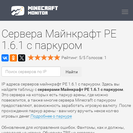
Navi
Сервера Майнкрафт PE
1.6.1 с паркуром
Рейтинг:
5
/
5
Голосов:
1
IP адреса серверов майнкрафт PE 1.6.1 с паркуром. Здесь вы
найдете таблицу с
серверами Майнкрафт PE 1.6.1 с паркуром
.
Это сервера на которых есть паркур арены, где можно
повеселится, а также многие сервера Minecraft с паркуром
предоставляют, возможность заработать игровую валюту. После
прохождения паркур арены - вам могу вручить некое кол-во
игровых денег.
Подробнее о паркуре
Обновление для исправления ошибок. Фантомы, как и должны,
нападают на игрока. Обновили TPS на серверах.