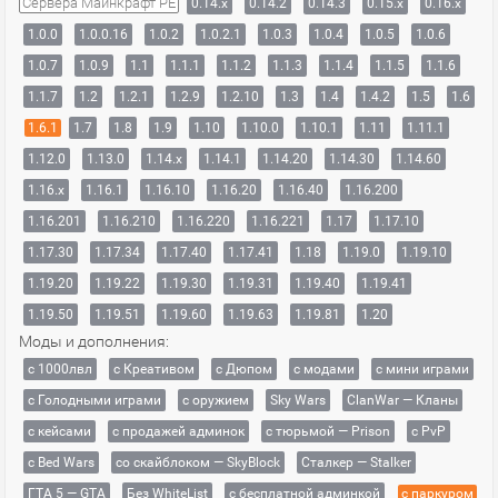
Сервера Майнкрафт PE
0.14.x
0.14.2
0.14.3
0.15.x
0.16.x
1.0.0
1.0.0.16
1.0.2
1.0.2.1
1.0.3
1.0.4
1.0.5
1.0.6
1.0.7
1.0.9
1.1
1.1.1
1.1.2
1.1.3
1.1.4
1.1.5
1.1.6
1.1.7
1.2
1.2.1
1.2.9
1.2.10
1.3
1.4
1.4.2
1.5
1.6
1.6.1
1.7
1.8
1.9
1.10
1.10.0
1.10.1
1.11
1.11.1
1.12.0
1.13.0
1.14.x
1.14.1
1.14.20
1.14.30
1.14.60
1.16.x
1.16.1
1.16.10
1.16.20
1.16.40
1.16.200
1.16.201
1.16.210
1.16.220
1.16.221
1.17
1.17.10
1.17.30
1.17.34
1.17.40
1.17.41
1.18
1.19.0
1.19.10
1.19.20
1.19.22
1.19.30
1.19.31
1.19.40
1.19.41
1.19.50
1.19.51
1.19.60
1.19.63
1.19.81
1.20
Моды и дополнения:
с 1000лвл
c Креативом
с Дюпом
с модами
с мини играми
с Голодными играми
с оружием
Sky Wars
ClanWar — Кланы
с кейсами
с продажей админок
с тюрьмой — Prison
с PvP
с Bed Wars
со скайблоком — SkyBlock
Сталкер — Stalker
ГТА 5 — GTA
Без WhiteList
с бесплатной админкой
с паркуром